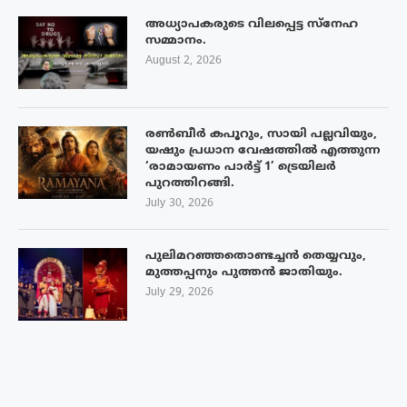
അധ്യാപകരുടെ വിലപ്പെട്ട സ്നേഹ
സമ്മാനം.
August 2, 2026
രൺബീർ കപൂറും, സായി പല്ലവിയും,
യഷും പ്രധാന വേഷത്തിൽ എത്തുന്ന
‘രാമായണം പാർട്ട് 1’ ട്രെയിലർ
പുറത്തിറങ്ങി.
July 30, 2026
പുലിമറഞ്ഞതൊണ്ടച്ചൻ തെയ്യവും,
മുത്തപ്പനും പുത്തൻ ജാതിയും.
July 29, 2026