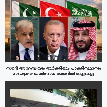
സൗദി അറേബ്യയും തുർക്കിയും പാക്കിസ്ഥാനും
സംയുക്ത പ്രതിരോധ കരാറിൽ ഒപ്പുവച്ചു