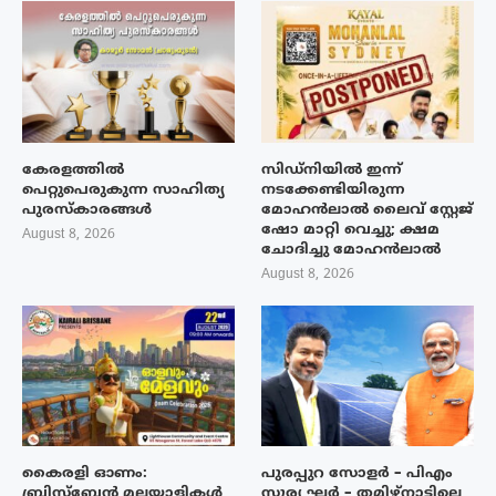
കേരളത്തിൽ
സിഡ്നിയിൽ ഇന്ന്
പെറ്റുപെരുകുന്ന സാഹിത്യ
നടക്കേണ്ടിയിരുന്ന
പുരസ്‌കാരങ്ങൾ
മോഹൻലാൽ ലൈവ് സ്റ്റേജ്
ഷോ മാറ്റി വെച്ചു; ക്ഷമ
August 8, 2026
ചോദിച്ചു മോഹൻലാൽ
August 8, 2026
കൈരളി ഓണം:
പുരപ്പുറ സോളർ – പിഎം
ബ്രിസ്ബേൻ മലയാളികൾ
സൂര്യ ഘർ – തമിഴ്നാട്ടിലെ