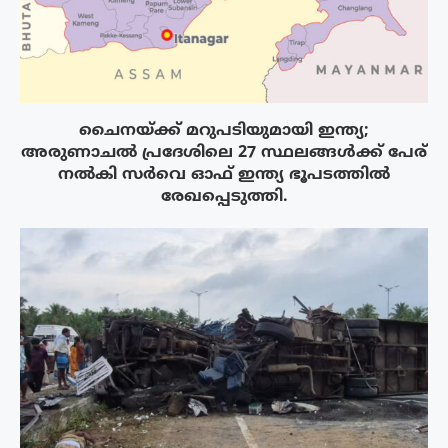
ചൈനയ്ക്ക് മറുപടിയുമായി ഇന്ത്യ;
അരുണാചൽ പ്രദേശിലെ 27 സ്ഥലങ്ങൾക്ക് പേര്
നൽകി സർവെ ഓഫ് ഇന്ത്യ ഭൂപടത്തിൽ
രേഖപ്പെടുത്തി.