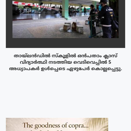
തായ്‌ലൻഡിൽ സ്കൂളിൽ ഒൻപതാം ക്ലാസ്
വിദ്യാർത്ഥി നടത്തിയ വെടിവെപ്പിൽ 5
അധ്യാപകർ ഉൾപ്പെടെ ഏഴുപേർ കൊല്ലപ്പെട്ടു.