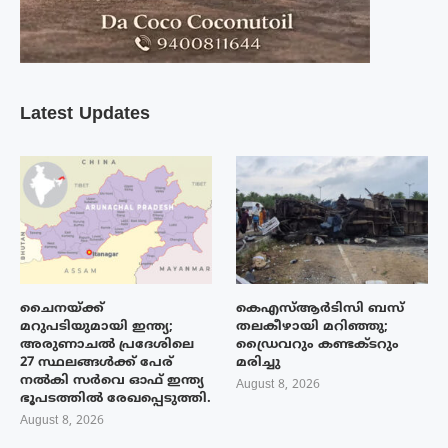
Latest Updates
ചൈനയ്ക്ക്
കെഎസ്ആർടിസി ബസ്
മറുപടിയുമായി ഇന്ത്യ;
തലകീഴായി മറിഞ്ഞു;
അരുണാചൽ പ്രദേശിലെ
ഡ്രൈവറും കണ്ടക്ടറും
27 സ്ഥലങ്ങൾക്ക് പേര്
മരിച്ചു
നൽകി സർവെ ഓഫ് ഇന്ത്യ
August 8, 2026
ഭൂപടത്തിൽ രേഖപ്പെടുത്തി.
August 8, 2026