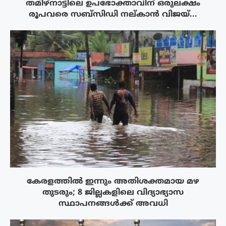
തമിഴ്നാട്ടിലെ ഉപഭോക്താവിന് ഒരുലക്ഷം
രൂപവരെ സബ്സിഡി നല്കാൻ വിജയ്...
കേരളത്തിൽ ഇന്നും അതിശക്തമായ മഴ
തുടരും; 8 ജില്ലകളിലെ വിദ്യാഭ്യാസ
സ്ഥാപനങ്ങൾക്ക് അവധി