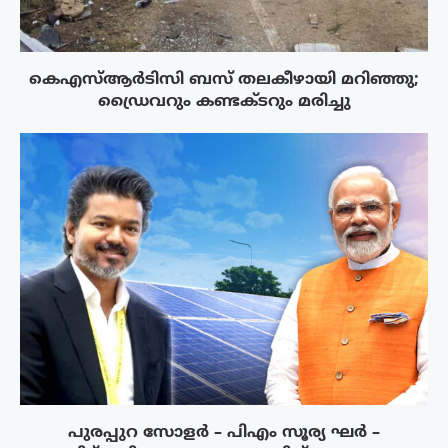
കെഎസ്ആർടിസി ബസ് തലകീഴായി മറിഞ്ഞു;
ഡ്രൈവറും കണ്ടക്ടറും മരിച്ചു
പുരപ്പുറ സോളർ – പിഎം സൂര്യ ഘർ –