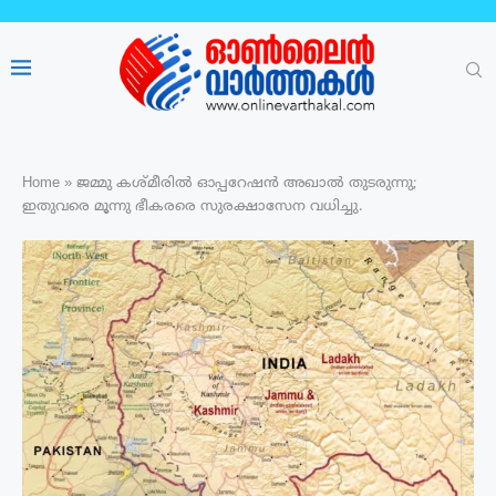
Home
»
ജമ്മു കശ്മീരിൽ ഓപ്പറേഷൻ അഖാൽ തുടരുന്നു;
ഇതുവരെ മൂന്നു ഭീകരരെ സുരക്ഷാസേന വധിച്ചു.