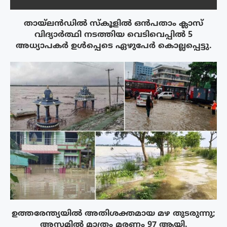
തായ്‌ലൻഡിൽ സ്കൂളിൽ ഒൻപതാം ക്ലാസ്
വിദ്യാർത്ഥി നടത്തിയ വെടിവെപ്പിൽ 5
അധ്യാപകർ ഉൾപ്പെടെ ഏഴുപേർ കൊല്ലപ്പെട്ടു.
ഉത്തരേന്ത്യയിൽ അതിശക്തമായ മഴ തുടരുന്നു;
അസമിൽ മാത്രം മരണം 97 ആയി.