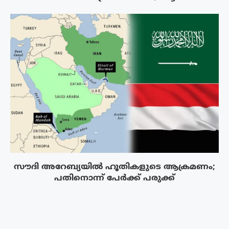
സൗദി അറേബ്യയിൽ ഹൂതികളുടെ ആക്രമണം;
പതിനൊന്ന് പേർക്ക് പരുക്ക്