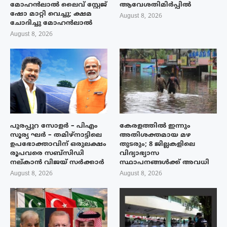
മോഹൻലാൽ ലൈവ് സ്റ്റേജ്
ആവേശതിമിർപ്പിൽ
ഷോ മാറ്റി വെച്ചു; ക്ഷമ
August 8, 2026
ചോദിച്ചു മോഹൻലാൽ
August 8, 2026
പുരപ്പുറ സോളർ – പിഎം
കേരളത്തിൽ ഇന്നും
സൂര്യ ഘർ – തമിഴ്നാട്ടിലെ
അതിശക്തമായ മഴ
ഉപഭോക്താവിന് ഒരുലക്ഷം
തുടരും; 8 ജില്ലകളിലെ
രൂപവരെ സബ്സിഡി
വിദ്യാഭ്യാസ
നല്കാൻ വിജയ് സർക്കാർ
സ്ഥാപനങ്ങൾക്ക് അവധി
August 8, 2026
August 8, 2026