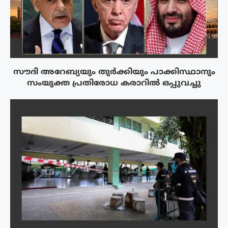
സൗദി അറേബ്യയും തുർക്കിയും പാക്കിസ്ഥാനും
സംയുക്ത പ്രതിരോധ കരാറിൽ ഒപ്പുവച്ചു