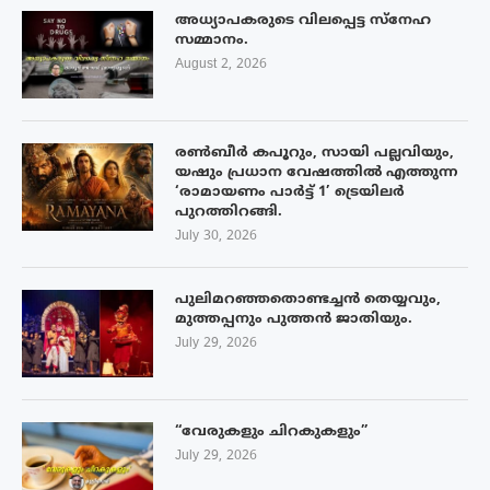
അധ്യാപകരുടെ വിലപ്പെട്ട സ്നേഹ
സമ്മാനം.
August 2, 2026
രൺബീർ കപൂറും, സായി പല്ലവിയും,
യഷും പ്രധാന വേഷത്തിൽ എത്തുന്ന
‘രാമായണം പാർട്ട് 1’ ട്രെയിലർ
പുറത്തിറങ്ങി.
July 30, 2026
പുലിമറഞ്ഞതൊണ്ടച്ചൻ തെയ്യവും,
മുത്തപ്പനും പുത്തൻ ജാതിയും.
July 29, 2026
“വേരുകളും ചിറകുകളും”
July 29, 2026