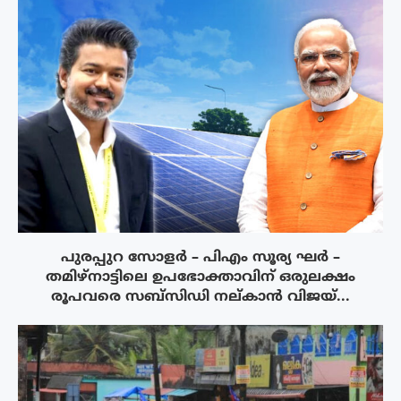
പുരപ്പുറ സോളർ – പിഎം സൂര്യ ഘർ –
തമിഴ്നാട്ടിലെ ഉപഭോക്താവിന് ഒരുലക്ഷം
രൂപവരെ സബ്സിഡി നല്കാൻ വിജയ്...