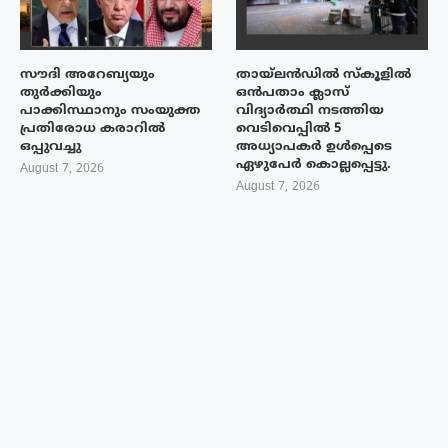
സൗദി അറേബ്യയും
തായ്‌ലൻഡിൽ സ്കൂളിൽ
തുർക്കിയും
ഒൻപതാം ക്ലാസ്
പാക്കിസ്ഥാനും സംയുക്ത
വിദ്യാർത്ഥി നടത്തിയ
പ്രതിരോധ കരാറിൽ
വെടിവെപ്പിൽ 5
ഒപ്പുവച്ചു
അധ്യാപകർ ഉൾപ്പെടെ
ഏഴുപേർ കൊല്ലപ്പെട്ടു.
August 7, 2026
August 7, 2026