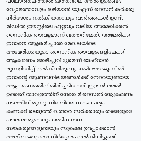
പശ്ചാത്തലത്തിൽ ഖത്തറിലെ അൽ ഉബൈദ്
വ്യോമ‌ത്താവളം ഒഴിയാൻ യുഎസ് സൈനികർക്കു
നിർദേശം നൽകിയതായും വാർത്തകൾ ഉണ്ട്.
മിഡിൽ ഈസ്റ്റിലെ ഏറ്റവും വലിയ അമേരിക്കൻ
സൈനിക താവളമാണ് ഖത്തറിലേത്. അമേരിക്ക
ഇറാനെ ആക്രമിച്ചാൽ മേഖലയിലെ
അമേരിക്കയുടെ സൈനിക താവളങ്ങളിലേക്ക്
ആക്രമണം അഴിച്ചുവിടുമെന്ന് ടെഹ്റാൻ
മുന്നറിയിപ്പ് നൽകിയിരുന്നു. കഴിഞ്ഞ ജൂണിൽ
ഇറാന്‍റെ ആണവനിലയങ്ങൾക്ക് നേരെയുണ്ടായ
ആക്രമണത്തിന് തിരിച്ചടിയായി ഇറാൻ അൽ
ഉദൈദ് താവളത്തിന് നേരെ മിസൈൽ ആക്രമണം
നടത്തിയിരുന്നു. നിലവിലെ സാഹചര്യം
കണക്കിലെടുത്ത് ഖത്തർ സർക്കാരും തങ്ങളുടെ
പൗരന്മാരുടെയും അടിസ്ഥാന
സൗകര്യങ്ങളുടെയും സുരക്ഷ ഉറപ്പാക്കാൻ
അതീവ ജാഗ്രതാ നിർദ്ദേശം നൽകിയിട്ടുണ്ട്.