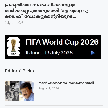
പ്രകൃതിയെ സംരക്ഷിക്കാനുള്ള
ഓർമ്മപ്പെടുത്തലുമായി ‘എ ത്രെറ്റ് ടു
ലൈഫ്’ ഡോക്യുമെന്ററിയുടെ...
July 21, 2026
Editors’ Picks
നടൻ ഷാനവാസ്: സ്മരണാഞ്ജലി
August 7, 2026