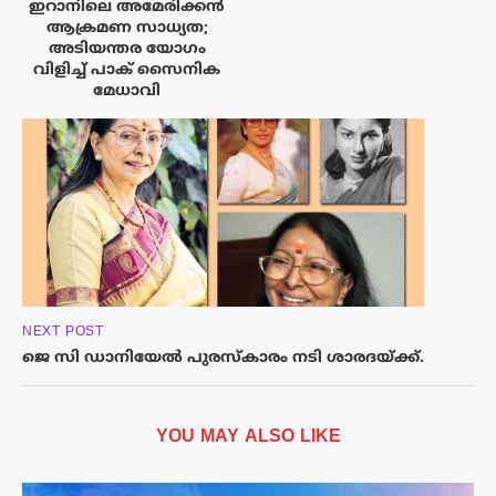
ഇറാനിലെ അമേരിക്കൻ
ആക്രമണ സാധ്യത;
അടിയന്തര യോഗം
വിളിച്ച് പാക് സൈനിക
മേധാവി
NEXT POST
ജെ സി ഡാനിയേൽ പുരസ്കാരം നടി ശാരദയ്ക്ക്.
YOU MAY ALSO LIKE