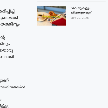
“വേരുകളും
പിച്ച്
ചിറകുകളും”
ടുകൾക്ക്
July 29, 2026
ാതത്തിനും
്റെ
കിലും
യാതൊരു
 ബാക്കി
ടാണ്
 യഥാർഥത്തിൽ
ം
ല്ല.