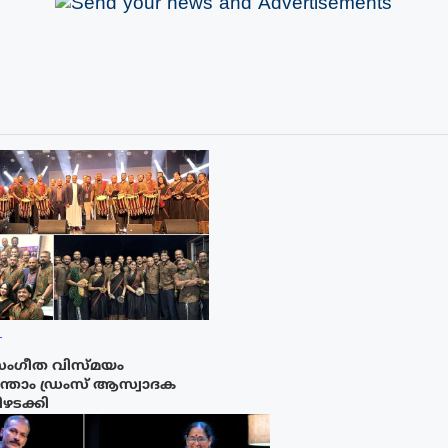
T
ംഗീത വിസ്മയം
്തോം ഡ്രംസ് ആസ്വാദക
ഴടക്കി