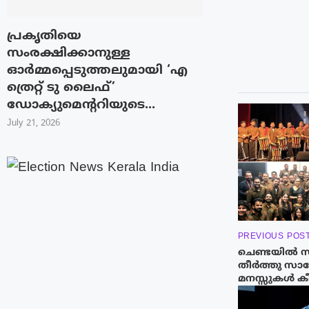
പ്രകൃതിയെ
സംരക്ഷിക്കാനുള്ള
ഓർമ്മപ്പെടുത്തലുമായി ‘എ
ത്രെറ്റ് ടു ലൈഫ്’
ഡോക്യുമെന്ററിയുടെ...
July 21, 2026
PREVIOUS POS
ചെണ്ടയിൽ സ
തീർത്തു സാന
മനസ്സുകൾ കീ