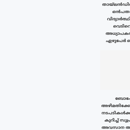
തായ്‌ലൻഡി
ഒൻപതാം
വിദ്യാർത്
വെടിവെ
അധ്യാപകർ
ഏഴുപേർ കൊല
ബോഫോ
അഴിമതിക്ക
നടപടികൾക്
കുറിച്ച് സു
അവസാന അപ്പ