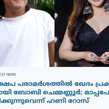
EST NEWS
േപ പരാമർശത്തിൽ ഖേദം പ്രകടിപ്
യി ബോബി ചെമ്മണ്ണൂർ; മാപ്പപ
ിക്കുന്നുവെന്ന് ഹണി റോസ്