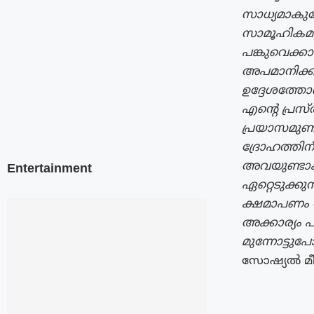
സാധ്യമാകുമ്
സാമൂഹികമാ
പങ്കുവെക്
അപമാനിക്കാ
ഉദ്ദേശത്തോട
എൻ്റെ പ്ര
പ്രയാസമുണ്ട
ദ്രോഹത്തിന
അവയുണ്ടാക
Entertainment
ഏറ്റെടുക്കു
ക്ഷമാപണം സ്
അക്കാര്യം 
മുന്നോട്ടു
സോഷ്യൽ മീ