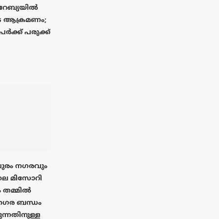
റേബ്യയിൽ
െ ആക്രമണം;
ർക്ക് പരുക്ക്
പുരം നഗരവും
ലെ മിസോറി
ും തമ്മിൽ
ഗര ബന്ധം
ുന്നതിനുള്ള