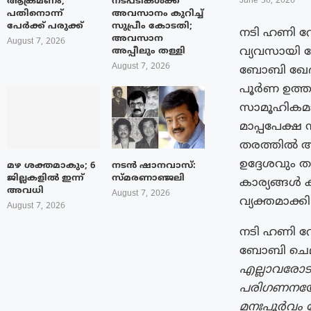
ആക്രമണം;
നടപടികൾക്ക്
June 30, 2026
പതിനൊന്ന്
അവസാനം കുറിച്ച്
പേർക്ക് പരുക്ക്
സുപ്രീം കോടതി;
നടി ഹണി റോ
അവസാന
August 7, 2026
വ്യവസായി ബ
അപ്പീലും തള്ളി
August 7, 2026
ബോബി ഖേദം 
പൂർണ ഉത്തര
സാമൂഹികമാധ
മാപ്പപേക്ഷ 
തരത്തിൽ ആ
ഉദ്ദേശവും ത
മഴ ശക്തമാകും; 6
നടൻ ഷാനവാസ്:
ജില്ലകളിൽ ഇന്ന്
സ്മരണാഞ്ജലി
കാര്യങ്ങൾ 
അവധി
August 7, 2026
വ്യക്തമാക്കി
August 7, 2026
നടി ഹണി റ
ബോബി ചെമ്മണ
എല്ലാവരോട
പരിഗണനയോട
മനഃപൂർവം ദ