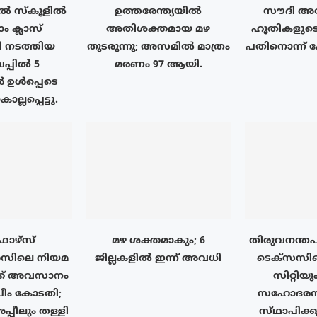
ൽ സ്കൂളിൽ
ഉത്തരേന്ത്യയിൽ
സൗദി അ
 ക്ലാസ്
അതിശക്തമായ മഴ
ഹൂതികളുട
ഥി നടത്തിയ
തുടരുന്നു; അസമിൽ മാത്രം
പതിനൊന്ന് പേ
പ്പിൽ 5
മരണം 97 ആയി.
 ഉൾപ്പെടെ
്ലപ്പെട്ടു.
ഴ്‌സ്
മഴ ശക്തമാകും; 6
തിരുവനന്ത
േസിലെ നിയമ
ജില്ലകളിൽ ഇന്ന് അവധി
ടെക്‌സസി
ക് അവസാനം
സിറ്റിയ
പ്രീം കോടതി;
സഹോദരന
ീലും തള്ളി
സ്‌ഥാപിക്ക