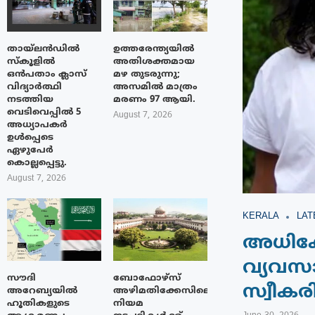
തായ്‌ലൻഡിൽ
ഉത്തരേന്ത്യയിൽ
സ്കൂളിൽ
അതിശക്തമായ
ഒൻപതാം ക്ലാസ്
മഴ തുടരുന്നു;
വിദ്യാർത്ഥി
അസമിൽ മാത്രം
നടത്തിയ
മരണം 97 ആയി.
വെടിവെപ്പിൽ 5
August 7, 2026
അധ്യാപകർ
ഉൾപ്പെടെ
ഏഴുപേർ
കൊല്ലപ്പെട്ടു.
August 7, 2026
KERALA
LAT
അധിക്ഷ
വ്യവസാ
സൗദി
ബോഫോഴ്‌സ്
സ്വീകര
അറേബ്യയിൽ
അഴിമതിക്കേസിലെ
ഹൂതികളുടെ
നിയമ