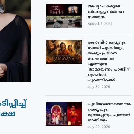
അധ്യാപകരുടെ
വിലപ്പെട്ട സ്നേഹ
സമ്മാനം.
August 2, 2026
രൺബീർ കപൂറും,
സായി പല്ലവിയും,
യഷും പ്രധാന
വേഷത്തിൽ
എത്തുന്ന
‘രാമായണം പാർട്ട് 1’
ട്രെയിലർ
പുറത്തിറങ്ങി.
July 30, 2026
പിച്ച്
പുലിമറഞ്ഞതൊണ്ടച്
തെയ്യവും,
േക്ഷ
മുത്തപ്പനും പുത്തൻ
ജാതിയും.
July 29, 2026