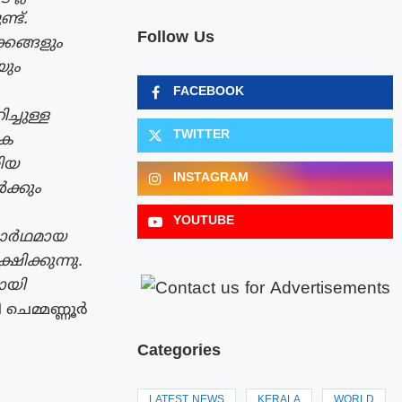
്ട്.
Follow Us
കങ്ങളും
യും
FACEBOOK
്ചുള്ള
TWITTER
ിക
തിയ
INSTAGRAM
ക്കും
YOUTUBE
ത്മാർഥമായ
ിക്കുന്നു.
ായി
ചെമ്മണ്ണൂർ
Categories
LATEST NEWS
KERALA
WORLD