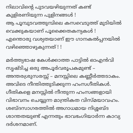
നിലാവിൻ്റെ പുടവയഴിയുന്നത് കണ്ട്
കുളിരണിയുന്ന പുളിനങ്ങൾ !
ആ പൂമ്പുടവത്തുമ്പിലെ കസവെടുത്ത് മുടിയിൽ
വെക്കുകയാണ് പൂക്കൈതകന്യകൾ !
എന്തൊരു വശ്യതയാണ് ഈ ഗാനകൽപ്പനയിൽ
വഴിഞ്ഞൊഴുകുന്നത് ! !
മർത്ത്യഭാഷ കേൾക്കാത്ത പാട്ടിൽ ഓഎൻവി
സൃഷ്ടിച്ച ഒരു അപൂർവരൂപകമുണ്ട് –
അന്തരശ്രുസരസ്സ് – മനസ്സിലെ കണ്ണീർത്തടാകം.
അവിടെ നീന്തിത്തുടിക്കുന്ന ഹംസഗീതികൾ.
ഗീതികളെ മനസ്സിൽ നീന്തുന്ന ഹംസങ്ങളായി
വിഭാവനം ചെയ്യുന്ന മാന്ത്രികത വിസ്മയാവഹം.
ശബ്ദസാഗരത്തിൽ അഗാധമായ നിശ്ശബ്ദ
ശാന്തതയുണ്ട് എന്നതും ഭാവഭംഗിയാർന്ന കാവ്യ
ദർശനമാണ്.