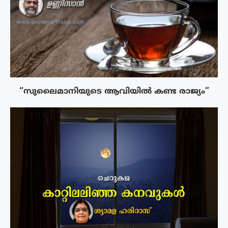
“സുലൈമാനിയുടെ ആവിയിൽ കണ്ട രാജ്യം”