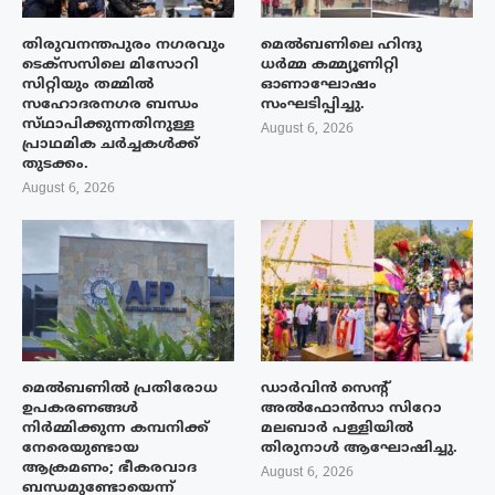
തിരുവനന്തപുരം നഗരവും
മെൽബണിലെ ഹിന്ദു
ടെക്‌സസിലെ മിസോറി
ധർമ്മ കമ്മ്യൂണിറ്റി
സിറ്റിയും തമ്മിൽ
ഓണാഘോഷം
സഹോദരനഗര ബന്ധം
സംഘടിപ്പിച്ചു.
സ്‌ഥാപിക്കുന്നതിനുള്ള
August 6, 2026
പ്രാഥമിക ചർച്ചകൾക്ക്
തുടക്കം.
August 6, 2026
മെൽബണിൽ പ്രതിരോധ
ഡാർവിൻ സെന്റ്
ഉപകരണങ്ങൾ
അൽഫോൻസാ സിറോ
നിർമ്മിക്കുന്ന കമ്പനിക്ക്
മലബാർ പള്ളിയിൽ
നേരെയുണ്ടായ
തിരുനാൾ ആഘോഷിച്ചു.
ആക്രമണം; ഭീകരവാദ
August 6, 2026
ബന്ധമുണ്ടോയെന്ന്