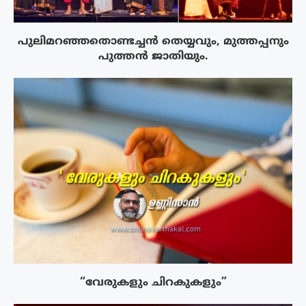
പുലിമറഞ്ഞതൊണ്ടച്ചൻ തെയ്യവും, മുത്തപ്പനും
പുത്തൻ ജാതിയും.
“വേരുകളും ചിറകുകളും”