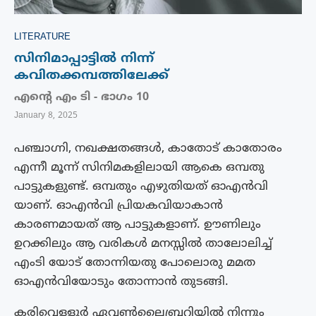
LITERATURE
സിനിമാപ്പാട്ടിൽ നിന്ന്
കവിതക്കമ്പത്തിലേക്ക്
എൻ്റെ എം ടി - ഭാഗം 10
January 8, 2025
പഞ്ചാഗ്നി, നഖക്ഷതങ്ങൾ, കാതോട് കാതോരം
എന്നീ മൂന്ന് സിനിമകളിലായി ആകെ ഒമ്പതു
പാട്ടുകളുണ്ട്. ഒമ്പതും എഴുതിയത് ഓഎൻവി
യാണ്. ഓഎൻവി പ്രിയകവിയാകാൻ
കാരണമായത് ആ പാട്ടുകളാണ്. ഊണിലും
ഉറക്കിലും ആ വരികൾ മനസ്സിൽ താലോലിച്ച്
എംടി യോട് തോന്നിയതു പോലൊരു മമത
ഓഎൻവിയോടും തോന്നാൻ തുടങ്ങി.
കരിവെള്ളൂർ ഏവൺലൈബ്രറിയിൽ നിന്നും