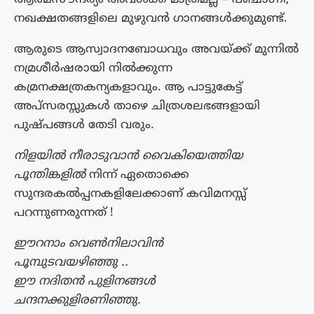
നഖക്ഷതങ്ങളിലെ മുഴുവൻ ഗാനങ്ങൾക്കുമുണ്ട്.
ആരുടെ ആസ്വാദനബോധവും അവയ്ക്ക് മുന്നിൽ
നമ്രശീർഷരായി നിൽക്കുന്ന
കമ്രനക്ഷത്രകന്യകളാവും. ആ പാട്ടുകേട്ട്
അപ്സരസ്സുകൾ താഴെ ചിത്രശലഭങ്ങളായി
പുഷ്പങ്ങൾ തേടി വരും.
നിളയിൽ നീരാടുവാൻ വൈകിയെത്തിയ
പൂന്തിങ്കളിൽ
നിന്ന് ഏതൊക്കെ
സുന്ദരകൽപ്പനകളിലേക്കാണ് കവിമനസ്സ്
പറന്നുണരുന്നത് !
ഈറനാം വെൺനിലാവിൻ
പൂമ്പുടവയഴിഞ്ഞു ..
ഈ നദിതൻ പുളിനങ്ങൾ
ചന്ദനക്കുളിരണിഞ്ഞു.