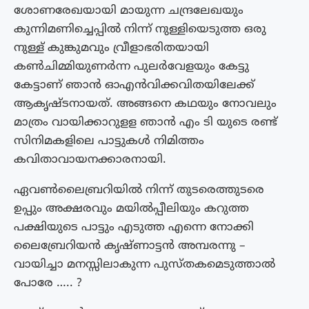
ശോണരേഖയായി മായുന്ന ചന്ദ്രലേഖയും
കുന്നിമണിച്ചെപ്പിൽ നിന്ന് നുള്ളിയെടുത്ത ഒരു
നുള്ള് കുങ്കുമവും വ്രീളാഭരിതയായി
കൺചിമ്മിയുണർന്ന പുലർവേളയും കേട്ടു
കേട്ടാണ് ഞാൻ ഓഎൻവിക്കവിതയിലേക്ക്
ആകൃഷ്ടനായത്. അങ്ങനെ കഥയും നോവലും
മാത്രം വായിക്കാറുളള ഞാൻ എം ടി യുടെ രണ്ട്
സിനിമകളിലെ പാട്ടുകൾ നിമിത്തം
കവിതാവായനക്കാരനായി.
ഏവൺലൈബ്രറിയിൽ നിന്ന് തുടരെത്തുടരെ
ഉപ്പും അക്ഷരവും മയിൽപ്പീലിയും കറുത്ത
പക്ഷിയുടെ പാട്ടും എടുത്ത എന്നെ നോക്കി
ലൈബ്രേറിയൻ കൃഷ്ണാട്ടൻ അമ്പരന്നു –
വായിച്ചാ മനസ്സിലാകുന്ന പുസ്തകമെടുത്താൽ
പോരേ ….. ?