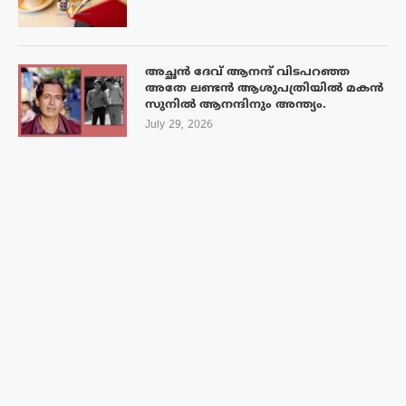
അച്ഛൻ ദേവ് ആനന്ദ് വിടപറഞ്ഞ
അതേ ലണ്ടൻ ആശുപത്രിയിൽ മകൻ
സുനിൽ ആനന്ദിനും അന്ത്യം.
July 29, 2026