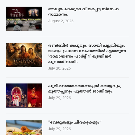
അധ്യാപകരുടെ വിലപ്പെട്ട സ്നേഹ
സമ്മാനം.
August 2, 2026
രൺബീർ കപൂറും, സായി പല്ലവിയും,
യഷും പ്രധാന വേഷത്തിൽ എത്തുന്ന
‘രാമായണം പാർട്ട് 1’ ട്രെയിലർ
പുറത്തിറങ്ങി.
July 30, 2026
പുലിമറഞ്ഞതൊണ്ടച്ചൻ തെയ്യവും,
മുത്തപ്പനും പുത്തൻ ജാതിയും.
July 29, 2026
“വേരുകളും ചിറകുകളും”
July 29, 2026