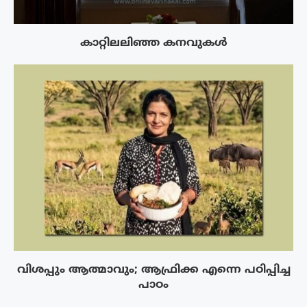
കാറ്റിലലിഞ്ഞ കനവുകൾ
വിശപ്പും ആത്മാവും; ആഫ്രിക്ക എന്നെ പഠിപ്പിച്ച
പാഠം