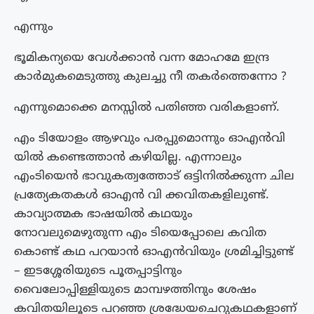
എന്നും
ഭൂമികന്യയെ വേൾക്കാൻ വന്ന മോഹമേ ഇന്ദ്ര
കാർമുകമെടുത്തു കുലച്ചു നീ തകർത്തെന്നോ ?
എന്നുമൊക്കെ മനസ്സിൽ പതിഞ്ഞ വരികളാണ്.
എം ടിയോളം ആഴവും പരപ്പുമൊന്നും ഓഎൻവി
യിൽ കണ്ടെത്താൻ കഴിയില്ല. എന്നാലും
എംടിയെൻ ഭാവുകത്വത്തോട് ഒട്ടിനിൽക്കുന്ന ചില
പ്രത്യേകതകൾ ഓഎൻ വി ക്കവിതകളിലുണ്ട്.
കാവ്യാത്മക ഭാഷയിൽ കഥയും
നോവലുമെഴുതുന്ന എം ടിയെപ്പോലെ കവിത
കൊണ്ട് കഥ പറയാൻ ഓഎൻവിയും ശ്രമിച്ചിട്ടുണ്ട്
– ഇടശ്ശേരിയുടെ പൂതപ്പാട്ടിനും
വൈലോപ്പിള്ളിയുടെ മാമ്പഴത്തിനും ശേഷം
കവിതയിലൂടെ പറഞ്ഞ ശ്രദ്ധേയചെറുകഥകളാണ്