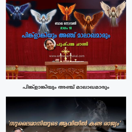
പിങ്ക്ളാങ്കിയും അഞ്ച് മാലാഖമാരും