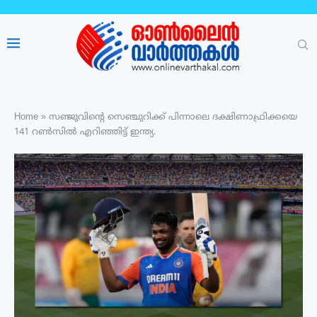
Home
»
സഞ്ജുവിന്‍റെ സെഞ്ചുറിക്ക് പിന്നാലെ ദക്ഷിണാഫ്രിക്കയെ
141 റൺസിൽ എറിഞ്ഞിട്ട് ഇന്ത്യ.