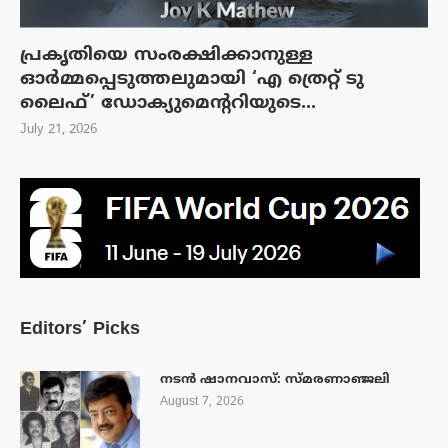
പ്രകൃതിയെ സംരക്ഷിക്കാനുള്ള
ഓർമ്മപ്പെടുത്തലുമായി ‘എ ത്രെറ്റ് ടു
ലൈഫ്’ ഡോക്യുമെന്ററിയുടെ...
July 21, 2026
Editors’ Picks
നടൻ ഷാനവാസ്: സ്മരണാഞ്ജലി
August 7, 2026