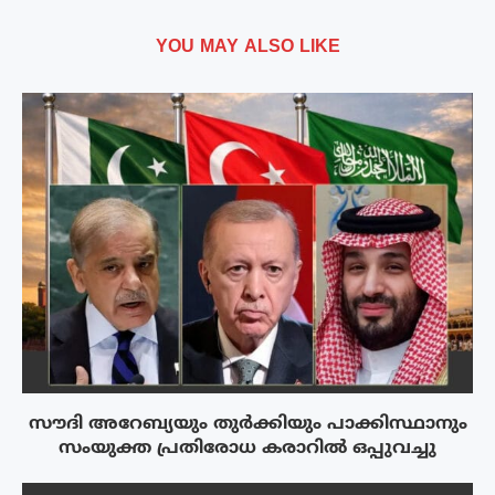
YOU MAY ALSO LIKE
സൗദി അറേബ്യയും തുർക്കിയും പാക്കിസ്ഥാനും
സംയുക്ത പ്രതിരോധ കരാറിൽ ഒപ്പുവച്ചു