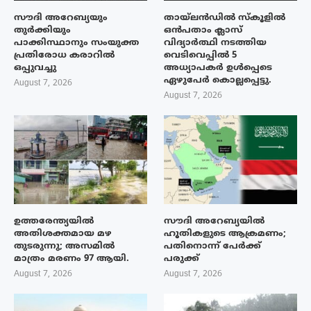
സൗദി അറേബ്യയും
തായ്‌ലൻഡിൽ സ്കൂളിൽ
തുർക്കിയും
ഒൻപതാം ക്ലാസ്
പാക്കിസ്ഥാനും സംയുക്ത
വിദ്യാർത്ഥി നടത്തിയ
പ്രതിരോധ കരാറിൽ
വെടിവെപ്പിൽ 5
ഒപ്പുവച്ചു
അധ്യാപകർ ഉൾപ്പെടെ
ഏഴുപേർ കൊല്ലപ്പെട്ടു.
August 7, 2026
August 7, 2026
ഉത്തരേന്ത്യയിൽ
സൗദി അറേബ്യയിൽ
അതിശക്തമായ മഴ
ഹൂതികളുടെ ആക്രമണം;
തുടരുന്നു; അസമിൽ
പതിനൊന്ന് പേർക്ക്
മാത്രം മരണം 97 ആയി.
പരുക്ക്
August 7, 2026
August 7, 2026