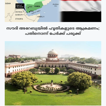
സൗദി അറേബ്യയിൽ ഹൂതികളുടെ ആക്രമണം;
പതിനൊന്ന് പേർക്ക് പരുക്ക്