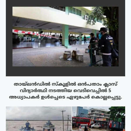
തായ്‌ലൻഡിൽ സ്കൂളിൽ ഒൻപതാം ക്ലാസ്
വിദ്യാർത്ഥി നടത്തിയ വെടിവെപ്പിൽ 5
അധ്യാപകർ ഉൾപ്പെടെ ഏഴുപേർ കൊല്ലപ്പെട്ടു.