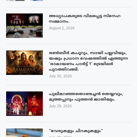
അധ്യാപകരുടെ വിലപ്പെട്ട സ്നേഹ
സമ്മാനം.
August 2, 2026
രൺബീർ കപൂറും, സായി പല്ലവിയും,
യഷും പ്രധാന വേഷത്തിൽ എത്തുന്ന
‘രാമായണം പാർട്ട് 1’ ട്രെയിലർ
പുറത്തിറങ്ങി.
July 30, 2026
പുലിമറഞ്ഞതൊണ്ടച്ചൻ തെയ്യവും,
മുത്തപ്പനും പുത്തൻ ജാതിയും.
July 29, 2026
“വേരുകളും ചിറകുകളും”