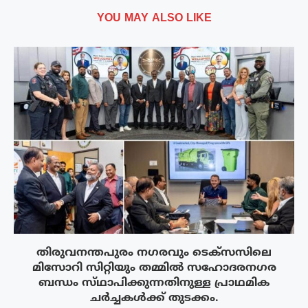
YOU MAY ALSO LIKE
തിരുവനന്തപുരം നഗരവും ടെക്‌സസിലെ
മിസോറി സിറ്റിയും തമ്മിൽ സഹോദരനഗര
ബന്ധം സ്‌ഥാപിക്കുന്നതിനുള്ള പ്രാഥമിക
ചർച്ചകൾക്ക് തുടക്കം.