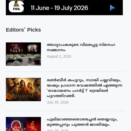
Editors’ Picks
അധ്യാപകരുടെ വിലപ്പെട്ട സ്നേഹ
സമ്മാനം.
August 2, 2026
രൺബീർ കപൂറും, സായി പല്ലവിയും,
യഷും പ്രധാന വേഷത്തിൽ എത്തുന്ന
‘രാമായണം പാർട്ട് 1’ ട്രെയിലർ
പുറത്തിറങ്ങി.
July 30, 2026
പുലിമറഞ്ഞതൊണ്ടച്ചൻ തെയ്യവും,
മുത്തപ്പനും പുത്തൻ ജാതിയും.