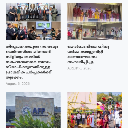
തിരുവനന്തപുരം നഗരവും
മെൽബണിലെ ഹിന്ദു
ടെക്‌സസിലെ മിസോറി
ധർമ്മ കമ്മ്യൂണിറ്റി
സിറ്റിയും തമ്മിൽ
ഓണാഘോഷം
സഹോദരനഗര ബന്ധം
സംഘടിപ്പിച്ചു.
സ്‌ഥാപിക്കുന്നതിനുള്ള
August 6, 2026
പ്രാഥമിക ചർച്ചകൾക്ക്
തുടക്കം.
August 6, 2026