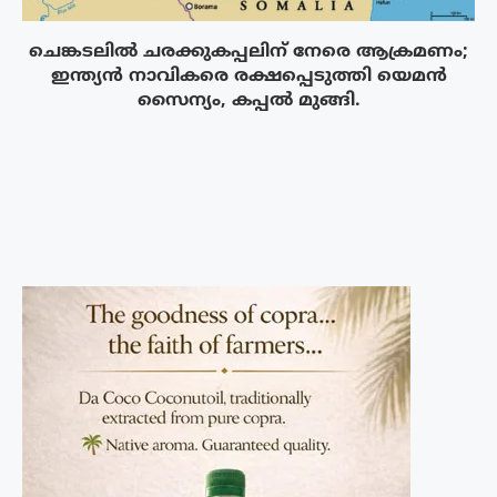
ചെങ്കടലിൽ ചരക്കുകപ്പലിന് നേരെ ആക്രമണം;
ഇന്ത്യൻ നാവികരെ രക്ഷപ്പെടുത്തി യെമൻ
സൈന്യം, കപ്പൽ മുങ്ങി.