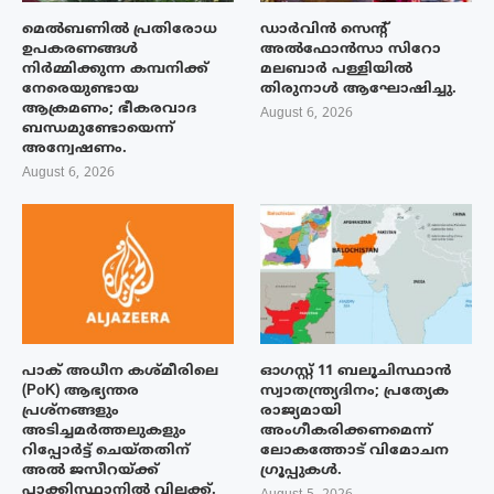
മെൽബണിൽ പ്രതിരോധ
ഡാർവിൻ സെന്റ്
ഉപകരണങ്ങൾ
അൽഫോൻസാ സിറോ
നിർമ്മിക്കുന്ന കമ്പനിക്ക്
മലബാർ പള്ളിയിൽ
നേരെയുണ്ടായ
തിരുനാൾ ആഘോഷിച്ചു.
ആക്രമണം; ഭീകരവാദ
August 6, 2026
ബന്ധമുണ്ടോയെന്ന്
അന്വേഷണം.
August 6, 2026
പാക് അധീന കശ്മീരിലെ
ഓഗസ്റ്റ് 11 ബലൂചിസ്ഥാൻ
(PoK) ആഭ്യന്തര
സ്വാതന്ത്ര്യദിനം; പ്രത്യേക
പ്രശ്നങ്ങളും
രാജ്യമായി
അടിച്ചമർത്തലുകളും
അംഗീകരിക്കണമെന്ന്
റിപ്പോർട്ട് ചെയ്തതിന്
ലോകത്തോട് വിമോചന
അൽ ജസീറയ്‌ക്ക്
ഗ്രൂപ്പുകൾ.
പാക്കിസ്ഥാനിൽ വിലക്ക്.