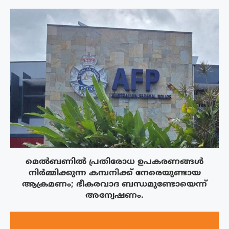
മെൽബണിൽ പ്രതിരോധ ഉപകരണങ്ങൾ
നിർമ്മിക്കുന്ന കമ്പനിക്ക് നേരെയുണ്ടായ
ആക്രമണം; ഭീകരവാദ ബന്ധമുണ്ടോയെന്ന്
അന്വേഷണം.