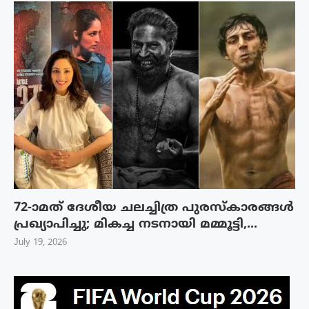
72-ാമത് ദേശീയ ചലച്ചിത്ര പുരസ്‌കാരങ്ങള്‍
പ്രഖ്യാപിച്ചു; മികച്ച നടനായി മമ്മൂട്ടി,...
July 19, 2026