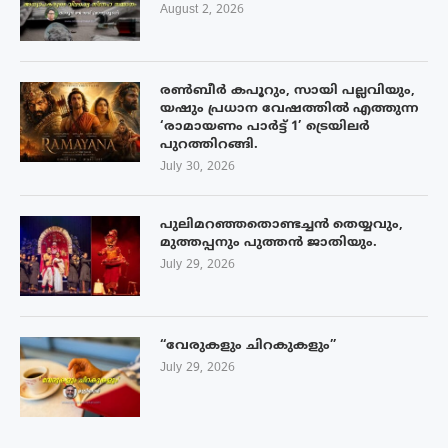
August 2, 2026
രൺബീർ കപൂറും, സായി പല്ലവിയും,
യഷും പ്രധാന വേഷത്തിൽ എത്തുന്ന
‘രാമായണം പാർട്ട് 1’ ട്രെയിലർ
പുറത്തിറങ്ങി.
July 30, 2026
പുലിമറഞ്ഞതൊണ്ടച്ചൻ തെയ്യവും,
മുത്തപ്പനും പുത്തൻ ജാതിയും.
July 29, 2026
“വേരുകളും ചിറകുകളും”
July 29, 2026