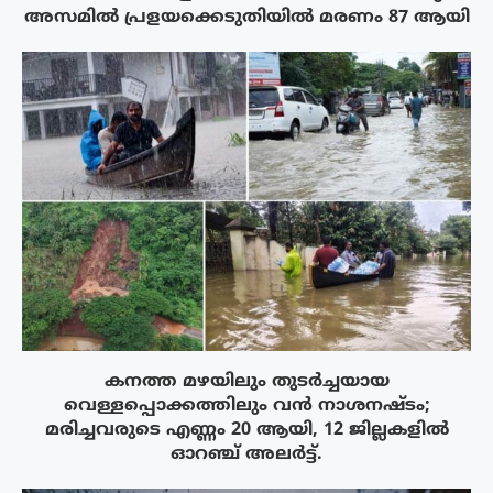
അസമിൽ പ്രളയക്കെടുതിയിൽ മരണം 87 ആയി
കനത്ത മഴയിലും തുടർച്ചയായ
വെള്ളപ്പൊക്കത്തിലും വൻ നാശനഷ്ടം;
മരിച്ചവരുടെ എണ്ണം 20 ആയി, 12 ജില്ലകളിൽ
ഓറഞ്ച് അലർട്ട്.