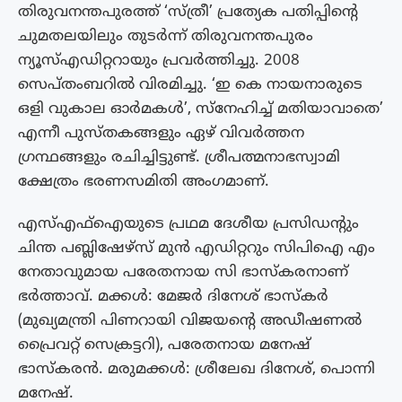
തിരുവനന്തപുരത്ത് ‘സ്ത്രീ’ പ്രത്യേക പതിപ്പിന്റെ
ചുമതലയിലും തുടർന്ന്‌ തിരുവനന്തപുരം
ന്യൂസ്എഡിറ്ററായും പ്രവർത്തിച്ചു. 2008
സെപ്‌തംബറിൽ വിരമിച്ചു. ‘ഇ കെ നായനാരുടെ
ഒളി വുകാല ഓർമകൾ’, സ്നേഹിച്ച് മതിയാവാതെ’
എന്നീ പുസ്‌തകങ്ങളും ഏഴ് വിവർത്തന
ഗ്രന്ഥങ്ങളും രചിച്ചിട്ടുണ്ട്. ശ്രീപത്മനാഭസ്വാമി
ക്ഷേത്രം ഭരണസമിതി അംഗമാണ്.
എസ്എഫ്ഐയുടെ പ്രഥമ ദേശീയ പ്രസിഡന്റും
ചിന്ത പബ്ലിഷേഴ്സ‌് മുൻ എഡിറ്ററും സിപിഐ എം
നേതാവുമായ പരേതനായ സി ഭാസ്‌കരനാണ്‌
ഭർത്താവ്‌. മക്കൾ: മേജർ ദിനേശ് ഭാസ്‌കർ
(മുഖ്യമന്ത്രി പിണറായി വിജയന്റെ അഡീഷണൽ
പ്രൈവറ്റ് സെക്രട്ടറി), പരേതനായ മനേഷ്
ഭാസ്‌കരൻ. മരുമക്കൾ: ശ്രീലേഖ ദിനേശ്, പൊന്നി
മനേഷ്.