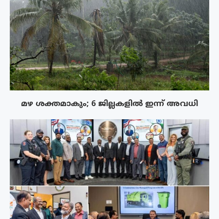
മഴ ശക്തമാകും; 6 ജില്ലകളിൽ ഇന്ന് അവധി