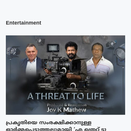
Entertainment
പ്രകൃതിയെ സംരക്ഷിക്കാനുള്ള
ഓർമ്മപ്പെടുത്തലുമായി ‘എ ത്രെറ്റ് ടു