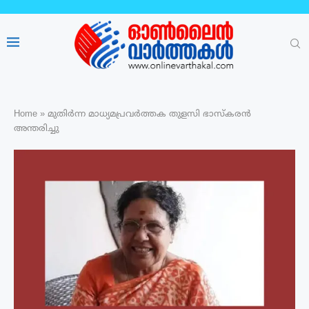
Home
»
മുതിർന്ന മാധ്യമപ്രവർത്തക തുളസി ഭാസ്‌കരൻ
അന്തരിച്ചു