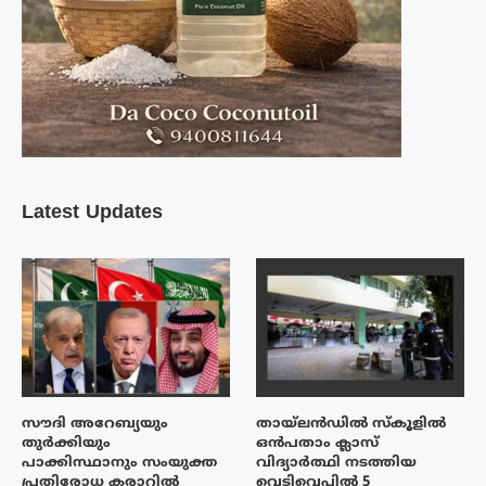
Latest Updates
സൗദി അറേബ്യയും
തായ്‌ലൻഡിൽ സ്കൂളിൽ
തുർക്കിയും
ഒൻപതാം ക്ലാസ്
പാക്കിസ്ഥാനും സംയുക്ത
വിദ്യാർത്ഥി നടത്തിയ
പ്രതിരോധ കരാറിൽ
വെടിവെപ്പിൽ 5