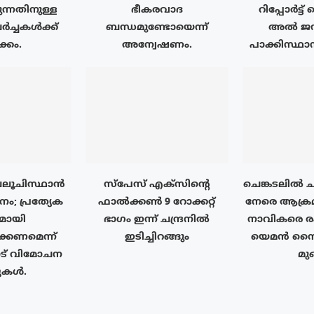
ുന്നതിനുള്ള
ഭീകരവാദ
റിപ്പോർട്ട
ർച്ചകൾക്ക്
ബന്ധമുണ്ടോയെന്ന്
അൽ ജസീ
്കം.
അന്വേഷണം.
പാക്കിസ്ഥാ
 ബലൂചിസ്ഥാൻ
സ്‌പേസ് എക്‌സിൻ്റെ
ചെങ്കടലിൽ ച
ിനം; പ്രത്യേക
ഫാൽക്കൺ 9 റോക്കറ്റ്
നേരെ ആക്രമ
യമായി
ഭാഗം ഇന്ന് ചന്ദ്രനിൽ
നാവികരെ രക
്കണമെന്ന്
ഇടിച്ചിറങ്ങും
യെമൻ സൈന
് വിമോചന
മുങ
്പുകൾ.