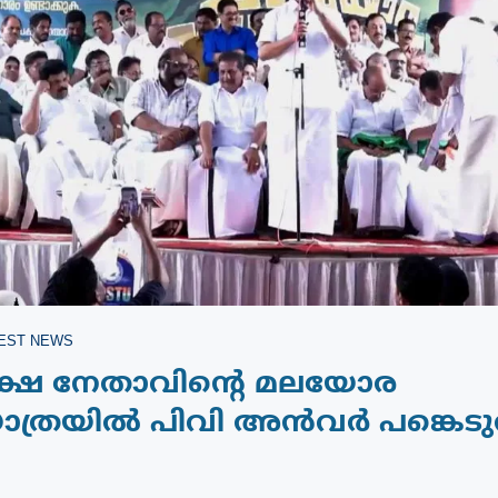
EST NEWS
പക്ഷ നേതാവിൻ്റെ മലയോര
ത്രയിൽ പിവി അൻവർ പങ്കെടുത