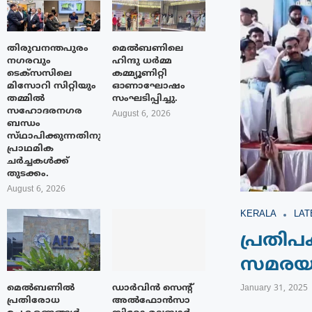
തിരുവനന്തപുരം
മെൽബണിലെ
നഗരവും
ഹിന്ദു ധർമ്മ
ടെക്‌സസിലെ
കമ്മ്യൂണിറ്റി
മിസോറി സിറ്റിയും
ഓണാഘോഷം
തമ്മിൽ
സംഘടിപ്പിച്ചു.
സഹോദരനഗര
August 6, 2026
ബന്ധം
സ്‌ഥാപിക്കുന്നതിനുള്ള
പ്രാഥമിക
ചർച്ചകൾക്ക്
തുടക്കം.
August 6, 2026
KERALA
LAT
പ്രതി
സമരയാ
മെൽബണിൽ
ഡാർവിൻ സെന്റ്
January 31, 2025
പ്രതിരോധ
അൽഫോൻസാ