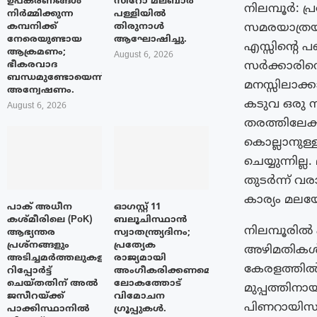
ഉപകരണങ്ങൾ
സിറോ മലബാർ
നിലമ്പൂർ: 
നിർമ്മിക്കുന്ന
പള്ളിയിൽ
സമരയാത്രയ
കമ്പനിക്ക്
തിരുനാൾ
നേരെയുണ്ടായ
ആഘോഷിച്ചു.
എസ്സിന്റെ 
ആക്രമണം;
August 6, 2026
സർക്കാരിനെ
ഭീകരവാദ
ബന്ധമുണ്ടോയെന്ന്
മനസ്സിലാക്ക
അന്വേഷണം.
കടുവ ഒരു 
August 6, 2026
തരത്തിലേക്
കൊല്ലാനുള്
ചെയ്യുന്നില്
തുടർന്ന് വ
കാര്യം മല
പാക് അധീന
ഓഗസ്റ്റ് 11
കശ്മീരിലെ (PoK)
ബലൂചിസ്ഥാൻ
നിലമ്പൂരി
ആഭ്യന്തര
സ്വാതന്ത്ര്യദിനം;
പ്രശ്നങ്ങളും
പ്രത്യേക
അഴിമതികൾ 
അടിച്ചമർത്തലുകളും
രാജ്യമായി
കേരളത്തി
റിപ്പോർട്ട്
അംഗീകരിക്കണമെന്ന്
ചെയ്തതിന് അൽ
ലോകത്തോട്
മുപ്പത്തിനാ
ജസീറയ്‌ക്ക്
വിമോചന
പിണറായിസത്
പാക്കിസ്ഥാനിൽ
ഗ്രൂപ്പുകൾ.