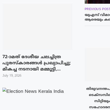
PREVIOUS POS
യുഎസ് വിമാ
ആരെയും കണ്ട
72-ാമത് ദേശീയ ചലച്ചിത്ര
പുരസ്‌കാരങ്ങള്‍ പ്രഖ്യാപിച്ചു;
മികച്ച നടനായി മമ്മൂട്ടി,...
July 19, 2026
തിരുവനന്തപ
ടെക്‌സസി
സിറ്റിയു
സഹോദരനഗ