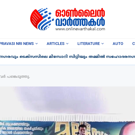
PRAVASI NRI NEWS
ARTICLES
LITERATURE
AUTO
C
 നഗരവും ടെക്‌സസിലെ മിസോറി സിറ്റിയും തമ്മിൽ സഹോദരനഗര
 പങ്കെടുത്തു.