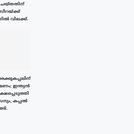
് ചെയ്തതിന്
റയ്‌ക്ക്
നിൽ വിലക്ക്.
രക്കുകപ്പലിന്
ണം; ഇന്ത്യൻ
്ഷപ്പെടുത്തി
്യം, കപ്പൽ
്ങി.