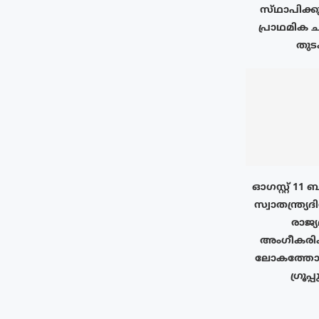
സ്‌ഥാപിക്ക
പ്രാഥമിക ച
തുടക
ഓഗസ്റ്റ് 11
സ്വാതന്ത്ര്യദ
രാജ്
അംഗീകരിക
ലോകത്തോട
ഗ്രൂപ