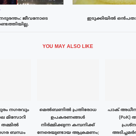
T
നദുരന്തം: ജീവനോടെ
ഇടുക്കിയിൽ ഒൻപതാം
െത്തിയില്ല.
YOU MAY ALSO LIKE
ുരം നഗരവും
മെൽബണിൽ പ്രതിരോധ
പാക് അധീന
ലെ മിസോറി
ഉപകരണങ്ങൾ
(PoK) 
ം തമ്മിൽ
നിർമ്മിക്കുന്ന കമ്പനിക്ക്
പ്രശ്
ര ബന്ധം
നേരെയുണ്ടായ ആക്രമണം;
അടിച്ചമർ