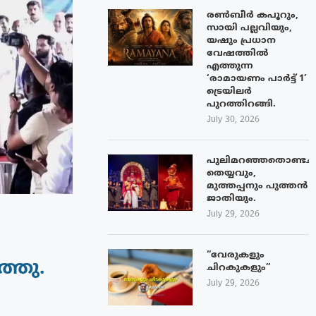
രൺബീർ കപൂറും,
സായി പല്ലവിയും,
യഷും പ്രധാന
വേഷത്തിൽ
എത്തുന്ന
‘രാമായണം പാർട്ട് 1’
ട്രെയിലർ
പുറത്തിറങ്ങി.
July 30, 2026
പുലിമറഞ്ഞതൊണ്ടച്
തെയ്യവും,
മുത്തപ്പനും പുത്തൻ
ജാതിയും.
July 29, 2026
“വേരുകളും
്തു.
ചിറകുകളും”
July 29, 2026