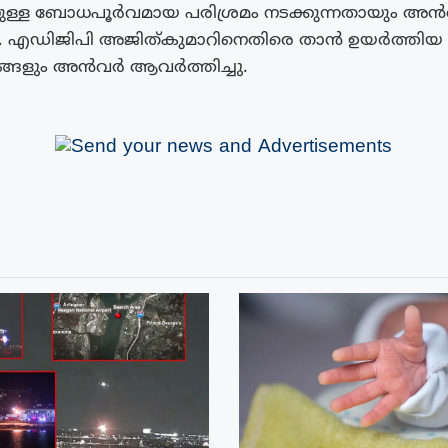
നുള്ള ബോധപൂർവമായ പരിശ്രമം നടക്കുന്നതായും അ
. എഡിജിപി അജിത്കുമാറിനെതിരെ താൻ ഉയർത്തിയ
ളും അൻവർ ആവർത്തിച്ചു.