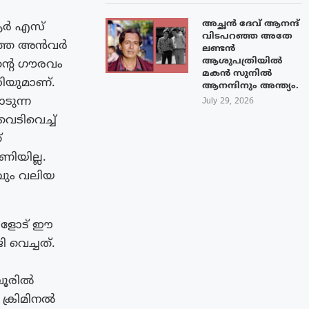
അച്ഛൻ ദേവ് ആനന്ദ്
ആർ എസ്‌
വിടപറഞ്ഞ അതേ
പറഞ്ഞ അൻവർ
ലണ്ടൻ
ആശുപത്രിയിൽ
ൻ്റെ ഗൗരവം
മകൻ സുനിൽ
്രിയുമാണ്.
ആനന്ദിനും അന്ത്യം.
ടുന്ന
July 29, 2026
െടിവെച്ച്
്
ാണിയില്ല.
റവും വലിയ
്ങളോട് ഈ
വെച്ചത്.
്പൂരിൽ
ക്രിമിനൽ