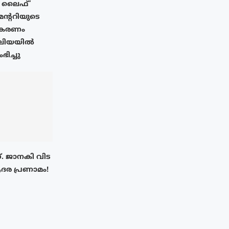
 ടു ലൈഫ്’
ന്ററിയുടെ
രീകരണം
രേലിയയിൽ
ിച്ചു
. ജാനകി വിട
ദര പ്രണാമം!