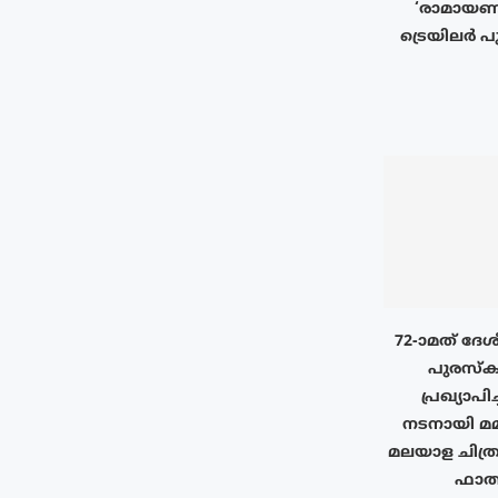
‘രാമായണം 
ട്രെയിലർ പു
72-ാമത് ദേശ
പുരസ്‌ക
പ്രഖ്യാപിച
നടനായി മമ്മൂ
മലയാള ചിത്രം
ഫാത്