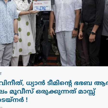
T
 വിനീത്, ധ്യാൻ ടീമിന്റെ ഭഭബ ആരം
 മൂവീസ് ഒരുക്കുന്നത് മാസ്സ്
െയ്നർ !