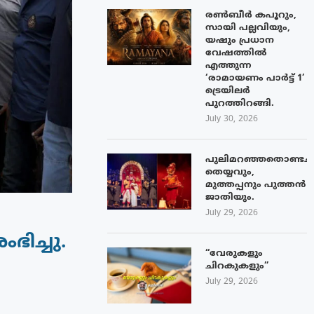
രൺബീർ കപൂറും,
സായി പല്ലവിയും,
യഷും പ്രധാന
വേഷത്തിൽ
എത്തുന്ന
‘രാമായണം പാർട്ട് 1’
ട്രെയിലർ
പുറത്തിറങ്ങി.
July 30, 2026
പുലിമറഞ്ഞതൊണ്ടച്
തെയ്യവും,
മുത്തപ്പനും പുത്തൻ
ജാതിയും.
July 29, 2026
ഭിച്ചു.
“വേരുകളും
ചിറകുകളും”
July 29, 2026