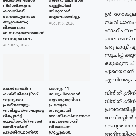
ഉപകരണങ്ങൾ
സിറോ മലബാർ
September 29, 20
നിർമ്മിക്കുന്ന
പള്ളിയിൽ
കമ്പനിക്ക്
തിരുനാൾ
ശ്രീ ഗോകുല
നേരെയുണ്ടായ
ആഘോഷിച്ചു.
സംവിധാനം ച
ആക്രമണം;
August 6, 2026
ഭീകരവാദ
ഫാഹിം സഫറും
ബന്ധമുണ്ടോയെന്ന്
പാലക്കാട് വച
അന്വേഷണം.
August 6, 2026
ഒരു മാസ്സ
സൂചിപ്പിക്കു
ഒരുകുന്ന ചി
ഏറെയാണ്. ക
എന്നിവരും എ
പാക് അധീന
ഓഗസ്റ്റ് 11
വിനീത് ശ്രീ
കശ്മീരിലെ (PoK)
ബലൂചിസ്ഥാൻ
ആഭ്യന്തര
സ്വാതന്ത്ര്യദിനം;
വിനീത് ശ്
പ്രശ്നങ്ങളും
പ്രത്യേക
പ്രവർത്തിച
അടിച്ചമർത്തലുകളും
രാജ്യമായി
റിപ്പോർട്ട്
അംഗീകരിക്കണമെന്ന്
ബഡ്ജറ്റിൽ 
ചെയ്തതിന് അൽ
ലോകത്തോട്
നടനുമായ സാ
ജസീറയ്‌ക്ക്
വിമോചന
പാക്കിസ്ഥാനിൽ
ഗ്രൂപ്പുകൾ.
അഭിനയിക്കു