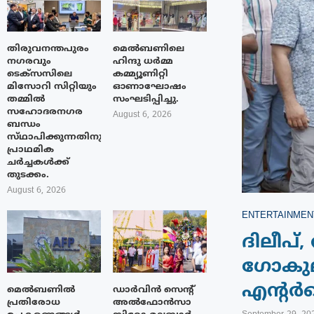
തിരുവനന്തപുരം
മെൽബണിലെ
നഗരവും
ഹിന്ദു ധർമ്മ
ടെക്‌സസിലെ
കമ്മ്യൂണിറ്റി
മിസോറി സിറ്റിയും
ഓണാഘോഷം
തമ്മിൽ
സംഘടിപ്പിച്ചു.
സഹോദരനഗര
August 6, 2026
ബന്ധം
സ്‌ഥാപിക്കുന്നതിനുള്ള
പ്രാഥമിക
ചർച്ചകൾക്ക്
തുടക്കം.
August 6, 2026
ENTERTAINMEN
ദിലീപ്,
ഗോകുലം
എന്റർട
മെൽബണിൽ
ഡാർവിൻ സെന്റ്
പ്രതിരോധ
അൽഫോൻസാ