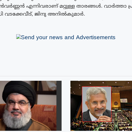
ർണ്ണൻ എന്നിവരാണ് മറ്റുള്ള താരങ്ങൾ. വാർത്താ 
 വടക്കേവീട്, ജിനു അനിൽകുമാർ.