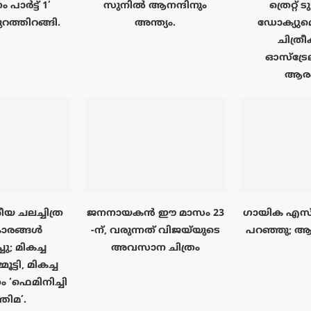
പാർട്ട് 1’
സുനിൽ ആനന്ദിനും
ത്രെറ്റ്
റത്തിറങ്ങി.
അന്ത്യം.
ഡോക്യുമെ
ചിത്
ഓസ്‌ട്
ആരംഭ
ീയ ചലച്ചിത്ര
ജനനായകൻ ഈ മാസം 23
ഗായിക എസ്
ാരങ്ങള്‍
-ന്, വരുന്നത് വിജയ്‌യുടെ
പറഞ്ഞു; ആ
്ചു; മികച്ച
അവസാന ചിത്രം
ട്ടി, മികച്ച
 ‘ഫെമിനിച്ചി
തിമ’.