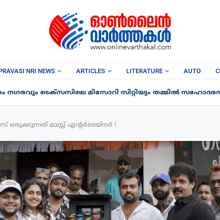
PRAVASI NRI NEWS
ARTICLES
LITERATURE
AUTO
C
രം നഗരവും ടെക്‌സസിലെ മിസോറി സിറ്റിയും തമ്മിൽ സഹോദരന
സ് ഒരുക്കുന്നത് മാസ്സ് എന്റർടെയ്നർ !