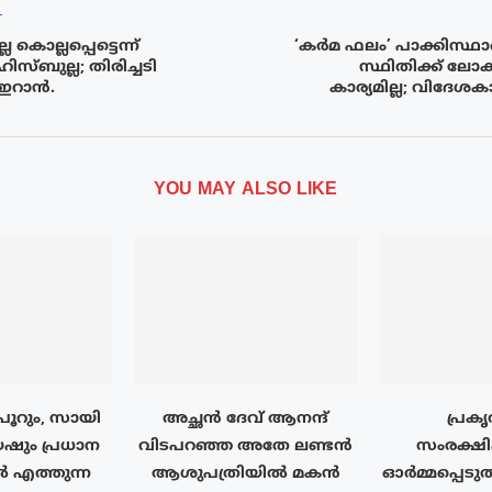
T
ൊല്ലപ്പെട്ടെന്ന്
‘കർമ ഫലം’ പാക്കിസ്ഥാ
ഹിസ്‍ബുല്ല; തിരിച്ചടി
സ്ഥിതിക്ക് ലോകത്
 ഇറാൻ.
കാര്യമില്ല; വിദേശകാ
YOU MAY ALSO LIKE
റും, സായി
അച്ഛൻ ദേവ് ആനന്ദ്
പ്രക
യഷും പ്രധാന
വിടപറഞ്ഞ അതേ ലണ്ടൻ
സംരക്ഷി
 എത്തുന്ന
ആശുപത്രിയിൽ മകൻ
ഓർമ്മപ്പെടു