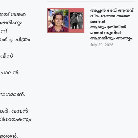
അച്ഛൻ ദേവ് ആനന്ദ്
് ശങ്കര്‍
വിടപറഞ്ഞ അതേ
ലണ്ടൻ
 ഷെരീഫും
ആശുപത്രിയിൽ
്ന്
മകൻ സുനിൽ
ആനന്ദിനും അന്ത്യം.
ഭിച്ച ചിത്രം
July 29, 2026
മൂവീസ്
ൾ
ഗോപാലൻ
 ഭാഗമാണ്.
ര്‍. വമ്പൻ
സംവിധായകനും
ം
 ഭരതൻ,