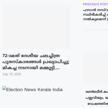
PREVIOUS POS
ഹസൻ നസ്റല്ല ക
സ്ഥിരീകരിച്ച് 
നൽകുമെന്ന്
72-ാമത് ദേശീയ ചലച്ചിത്ര
പുരസ്‌കാരങ്ങള്‍ പ്രഖ്യാപിച്ചു;
മികച്ച നടനായി മമ്മൂട്ടി,...
July 19, 2026
രൺബീർ കപൂ
പല്ലവിയും, 
വേഷത്തിൽ