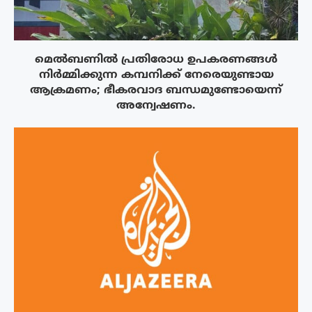
മെൽബണിൽ പ്രതിരോധ ഉപകരണങ്ങൾ
നിർമ്മിക്കുന്ന കമ്പനിക്ക് നേരെയുണ്ടായ
ആക്രമണം; ഭീകരവാദ ബന്ധമുണ്ടോയെന്ന്
അന്വേഷണം.