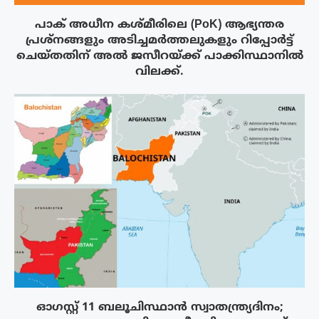
പാക് അധീന കശ്മീരിലെ (PoK) ആഭ്യന്തര
പ്രശ്നങ്ങളും അടിച്ചമർത്തലുകളും റിപ്പോർട്ട്
ചെയ്തതിന് അൽ ജസീറയ്‌ക്ക് പാക്കിസ്ഥാനിൽ
വിലക്ക്.
ഓഗസ്റ്റ് 11 ബലൂചിസ്ഥാൻ സ്വാതന്ത്ര്യദിനം;