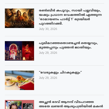
രൺബീർ കപൂറും, സായി പല്ലവിയും,
യഷും പ്രധാന വേഷത്തിൽ എത്തുന്ന
‘രാമായണം പാർട്ട് 1’ ട്രെയിലർ
പുറത്തിറങ്ങി.
July 30, 2026
പുലിമറഞ്ഞതൊണ്ടച്ചൻ തെയ്യവും,
മുത്തപ്പനും പുത്തൻ ജാതിയും.
July 29, 2026
“വേരുകളും ചിറകുകളും”
July 29, 2026
അച്ഛൻ ദേവ് ആനന്ദ് വിടപറഞ്ഞ
അതേ ലണ്ടൻ ആശുപത്രിയിൽ മകൻ