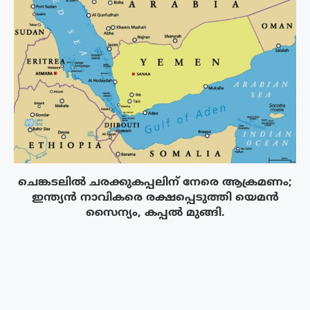
ചെങ്കടലിൽ ചരക്കുകപ്പലിന് നേരെ ആക്രമണം;
ഇന്ത്യൻ നാവികരെ രക്ഷപ്പെടുത്തി യെമൻ
സൈന്യം, കപ്പൽ മുങ്ങി.