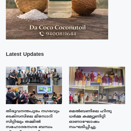
Latest Updates
തിരുവനന്തപുരം നഗരവും
മെൽബണിലെ ഹിന്ദു
ടെക്‌സസിലെ മിസോറി
ധർമ്മ കമ്മ്യൂണിറ്റി
സിറ്റിയും തമ്മിൽ
ഓണാഘോഷം
സഹോദരനഗര ബന്ധം
സംഘടിപ്പിച്ചു.