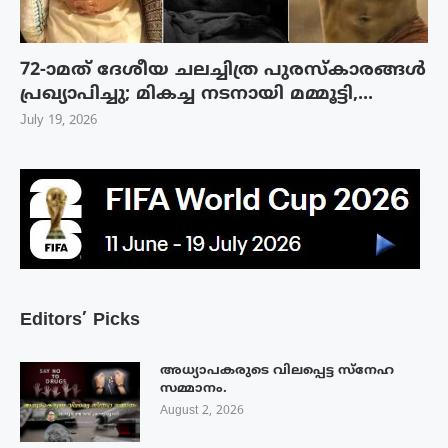
72-ാമത് ദേശീയ ചലച്ചിത്ര പുരസ്‌കാരങ്ങള്‍
പ്രഖ്യാപിച്ചു; മികച്ച നടനായി മമ്മൂട്ടി,...
July 19, 2026
Editors’ Picks
അധ്യാപകരുടെ വിലപ്പെട്ട സ്നേഹ
സമ്മാനം.
August 2, 2026