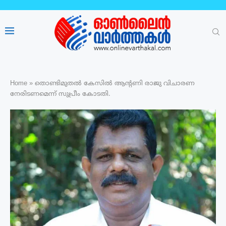
Home
»
തൊണ്ടിമുതൽ കേസിൽ ആന്‍റണി രാജു വിചാരണ
നേരിടണമെന്ന് സുപ്രീം കോടതി.