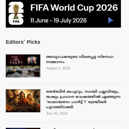
Editors’ Picks
അധ്യാപകരുടെ വിലപ്പെട്ട സ്നേഹ
സമ്മാനം.
August 2, 2026
രൺബീർ കപൂറും, സായി പല്ലവിയും,
യഷും പ്രധാന വേഷത്തിൽ എത്തുന്ന
‘രാമായണം പാർട്ട് 1’ ട്രെയിലർ
പുറത്തിറങ്ങി.
July 30, 2026