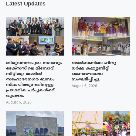
Latest Updates
തിരുവനന്തപുരം നഗരവും
മെൽബണിലെ ഹിന്ദു
ടെക്‌സസിലെ മിസോറി
ധർമ്മ കമ്മ്യൂണിറ്റി
സിറ്റിയും തമ്മിൽ
ഓണാഘോഷം
സഹോദരനഗര ബന്ധം
സംഘടിപ്പിച്ചു.
സ്‌ഥാപിക്കുന്നതിനുള്ള
August 6, 2026
പ്രാഥമിക ചർച്ചകൾക്ക്
തുടക്കം.
August 6, 2026