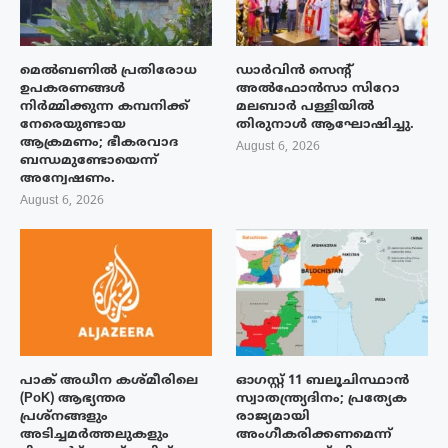
മെൽബണിൽ പ്രതിരോധ
ഡാർവിൻ സെന്റ്
ഉപകരണങ്ങൾ
അൽഫോൻസാ സിറോ
നിർമ്മിക്കുന്ന കമ്പനിക്ക്
മലബാർ പള്ളിയിൽ
നേരെയുണ്ടായ
തിരുനാൾ ആഘോഷിച്ചു.
ആക്രമണം; ഭീകരവാദ
August 6, 2026
ബന്ധമുണ്ടോയെന്ന്
അന്വേഷണം.
August 6, 2026
പാക് അധീന കശ്മീരിലെ
ഓഗസ്റ്റ് 11 ബലൂചിസ്ഥാൻ
(PoK) ആഭ്യന്തര
സ്വാതന്ത്ര്യദിനം; പ്രത്യേക
പ്രശ്നങ്ങളും
രാജ്യമായി
അടിച്ചമർത്തലുകളും
അംഗീകരിക്കണമെന്ന്