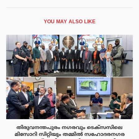
YOU MAY ALSO LIKE
തിരുവനന്തപുരം നഗരവും ടെക്‌സസിലെ
മിസോറി സിറ്റിയും തമ്മിൽ സഹോദരനഗര