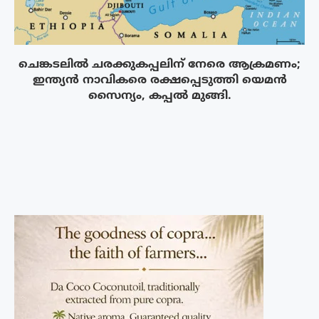
ചെങ്കടലിൽ ചരക്കുകപ്പലിന് നേരെ ആക്രമണം;
ഇന്ത്യൻ നാവികരെ രക്ഷപ്പെടുത്തി യെമൻ
സൈന്യം, കപ്പൽ മുങ്ങി.