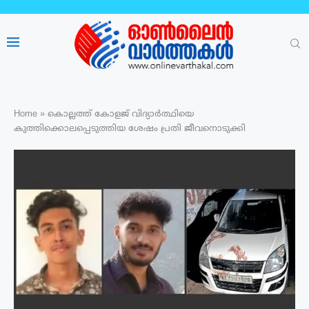
Home
»
കൊല്ലത്ത് കോളജ് വിദ്യാർത്ഥിയെ
കുത്തിക്കൊലപ്പെടുത്തിയ ശേഷം പ്രതി ജീവനൊടുക്കി