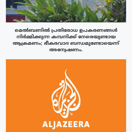
മെൽബണിൽ പ്രതിരോധ ഉപകരണങ്ങൾ
നിർമ്മിക്കുന്ന കമ്പനിക്ക് നേരെയുണ്ടായ
ആക്രമണം; ഭീകരവാദ ബന്ധമുണ്ടോയെന്ന്
അന്വേഷണം.