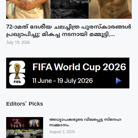
72-ാമത് ദേശീയ ചലച്ചിത്ര പുരസ്‌കാരങ്ങള്‍
പ്രഖ്യാപിച്ചു; മികച്ച നടനായി മമ്മൂട്ടി,...
July 19, 2026
Editors’ Picks
അധ്യാപകരുടെ വിലപ്പെട്ട സ്നേഹ
സമ്മാനം.
August 2, 2026