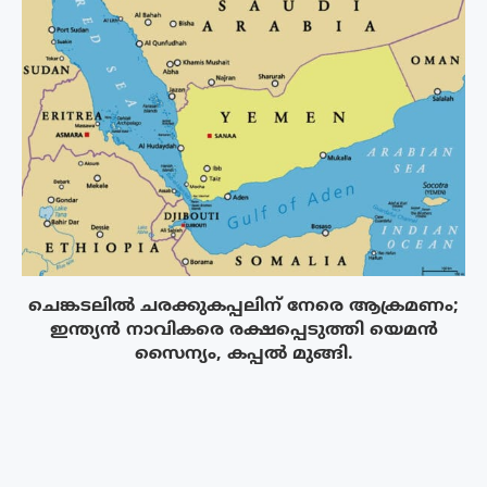
ചെങ്കടലിൽ ചരക്കുകപ്പലിന് നേരെ ആക്രമണം;
ഇന്ത്യൻ നാവികരെ രക്ഷപ്പെടുത്തി യെമൻ
സൈന്യം, കപ്പൽ മുങ്ങി.