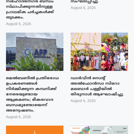
സഹോദരനഗര ബന്ധം
സംഘടിപ്പിച്ചു.
സ്‌ഥാപിക്കുന്നതിനുള്ള
August 6, 2026
പ്രാഥമിക ചർച്ചകൾക്ക്
തുടക്കം.
August 6, 2026
മെൽബണിൽ പ്രതിരോധ
ഡാർവിൻ സെന്റ്
ഉപകരണങ്ങൾ
അൽഫോൻസാ സിറോ
നിർമ്മിക്കുന്ന കമ്പനിക്ക്
മലബാർ പള്ളിയിൽ
നേരെയുണ്ടായ
തിരുനാൾ ആഘോഷിച്ചു.
ആക്രമണം; ഭീകരവാദ
August 6, 2026
ബന്ധമുണ്ടോയെന്ന്
അന്വേഷണം.
August 6, 2026