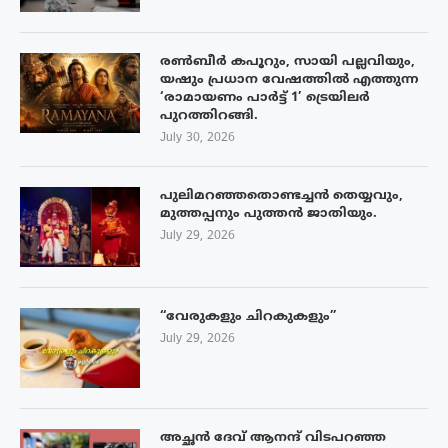
രൺബീർ കപൂറും, സായി പല്ലവിയും,
യഷും പ്രധാന വേഷത്തിൽ എത്തുന്ന
‘രാമായണം പാർട്ട് 1’ ട്രെയിലർ
പുറത്തിറങ്ങി.
July 30, 2026
പുലിമറഞ്ഞതൊണ്ടച്ചൻ തെയ്യവും,
മുത്തപ്പനും പുത്തൻ ജാതിയും.
July 29, 2026
“വേരുകളും ചിറകുകളും”
July 29, 2026
അച്ഛൻ ദേവ് ആനന്ദ് വിടപറഞ്ഞ