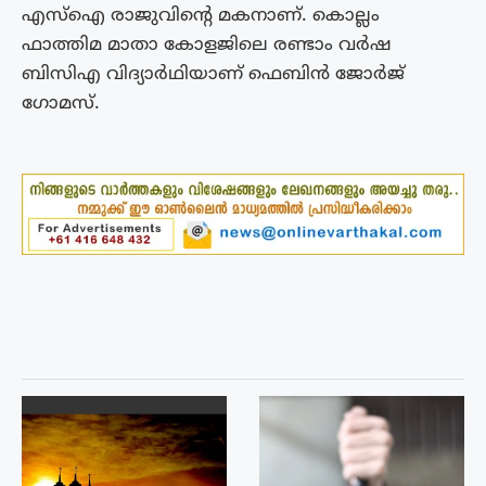
എസ്ഐ രാജുവിന്റെ മകനാണ്. കൊല്ലം
ഫാത്തിമ മാതാ കോളജിലെ രണ്ടാം വർഷ
ബിസിഎ വിദ്യാർഥിയാണ് ഫെബിൻ ജോർജ്
ഗോമസ്.