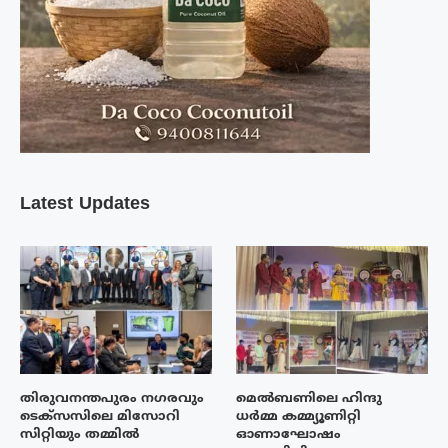
Latest Updates
തിരുവനന്തപുരം നഗരവും
മെൽബണിലെ ഹിന്ദു
ടെക്‌സസിലെ മിസോറി
ധർമ്മ കമ്മ്യൂണിറ്റി
സിറ്റിയും തമ്മിൽ
ഓണാഘോഷം