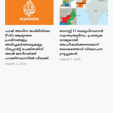
പാക് അധീന കശ്മീരിലെ
ഓഗസ്റ്റ് 11 ബലൂചിസ്ഥാൻ
(PoK) ആഭ്യന്തര
സ്വാതന്ത്ര്യദിനം; പ്രത്യേക
പ്രശ്നങ്ങളും
രാജ്യമായി
അടിച്ചമർത്തലുകളും
അംഗീകരിക്കണമെന്ന്
റിപ്പോർട്ട് ചെയ്തതിന്
ലോകത്തോട് വിമോചന
അൽ ജസീറയ്‌ക്ക്
ഗ്രൂപ്പുകൾ.
പാക്കിസ്ഥാനിൽ വിലക്ക്.
August 5, 2026
August 5, 2026