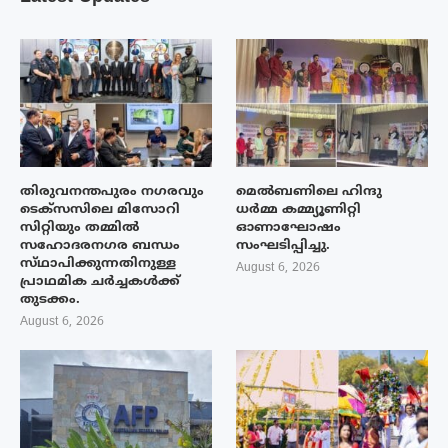
തിരുവനന്തപുരം നഗരവും
മെൽബണിലെ ഹിന്ദു
ടെക്‌സസിലെ മിസോറി
ധർമ്മ കമ്മ്യൂണിറ്റി
സിറ്റിയും തമ്മിൽ
ഓണാഘോഷം
സഹോദരനഗര ബന്ധം
സംഘടിപ്പിച്ചു.
സ്‌ഥാപിക്കുന്നതിനുള്ള
August 6, 2026
പ്രാഥമിക ചർച്ചകൾക്ക്
തുടക്കം.
August 6, 2026