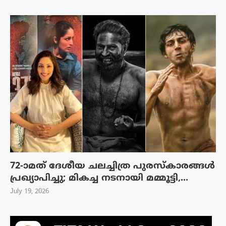
72-ാമത് ദേശീയ ചലച്ചിത്ര പുരസ്‌കാരങ്ങള്‍
പ്രഖ്യാപിച്ചു; മികച്ച നടനായി മമ്മൂട്ടി,...
July 19, 2026