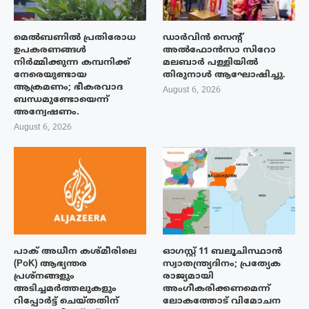
മെൽബണിൽ പ്രതിരോധ
ഡാർവിൻ സെന്റ്
ഉപകരണങ്ങൾ
അൽഫോൻസാ സിറോ
നിർമ്മിക്കുന്ന കമ്പനിക്ക്
മലബാർ പള്ളിയിൽ
നേരെയുണ്ടായ
തിരുനാൾ ആഘോഷിച്ചു.
ആക്രമണം; ഭീകരവാദ
August 6, 2026
ബന്ധമുണ്ടോയെന്ന്
അന്വേഷണം.
August 6, 2026
പാക് അധീന കശ്മീരിലെ
ഓഗസ്റ്റ് 11 ബലൂചിസ്ഥാൻ
(PoK) ആഭ്യന്തര
സ്വാതന്ത്ര്യദിനം; പ്രത്യേക
പ്രശ്നങ്ങളും
രാജ്യമായി
അടിച്ചമർത്തലുകളും
അംഗീകരിക്കണമെന്ന്
റിപ്പോർട്ട് ചെയ്തതിന്
ലോകത്തോട് വിമോചന