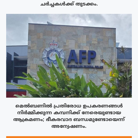
ചർച്ചകൾക്ക് തുടക്കം.
മെൽബണിൽ പ്രതിരോധ ഉപകരണങ്ങൾ
നിർമ്മിക്കുന്ന കമ്പനിക്ക് നേരെയുണ്ടായ
ആക്രമണം; ഭീകരവാദ ബന്ധമുണ്ടോയെന്ന്
അന്വേഷണം.