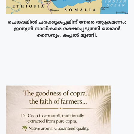
ചെങ്കടലിൽ ചരക്കുകപ്പലിന് നേരെ ആക്രമണം;
ഇന്ത്യൻ നാവികരെ രക്ഷപ്പെടുത്തി യെമൻ
സൈന്യം, കപ്പൽ മുങ്ങി.