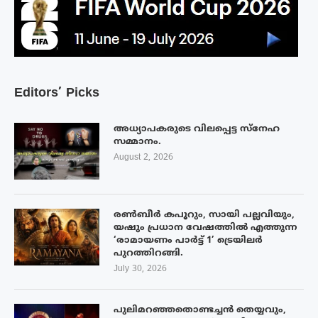
Editors’ Picks
അധ്യാപകരുടെ വിലപ്പെട്ട സ്നേഹ
സമ്മാനം.
August 2, 2026
രൺബീർ കപൂറും, സായി പല്ലവിയും,
യഷും പ്രധാന വേഷത്തിൽ എത്തുന്ന
‘രാമായണം പാർട്ട് 1’ ട്രെയിലർ
പുറത്തിറങ്ങി.
July 30, 2026
പുലിമറഞ്ഞതൊണ്ടച്ചൻ തെയ്യവും,