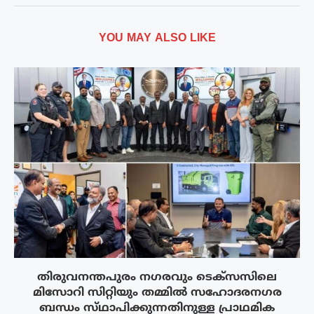
YOU MAY ALSO LIKE
തിരുവനന്തപുരം നഗരവും ടെക്‌സസിലെ
മിസോറി സിറ്റിയും തമ്മിൽ സഹോദരനഗര
ബന്ധം സ്‌ഥാപിക്കുന്നതിനുള്ള പ്രാഥമിക