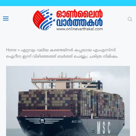
Home
»
ഏറ്റവും വലിയ കണ്ടെയ്നർ കപ്പലായ എംഎസ്‍സി
ഐറീന ഇന്ന് വിഴിഞ്ഞത്ത് ബർത്ത് ചെയ്യും; ചരിത്ര നിമിഷം.