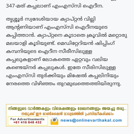
347-മത് കപ്പലാണ് എംഎസ്‍സി ഐറീന.
തൃശ്ശൂർ സ്വദേശിയായ ക്യാപ്റ്റൻ വില്ലി
ആന്‍റണിയാണ് എംഎസ്‍സി ഐറീനയുടെ
കപ്പിത്താൻ. ക്യാപ്റ്റനെ കൂടാതെ ക്രൂവിൽ മറ്റൊരു
മലയാളി കൂടിയുണ്ട്. മെഡിറ്റേറിയൻ ഷിപ്പിംഗ്
കമ്പനിയുടെ ഐറീന സീരീസിലുള്ള
കപ്പലുകളാണ് ലോകത്തെ ഏറ്റവും വലിയ
കണ്ടെയ്നർ കപ്പലുകൾ. ഇതേ സീരിസിലുള്ള
എംഎസ്‍സി തുർക്കിയും മിഷേൽ കപ്പലിനിയും
നേരത്തെ വിഴിഞ്ഞം തുറമുഖത്തെത്തിയിരുന്നു.