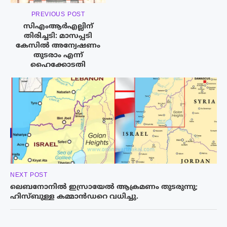
PREVIOUS POST
സിഎംആര്‍എല്ലിന്
തിരിച്ചടി: മാസപ്പടി
കേസിൽ അന്വേഷണം
തുടരാം എന്ന്
ഹൈക്കോടതി
NEXT POST
ലെബനോനിൽ ഇസ്രായേൽ ആക്രമണം തുടരുന്നു;
ഹിസ്ബുള്ള കമ്മാൻഡറെ വധിച്ചു.