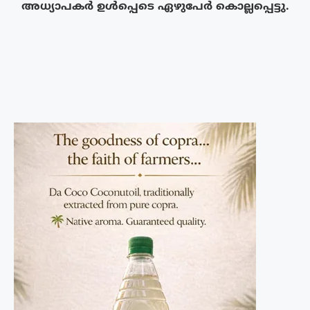
അധ്യാപകർ ഉൾപ്പെടെ ഏഴുപേർ കൊല്ലപ്പെട്ടു.