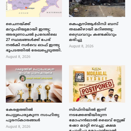
ചൈനയ്ക്ക്
കെഎസ്ആർടിസി ബസ്
മറുപടിയുമായി ഇന്ത്യ;
തലകീഴായി മറിഞ്ഞു;
അരുണാചൽ പ്രദേശിലെ
ഡ്രൈവറും കണ്ടക്ടറും
27 സ്ഥലങ്ങൾക്ക് പേര്
മരിച്ചു
നൽകി സർവെ ഓഫ് ഇന്ത്യ
August 8, 2026
ഭൂപടത്തിൽ രേഖപ്പെടുത്തി.
August 8, 2026
കേരളത്തിൽ
സിഡ്നിയിൽ ഇന്ന്
പെറ്റുപെരുകുന്ന സാഹിത്യ
നടക്കേണ്ടിയിരുന്ന
പുരസ്‌കാരങ്ങൾ
മോഹൻലാൽ ലൈവ് സ്റ്റേജ്
ഷോ മാറ്റി വെച്ചു; ക്ഷമ
August 8, 2026
ചോദിച്ചു മോഹൻലാൽ