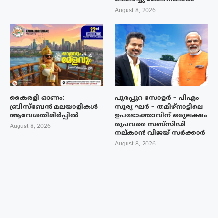
August 8, 2026
കൈരളി ഓണം:
പുരപ്പുറ സോളർ – പിഎം
ബ്രിസ്ബേൻ മലയാളികൾ
സൂര്യ ഘർ – തമിഴ്നാട്ടിലെ
ആവേശതിമിർപ്പിൽ
ഉപഭോക്താവിന് ഒരുലക്ഷം
രൂപവരെ സബ്സിഡി
August 8, 2026
നല്കാൻ വിജയ് സർക്കാർ
August 8, 2026