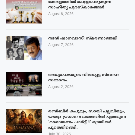
കേരളത്തിൽ പെറ്റുപെരുകുന്ന
സാഹിത്യ പുരസ്‌കാരങ്ങൾ
August 8, 2026
നടൻ ഷാനവാസ്: സ്മരണാഞ്ജലി
August 7, 2026
അധ്യാപകരുടെ വിലപ്പെട്ട സ്നേഹ
സമ്മാനം.
August 2, 2026
രൺബീർ കപൂറും, സായി പല്ലവിയും,
യഷും പ്രധാന വേഷത്തിൽ എത്തുന്ന
‘രാമായണം പാർട്ട് 1’ ട്രെയിലർ
പുറത്തിറങ്ങി.
July 30, 2026