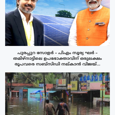
പുരപ്പുറ സോളർ – പിഎം സൂര്യ ഘർ –
തമിഴ്നാട്ടിലെ ഉപഭോക്താവിന് ഒരുലക്ഷം
രൂപവരെ സബ്സിഡി നല്കാൻ വിജയ്...