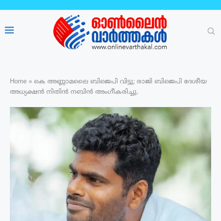
Home
»
കെ അണ്ണാമലൈ ബിജെപി വിട്ടു; രാജി ബിജെപി ദേശീയ
അധ്യക്ഷന്‍ നിതിന്‍ നബിന്‍ അംഗീകരിച്ചു.