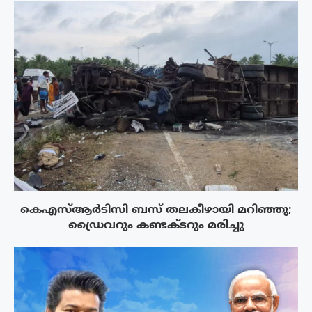
കെഎസ്ആർടിസി ബസ് തലകീഴായി മറിഞ്ഞു;
ഡ്രൈവറും കണ്ടക്ടറും മരിച്ചു