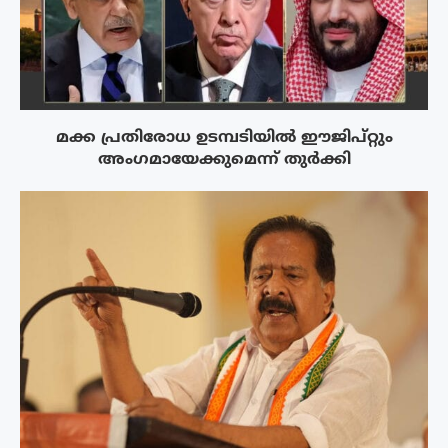
മക്ക പ്രതിരോധ ഉടമ്പടിയിൽ ഈജിപ്റ്റും
അംഗമായേക്കുമെന്ന് തുർക്കി