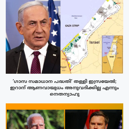
‘ഗാസ സമാധാന പദ്ധതി’ തള്ളി ഇസ്രയേൽ;
ഇറാന് ആണവായുധം അനുവദിക്കില്ല എന്നും
നെതന്യാഹു