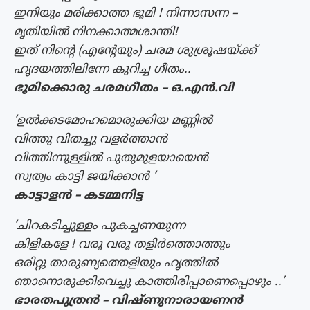
ഇനിയും മരിക്കാത്ത ഭൂമി ! നിന്നാസന്ന –
മൃതിയിൽ നിനക്കാത്മശാന്തി!
ഇത് നിന്റെ (എന്റേയും) ചരമ ശുശ്രൂഷയ്ക്ക്
ഹൃദയത്തിലിന്നേ കുറിച്ച ഗീതം..
ഭൂമിക്കൊരു ചരമഗീതം – ഒ.എൻ.വി
‘ഉൽക്കടമോഹമൊരുക്കിയ മണ്ണിൽ
വിത്തു വിതച്ചു വളർത്താൻ
വിത്തിന്നുള്ളിൽ പുതുമുളയായെൻ
സ്വത്വം കാട്ടി ജയിക്കാൻ ‘
കാട്ടാളൻ – കടമ്മനിട്ട
‘ചിറകടിച്ചുള്ളം പുകച്ചണയുന്ന
കിളികളേ ! വരൂ വരൂ തളിർത്തൊത്തും
ഒരിറ്റു താരുണ്യത്തെളിയും ഹൃത്തിൽ
ഞാനൊരുക്കിവെച്ചു കാത്തിരിപ്പാണെപ്പൊഴും ..’
ഭാരതപുത്രൻ – വിഷ്ണുനാരായണൻ