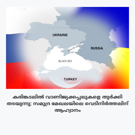
കരിങ്കടലിൽ വാണിജ്യക്കപ്പലുകളെ തുർക്കി
തടയുന്നു; സമുദ്ര മേഖലയിലെ വെടിനിർത്തലിന്
ആഹ്വാനം