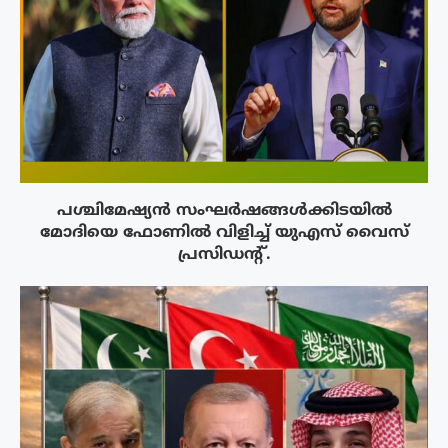
പശ്ചിമേഷ്യന്‍ സംഘര്‍ഷങ്ങള്‍ക്കിടയിൽ
മോദിയെ ഫോണില്‍ വിളിച്ച് യുഎസ് വൈസ്
പ്രസിഡന്റ്.