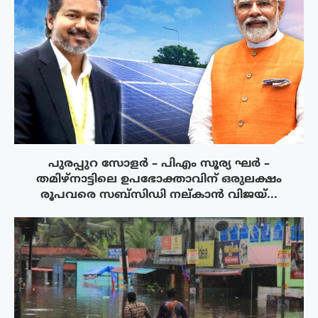
പുരപ്പുറ സോളർ – പിഎം സൂര്യ ഘർ –
തമിഴ്നാട്ടിലെ ഉപഭോക്താവിന് ഒരുലക്ഷം
രൂപവരെ സബ്സിഡി നല്കാൻ വിജയ്...