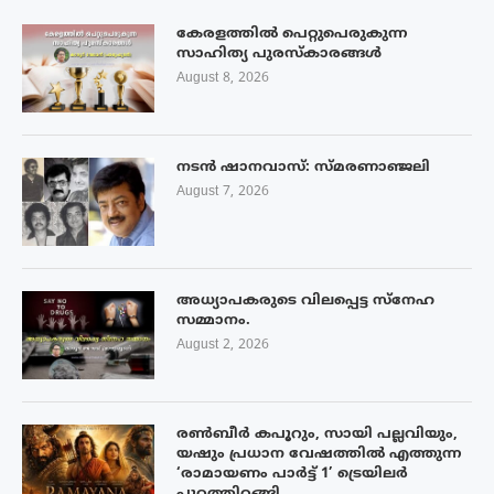
കേരളത്തിൽ പെറ്റുപെരുകുന്ന
സാഹിത്യ പുരസ്‌കാരങ്ങൾ
August 8, 2026
നടൻ ഷാനവാസ്: സ്മരണാഞ്ജലി
August 7, 2026
അധ്യാപകരുടെ വിലപ്പെട്ട സ്നേഹ
സമ്മാനം.
August 2, 2026
രൺബീർ കപൂറും, സായി പല്ലവിയും,
യഷും പ്രധാന വേഷത്തിൽ എത്തുന്ന
‘രാമായണം പാർട്ട് 1’ ട്രെയിലർ