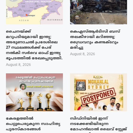
ചൈനയ്ക്ക്
കെഎസ്ആർടിസി ബസ്
മറുപടിയുമായി ഇന്ത്യ;
തലകീഴായി മറിഞ്ഞു;
അരുണാചൽ പ്രദേശിലെ
ഡ്രൈവറും കണ്ടക്ടറും
27 സ്ഥലങ്ങൾക്ക് പേര്
മരിച്ചു
നൽകി സർവെ ഓഫ് ഇന്ത്യ
August 8, 2026
ഭൂപടത്തിൽ രേഖപ്പെടുത്തി.
August 8, 2026
കേരളത്തിൽ
സിഡ്നിയിൽ ഇന്ന്
പെറ്റുപെരുകുന്ന സാഹിത്യ
നടക്കേണ്ടിയിരുന്ന
പുരസ്‌കാരങ്ങൾ
മോഹൻലാൽ ലൈവ് സ്റ്റേജ്