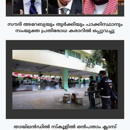
സൗദി അറേബ്യയും തുർക്കിയും പാക്കിസ്ഥാനും
സംയുക്ത പ്രതിരോധ കരാറിൽ ഒപ്പുവച്ചു
തായ്‌ലൻഡിൽ സ്കൂളിൽ ഒൻപതാം ക്ലാസ്