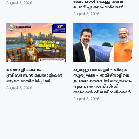
ഷോ മാറ്റി വെച്ചു; ക്ഷമ
August 8, 2026
ചോദിച്ചു മോഹൻലാൽ
August 8, 2026
കൈരളി ഓണം:
പുരപ്പുറ സോളർ – പിഎം
ബ്രിസ്ബേൻ മലയാളികൾ
സൂര്യ ഘർ – തമിഴ്നാട്ടിലെ
ആവേശതിമിർപ്പിൽ
ഉപഭോക്താവിന് ഒരുലക്ഷം
രൂപവരെ സബ്സിഡി
August 8, 2026
നല്കാൻ വിജയ് സർക്കാർ
August 8, 2026