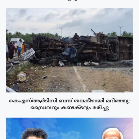
കെഎസ്ആർടിസി ബസ് തലകീഴായി മറിഞ്ഞു;
ഡ്രൈവറും കണ്ടക്ടറും മരിച്ചു