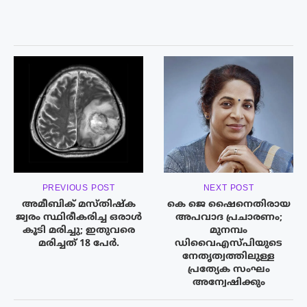
PREVIOUS POST
NEXT POST
അമീബിക് മസ്‌തിഷ്‌ക
കെ ജെ ഷൈനെതിരായ
ജ്വരം സ്ഥിരീകരിച്ച ഒരാൾ
അപവാദ പ്രചാരണം;
കൂടി മരിച്ചു; ഇതുവരെ
മുനമ്പം
മരിച്ചത് 18 പേർ.
ഡിവൈഎസ്പിയുടെ
നേതൃത്വത്തിലുള്ള
പ്രത്യേക സംഘം
അന്വേഷിക്കും