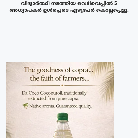
വിദ്യാർത്ഥി നടത്തിയ വെടിവെപ്പിൽ 5
അധ്യാപകർ ഉൾപ്പെടെ ഏഴുപേർ കൊല്ലപ്പെട്ടു.