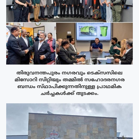
തിരുവനന്തപുരം നഗരവും ടെക്‌സസിലെ
മിസോറി സിറ്റിയും തമ്മിൽ സഹോദരനഗര
ബന്ധം സ്‌ഥാപിക്കുന്നതിനുള്ള പ്രാഥമിക
ചർച്ചകൾക്ക് തുടക്കം.