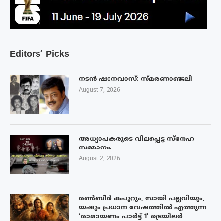
Editors’ Picks
നടൻ ഷാനവാസ്: സ്മരണാഞ്ജലി
August 7, 2026
അധ്യാപകരുടെ വിലപ്പെട്ട സ്നേഹ
സമ്മാനം.
August 2, 2026
രൺബീർ കപൂറും, സായി പല്ലവിയും,
യഷും പ്രധാന വേഷത്തിൽ എത്തുന്ന
‘രാമായണം പാർട്ട് 1’ ട്രെയിലർ