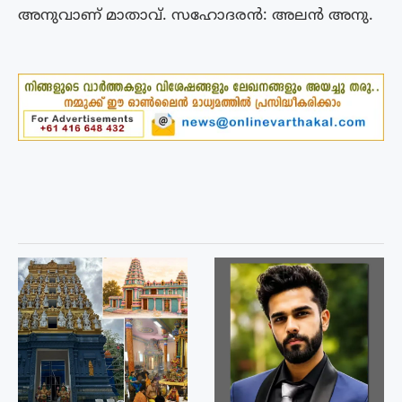
അനുവാണ് മാതാവ്. സഹോദരൻ: അലൻ അനു.