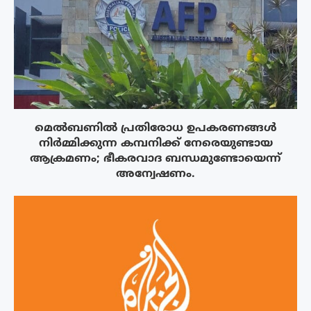
മെൽബണിൽ പ്രതിരോധ ഉപകരണങ്ങൾ
നിർമ്മിക്കുന്ന കമ്പനിക്ക് നേരെയുണ്ടായ
ആക്രമണം; ഭീകരവാദ ബന്ധമുണ്ടോയെന്ന്
അന്വേഷണം.