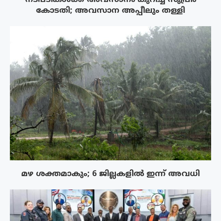
കോടതി; അവസാന അപ്പീലും തള്ളി
മഴ ശക്തമാകും; 6 ജില്ലകളിൽ ഇന്ന് അവധി