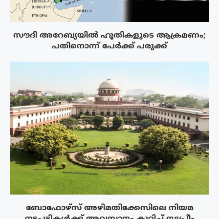
സൗദി അറേബ്യയിൽ ഹൂതികളുടെ ആക്രമണം;
പതിനൊന്ന് പേർക്ക് പരുക്ക്
ബോഫോഴ്‌സ് അഴിമതിക്കേസിലെ നിയമ
നടപടികൾക്ക് അവസാനം കുറിച്ച് സുപ്രീം