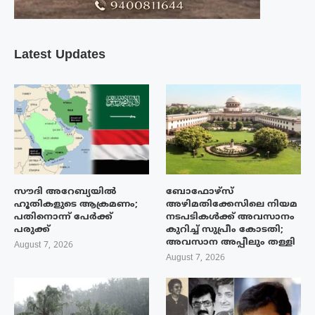
Latest Updates
സൗദി അറേബ്യയിൽ
ബോഫോഴ്‌സ്
ഹൂതികളുടെ ആക്രമണം;
അഴിമതിക്കേസിലെ നിയമ
പതിനൊന്ന് പേർക്ക്
നടപടികൾക്ക് അവസാനം
പരുക്ക്
കുറിച്ച് സുപ്രീം കോടതി;
അവസാന അപ്പീലും തള്ളി
August 7, 2026
August 7, 2026