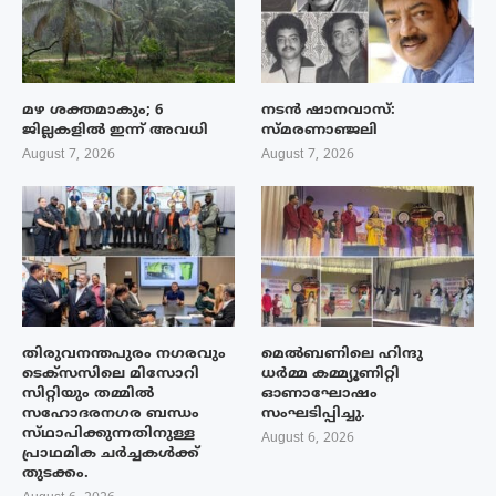
മഴ ശക്തമാകും; 6
നടൻ ഷാനവാസ്:
ജില്ലകളിൽ ഇന്ന് അവധി
സ്മരണാഞ്ജലി
August 7, 2026
August 7, 2026
തിരുവനന്തപുരം നഗരവും
മെൽബണിലെ ഹിന്ദു
ടെക്‌സസിലെ മിസോറി
ധർമ്മ കമ്മ്യൂണിറ്റി
സിറ്റിയും തമ്മിൽ
ഓണാഘോഷം
സഹോദരനഗര ബന്ധം
സംഘടിപ്പിച്ചു.
സ്‌ഥാപിക്കുന്നതിനുള്ള
August 6, 2026
പ്രാഥമിക ചർച്ചകൾക്ക്
തുടക്കം.