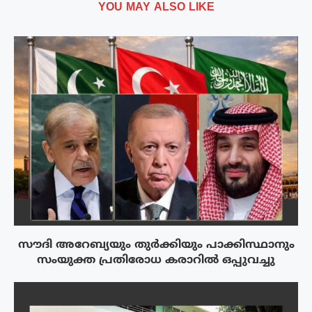
YOU MAY ALSO LIKE
സൗദി അറേബ്യയും തുർക്കിയും പാക്കിസ്ഥാനും
സംയുക്ത പ്രതിരോധ കരാറിൽ ഒപ്പുവച്ചു