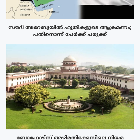
സൗദി അറേബ്യയിൽ ഹൂതികളുടെ ആക്രമണം;
പതിനൊന്ന് പേർക്ക് പരുക്ക്
ബോഫോഴ്‌സ് അഴിമതിക്കേസിലെ നിയമ