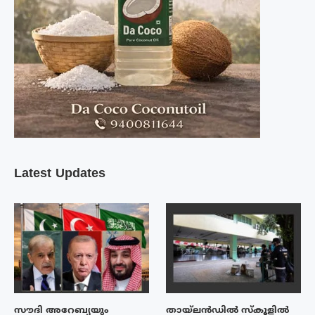
Latest Updates
സൗദി അറേബ്യയും
തായ്‌ലൻഡിൽ സ്കൂളിൽ