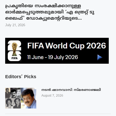
പ്രകൃതിയെ സംരക്ഷിക്കാനുള്ള
ഓർമ്മപ്പെടുത്തലുമായി ‘എ ത്രെറ്റ് ടു
ലൈഫ്’ ഡോക്യുമെന്ററിയുടെ...
July 21, 2026
Editors’ Picks
നടൻ ഷാനവാസ്: സ്മരണാഞ്ജലി
August 7, 2026