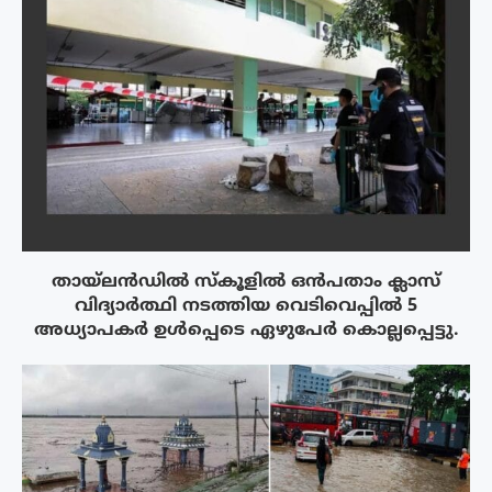
തായ്‌ലൻഡിൽ സ്കൂളിൽ ഒൻപതാം ക്ലാസ്
വിദ്യാർത്ഥി നടത്തിയ വെടിവെപ്പിൽ 5
അധ്യാപകർ ഉൾപ്പെടെ ഏഴുപേർ കൊല്ലപ്പെട്ടു.