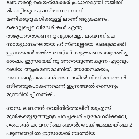
ലബനന്റെ കെയർടേക്കർ പ്രധാനമന്ത്രി നജീബ്
മികാട്ടിയുടെ പ്രസ്താവന വന്ന്
മണിക്കൂറുകൾക്കുള്ളിലാണ് ആക്രമണം.
കൊല്ലപ്പെട്ട വിദേശികൾ ഏതു
രാജ്യക്കാരാണെന്നു വ്യക്തമല്ല. ലബനനിലെ
സായുധസംഘമായ ഹിസ്ബുല്ലയെ ലക്ഷ്യമാക്കി
ഇസ്രയേൽ ഒക്ടോബറിൽ ആക്രമണം ആരംഭിച്ച
ശേഷം ഇസ്രയേലിനു നേരെയുണ്ടാകുന്ന ഏറ്റവും
വലിയ ആക്രമണമാണിത്. അതേസമയം,
ലബനന്റെ തെക്കൻ മേഖലയിൽ നിന്ന് ജനങ്ങൾ
ഒഴിഞ്ഞുപോകണമെന്ന് ഇസ്രയേൽ സൈന്യം
മുന്നറിയിപ്പ് നൽകി.
ഗാസ, ലബനൻ വെടിനിർത്തലിന് യുഎസ്
മുൻകയ്യെടുത്തുള്ള ചർച്ചകൾ പുരോഗമിക്കവേ,
തെക്കൻ ലബനനിലെ ബാൽബെക് മേഖലയിലെ 2
പട്ടണങ്ങളിൽ ഇസ്രയേൽ നടത്തിയ