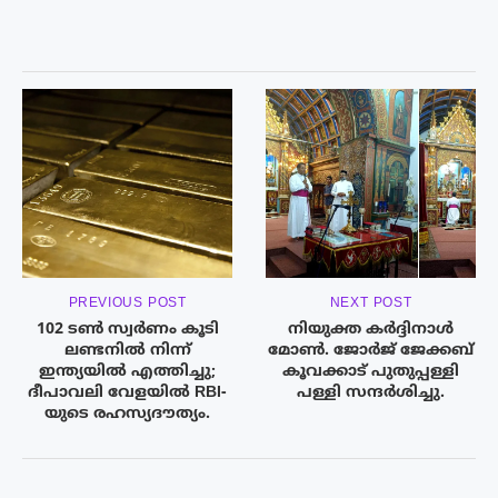
PREVIOUS POST
NEXT POST
102 ടൺ സ്വർണം കൂടി
നിയുക്ത കർദ്ദിനാൾ
ലണ്ടനിൽ നിന്ന്
മോൺ. ജോർജ് ജേക്കബ്
ഇന്ത്യയിൽ എത്തിച്ചു;
കൂവക്കാട് പുതുപ്പള്ളി
ദീപാവലി വേളയിൽ RBI-
പള്ളി സന്ദർശിച്ചു.
യുടെ രഹസ്യദൗത്യം.