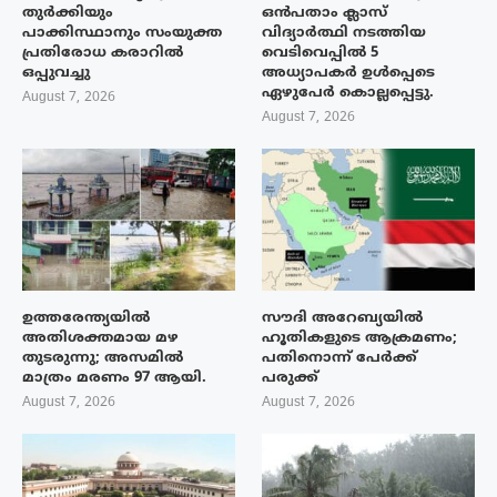
തുർക്കിയും
ഒൻപതാം ക്ലാസ്
പാക്കിസ്ഥാനും സംയുക്ത
വിദ്യാർത്ഥി നടത്തിയ
പ്രതിരോധ കരാറിൽ
വെടിവെപ്പിൽ 5
ഒപ്പുവച്ചു
അധ്യാപകർ ഉൾപ്പെടെ
ഏഴുപേർ കൊല്ലപ്പെട്ടു.
August 7, 2026
August 7, 2026
ഉത്തരേന്ത്യയിൽ
സൗദി അറേബ്യയിൽ
അതിശക്തമായ മഴ
ഹൂതികളുടെ ആക്രമണം;
തുടരുന്നു; അസമിൽ
പതിനൊന്ന് പേർക്ക്
മാത്രം മരണം 97 ആയി.
പരുക്ക്
August 7, 2026
August 7, 2026