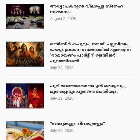
അധ്യാപകരുടെ വിലപ്പെട്ട സ്നേഹ
സമ്മാനം.
August 2, 2026
രൺബീർ കപൂറും, സായി പല്ലവിയും,
യഷും പ്രധാന വേഷത്തിൽ എത്തുന്ന
‘രാമായണം പാർട്ട് 1’ ട്രെയിലർ
പുറത്തിറങ്ങി.
July 30, 2026
പുലിമറഞ്ഞതൊണ്ടച്ചൻ തെയ്യവും,
മുത്തപ്പനും പുത്തൻ ജാതിയും.
July 29, 2026
“വേരുകളും ചിറകുകളും”
July 29, 2026