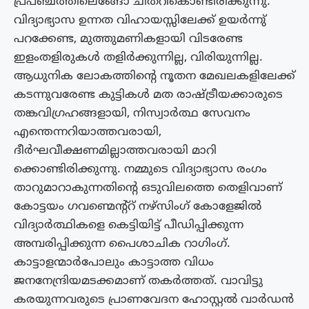
പ്രപഞ്ചത്തിലെങ്ങോ ചിതറികൊണ്ടിരിക്കുന്നു.
വിദ്യാഭ്യാസ ഉന്നത വിഹായസ്സിലേക്ക് ഉയർന്നു്
പറക്കേണ്ട, മുത്തുമണികളായി വിടരേണ്ട
ഇളംതളിരുകൾ തളിർക്കുന്നില്ല, വിരിയുന്നില്ല.
ആധുനിക ലോകത്തിൻ്റെ നൂതന മേഖലകളിലേക്ക്
കടന്നുവരേണ്ട കുട്ടികൾ മത രാഷ്ട്രീയക്കാരുടെ
തങ്കവിഗ്രഹങ്ങളായി, നിസ്വാർത്ഥ സേവനം
എന്തെന്നറിയാത്തവരായി,
ദീർഘവീക്ഷണമില്ലാത്തവരായി മാറി
ക്കൊണ്ടിരിക്കുന്നു. നമ്മുടെ വിദ്യാഭ്യാസ രംഗം
താറുമാറാകുന്നതിൻ്റെ ഒടുവിലത്തെ തെളിവാണ്
കോട്ടയം ഗവണ്മെന്റ്റ് നഴ്‌സിംഗ് കോളേജിൽ
വിദ്യാർത്ഥികളെ കെട്ടിയിട്ട് പീഡിപ്പിക്കുന്ന
അമ്പരിപ്പിക്കുന്ന പൈശാചിക റാഗിംഗ്.
കാട്ടാളന്മാർപോലും കാട്ടാത്ത വിധം
ജനനേന്ദ്രിയമടക്കമാണ് തകർത്തത്. വാവിട്ടു
കരയുന്നവരുടെ പ്രാണവേദന ഹോസ്റ്റൽ വാർഡൻ