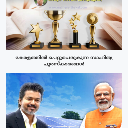
കേരളത്തിൽ പെറ്റുപെരുകുന്ന സാഹിത്യ
പുരസ്‌കാരങ്ങൾ