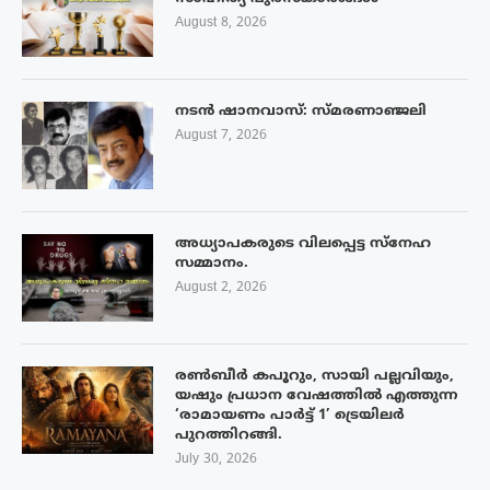
August 8, 2026
നടൻ ഷാനവാസ്: സ്മരണാഞ്ജലി
August 7, 2026
അധ്യാപകരുടെ വിലപ്പെട്ട സ്നേഹ
സമ്മാനം.
August 2, 2026
രൺബീർ കപൂറും, സായി പല്ലവിയും,
യഷും പ്രധാന വേഷത്തിൽ എത്തുന്ന
‘രാമായണം പാർട്ട് 1’ ട്രെയിലർ
പുറത്തിറങ്ങി.
July 30, 2026