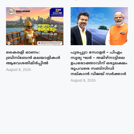
കൈരളി ഓണം:
പുരപ്പുറ സോളർ – പിഎം
ബ്രിസ്ബേൻ മലയാളികൾ
സൂര്യ ഘർ – തമിഴ്നാട്ടിലെ
ആവേശതിമിർപ്പിൽ
ഉപഭോക്താവിന് ഒരുലക്ഷം
രൂപവരെ സബ്സിഡി
August 8, 2026
നല്കാൻ വിജയ് സർക്കാർ
August 8, 2026