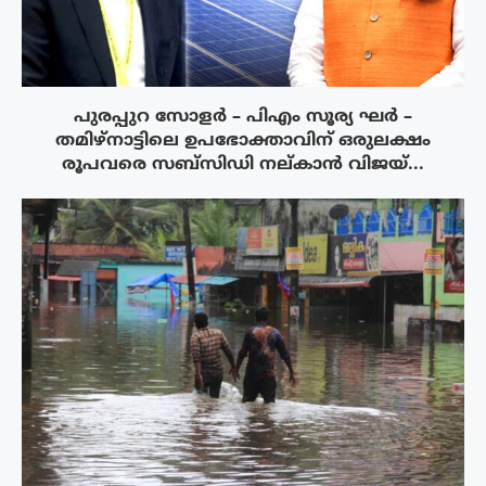
പുരപ്പുറ സോളർ – പിഎം സൂര്യ ഘർ –
തമിഴ്നാട്ടിലെ ഉപഭോക്താവിന് ഒരുലക്ഷം
രൂപവരെ സബ്സിഡി നല്കാൻ വിജയ്...