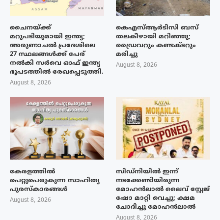
ചൈനയ്ക്ക്
കെഎസ്ആർടിസി ബസ്
മറുപടിയുമായി ഇന്ത്യ;
തലകീഴായി മറിഞ്ഞു;
അരുണാചൽ പ്രദേശിലെ
ഡ്രൈവറും കണ്ടക്ടറും
27 സ്ഥലങ്ങൾക്ക് പേര്
മരിച്ചു
നൽകി സർവെ ഓഫ് ഇന്ത്യ
August 8, 2026
ഭൂപടത്തിൽ രേഖപ്പെടുത്തി.
August 8, 2026
കേരളത്തിൽ
സിഡ്നിയിൽ ഇന്ന്
പെറ്റുപെരുകുന്ന സാഹിത്യ
നടക്കേണ്ടിയിരുന്ന
പുരസ്‌കാരങ്ങൾ
മോഹൻലാൽ ലൈവ് സ്റ്റേജ്
ഷോ മാറ്റി വെച്ചു; ക്ഷമ
August 8, 2026
ചോദിച്ചു മോഹൻലാൽ
August 8, 2026