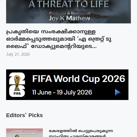
പ്രകൃതിയെ സംരക്ഷിക്കാനുള്ള
ഓർമ്മപ്പെടുത്തലുമായി ‘എ ത്രെറ്റ് ടു
ലൈഫ്’ ഡോക്യുമെന്ററിയുടെ...
July 21, 2026
Editors’ Picks
കേരളത്തിൽ പെറ്റുപെരുകുന്ന
സാഹിത്യ പുരസ്‌കാരങ്ങൾ