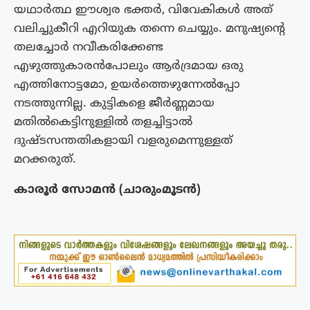
യഥാർത്ഥ ഈശ്വര ഭക്തർ, വിവേകികൾ അത്
വലിച്ചുകീറി എറിയുക തന്നെ ചെയ്യും. മനുഷ്യൻ്റെ
തലച്ചോർ നവീകരിക്കേണ്ട
എഴുത്തുകാരൻപോലും ആർദ്രമായ ഒരു
എത്തിനോട്ടമോ, ഉയർത്തെഴുന്നേൽപ്പോ
നടത്തുന്നില്ല. കുട്ടികളെ ജീർണ്ണമായ
മതിൽകെട്ടിനുള്ളിൽ തളച്ചിട്ടാൽ
ദുഷ്ടസന്തതികളായി വളരുമെന്നുള്ളത്
മറക്കരുത്.
കാരൂർ സോമൻ (ചാരുംമൂടൻ)