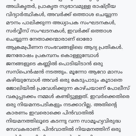
അധികൃതർ, പ്രാകൃത സ്വഭാവമുള്ള രാഷ്ട്രീയ
വിദ്യാർത്ഥികൾ, അവർക്ക് ഒത്താശ ചെയ്യുന്ന
മൗനം പാലിക്കുന്ന അധ്യാപക സംഘടനകൾ,
സർവ്വീസ് സംഘടനകൾ, ഇവർക്ക് ഒത്താശ
ചെയ്യുന്ന നേതാക്കന്മാരാണ് ഓരോ
ആക്രമപ്രീണന സംഭവങ്ങളിലെ ആദ്യ പ്രതികൾ.
ജനരോഷം പ്രകമ്പനം കൊള്ളുമ്പോൾ
ജനങ്ങളുടെ കണ്ണിൽ പൊടിയിടാൻ ഒരു
സസ്പെൻഷൻ നടത്തും. മൂന്നോ ആറോ മാസം
കഴിയുമ്പോൾ അവർ ഒരു കേടുപാടും കൂടാതെ
ജോലിയിൽ പ്രവേശിക്കുന്ന കാഴ്‌ചയാണ് പോലീസ്
വകുപ്പടക്കം നമ്മൾ കണ്ടിട്ടുള്ളത്. ഇവർക്കെതിരെ
ഒരു നിയമനടപടികളും നടക്കാറില്ല. അതിന്റെ
കാരണം ഇവരൊക്കെ പിൻവാതിൽ
നിയമനത്തിലൂടെ കടന്നു വന്ന സാമൂഹ്യവിരുദ്ധ
സേവകരാണ്. പിൻവാതിൽ നിയമനത്തിന് ഒരു