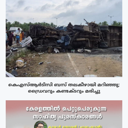
കെഎസ്ആർടിസി ബസ് തലകീഴായി മറിഞ്ഞു;
ഡ്രൈവറും കണ്ടക്ടറും മരിച്ചു