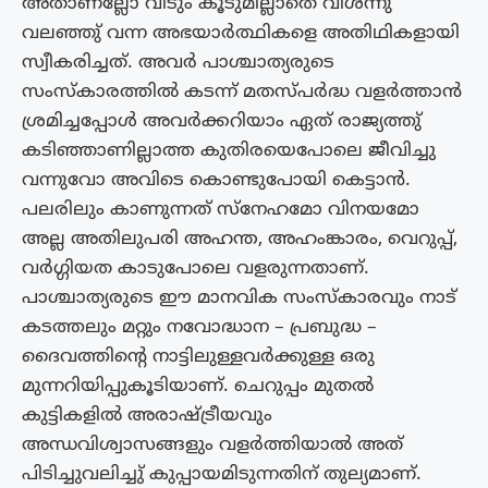
അതാണല്ലോ വീടും കൂടുമില്ലാതെ വിശന്നു
വലഞ്ഞു് വന്ന അഭയാർത്ഥികളെ അതിഥികളായി
സ്വീകരിച്ചത്. അവർ പാശ്ചാത്യരുടെ
സംസ്‌കാരത്തിൽ കടന്ന് മതസ്‌പർദ്ധ വളർത്താൻ
ശ്രമിച്ചപ്പോൾ അവർക്കറിയാം ഏത് രാജ്യത്തു്
കടിഞ്ഞാണില്ലാത്ത കുതിരയെപോലെ ജീവിച്ചു
വന്നുവോ അവിടെ കൊണ്ടുപോയി കെട്ടാൻ.
പലരിലും കാണുന്നത് സ്നേഹമോ വിനയമോ
അല്ല അതിലുപരി അഹന്ത, അഹംങ്കാരം, വെറുപ്പ്,
വർഗ്ഗിയത കാടുപോലെ വളരുന്നതാണ്.
പാശ്ചാത്യരുടെ ഈ മാനവിക സംസ്‌കാരവും നാട്
കടത്തലും മറ്റും നവോദ്ധാന – പ്രബുദ്ധ –
ദൈവത്തിൻ്റെ നാട്ടിലുള്ളവർക്കുള്ള ഒരു
മുന്നറിയിപ്പുകൂടിയാണ്. ചെറുപ്പം മുതൽ
കുട്ടികളിൽ അരാഷ്ട്രീയവും
അന്ധവിശ്വാസങ്ങളും വളർത്തിയാൽ അത്
പിടിച്ചുവലിച്ചു് കുപ്പായമിടുന്നതിന് തുല്യമാണ്.