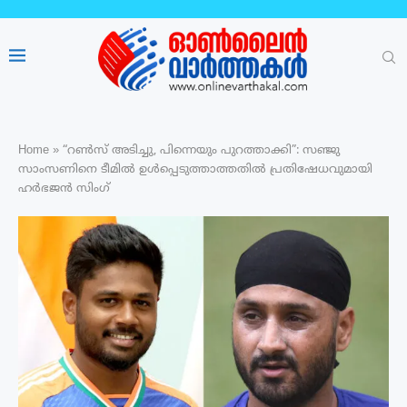
Home
»
“റൺസ് അടിച്ചു, പിന്നെയും പുറത്താക്കി”: സഞ്ജു
സാംസണിനെ ടീമിൽ ഉൾപ്പെടുത്താത്തതിൽ പ്രതിഷേധവുമായി
ഹർഭജൻ സിംഗ്