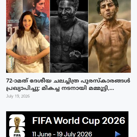
72-ാമത് ദേശീയ ചലച്ചിത്ര പുരസ്‌കാരങ്ങള്‍
പ്രഖ്യാപിച്ചു; മികച്ച നടനായി മമ്മൂട്ടി,...
July 19, 2026