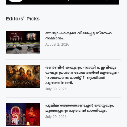
Editors’ Picks
അധ്യാപകരുടെ വിലപ്പെട്ട സ്നേഹ
സമ്മാനം.
August 2, 2026
രൺബീർ കപൂറും, സായി പല്ലവിയും,
യഷും പ്രധാന വേഷത്തിൽ എത്തുന്ന
‘രാമായണം പാർട്ട് 1’ ട്രെയിലർ
പുറത്തിറങ്ങി.
July 30, 2026
പുലിമറഞ്ഞതൊണ്ടച്ചൻ തെയ്യവും,
മുത്തപ്പനും പുത്തൻ ജാതിയും.
July 29, 2026