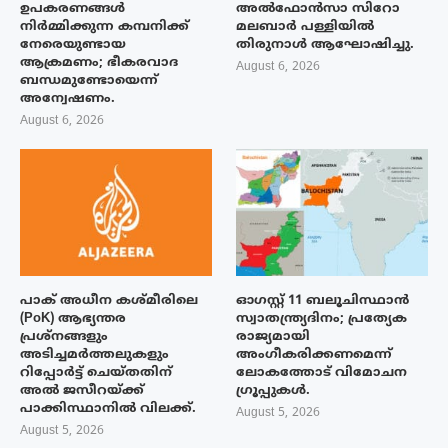
ഉപകരണങ്ങൾ
അൽഫോൻസാ സിറോ
നിർമ്മിക്കുന്ന കമ്പനിക്ക്
മലബാർ പള്ളിയിൽ
നേരെയുണ്ടായ
തിരുനാൾ ആഘോഷിച്ചു.
ആക്രമണം; ഭീകരവാദ
August 6, 2026
ബന്ധമുണ്ടോയെന്ന്
അന്വേഷണം.
August 6, 2026
പാക് അധീന കശ്മീരിലെ
ഓഗസ്റ്റ് 11 ബലൂചിസ്ഥാൻ
(PoK) ആഭ്യന്തര
സ്വാതന്ത്ര്യദിനം; പ്രത്യേക
പ്രശ്നങ്ങളും
രാജ്യമായി
അടിച്ചമർത്തലുകളും
അംഗീകരിക്കണമെന്ന്
റിപ്പോർട്ട് ചെയ്തതിന്
ലോകത്തോട് വിമോചന
അൽ ജസീറയ്‌ക്ക്
ഗ്രൂപ്പുകൾ.
പാക്കിസ്ഥാനിൽ വിലക്ക്.
August 5, 2026
August 5, 2026