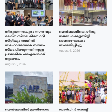
തിരുവനന്തപുരം നഗരവും
മെൽബണിലെ ഹിന്ദു
ടെക്‌സസിലെ മിസോറി
ധർമ്മ കമ്മ്യൂണിറ്റി
സിറ്റിയും തമ്മിൽ
ഓണാഘോഷം
സഹോദരനഗര ബന്ധം
സംഘടിപ്പിച്ചു.
സ്‌ഥാപിക്കുന്നതിനുള്ള
August 6, 2026
പ്രാഥമിക ചർച്ചകൾക്ക്
തുടക്കം.
August 6, 2026
മെൽബണിൽ പ്രതിരോധ
ഡാർവിൻ സെന്റ്