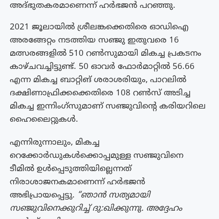
അദ്ഭുതകരമാണെന്ന് ഹർഭജൻ പറഞ്ഞു.
2021 ജൂലായിൽ ശ്രീലങ്കക്കെതിരെ ഓഡിഐ
അരങ്ങേറ്റം നടത്തിയ സഞ്ജു ഇതുവരെ 16
മത്സരങ്ങളിൽ 510 റൺസുമായി മികച്ച പ്രകടനം
കാഴ്ചവച്ചിട്ടുണ്ട്. 50 ഓവർ ഫോർമാറ്റിൽ 56.66
എന്ന മികച്ച ബാറ്റിങ് ശരാശരിയും, പാറലിൽ
ദക്ഷിണാഫ്രിക്കക്കെതിരെ 108 റൺസ് അടിച്ച
മികച്ച ഇന്നിംഗ്‌സുമാണ് സഞ്ജുവിന്റെ കരിയറിലെ
ഹൈലൈറ്റുകൾ.
എന്നിരുന്നാലും, മികച്ച
റെക്കോർഡുകൾക്കൊപ്പമുള്ള സഞ്ജുവിനെ
ടീമിൽ ഉൾപ്പെടുത്തിയില്ലെന്നത്
നിരാശാജനകമാണെന്ന് ഹർഭജൻ
അഭിപ്രായപ്പെട്ടു.
“ഞാൻ സത്യമായി
സഞ്ജുവിനെക്കുറിച്ച് ദു:ഖിക്കുന്നു. അദ്ദേഹം