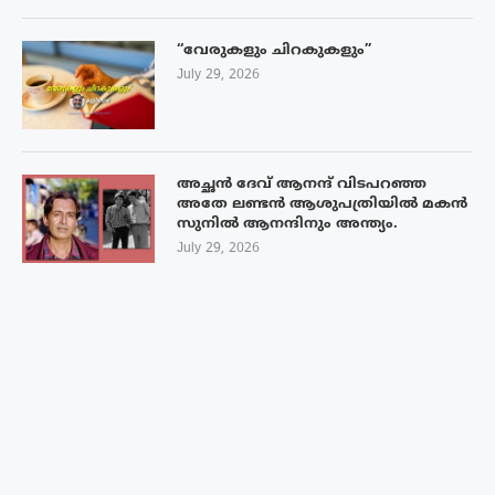
“വേരുകളും ചിറകുകളും”
July 29, 2026
അച്ഛൻ ദേവ് ആനന്ദ് വിടപറഞ്ഞ
അതേ ലണ്ടൻ ആശുപത്രിയിൽ മകൻ
സുനിൽ ആനന്ദിനും അന്ത്യം.
July 29, 2026