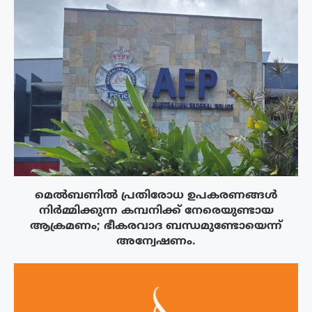
മെൽബണിൽ പ്രതിരോധ ഉപകരണങ്ങൾ
നിർമ്മിക്കുന്ന കമ്പനിക്ക് നേരെയുണ്ടായ
ആക്രമണം; ഭീകരവാദ ബന്ധമുണ്ടോയെന്ന്
അന്വേഷണം.