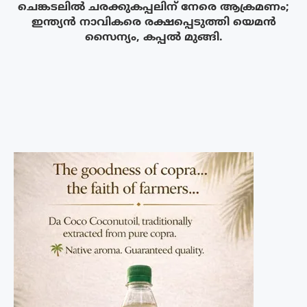
ചെങ്കടലിൽ ചരക്കുകപ്പലിന് നേരെ ആക്രമണം;
ഇന്ത്യൻ നാവികരെ രക്ഷപ്പെടുത്തി യെമൻ
സൈന്യം, കപ്പൽ മുങ്ങി.