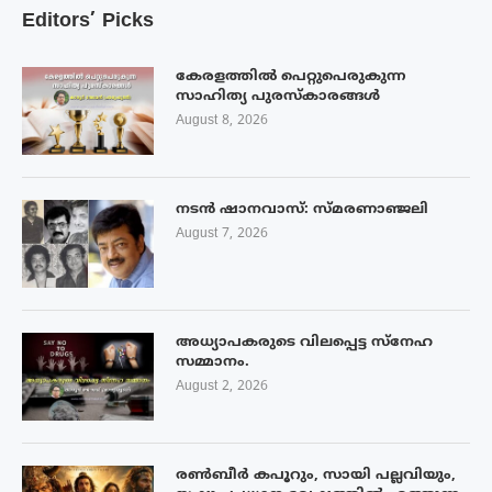
Editors’ Picks
കേരളത്തിൽ പെറ്റുപെരുകുന്ന
സാഹിത്യ പുരസ്‌കാരങ്ങൾ
August 8, 2026
നടൻ ഷാനവാസ്: സ്മരണാഞ്ജലി
August 7, 2026
അധ്യാപകരുടെ വിലപ്പെട്ട സ്നേഹ
സമ്മാനം.
August 2, 2026
രൺബീർ കപൂറും, സായി പല്ലവിയും,