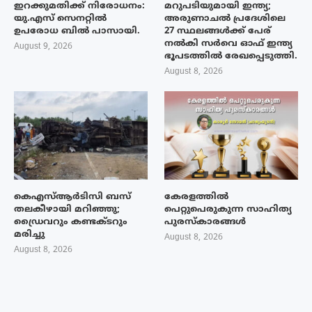
ഇറക്കുമതിക്ക് നിരോധനം:
മറുപടിയുമായി ഇന്ത്യ;
യു.എസ് സെനറ്റിൽ
അരുണാചൽ പ്രദേശിലെ
ഉപരോധ ബിൽ പാസായി.
27 സ്ഥലങ്ങൾക്ക് പേര്
നൽകി സർവെ ഓഫ് ഇന്ത്യ
August 9, 2026
ഭൂപടത്തിൽ രേഖപ്പെടുത്തി.
August 8, 2026
കെഎസ്ആർടിസി ബസ്
കേരളത്തിൽ
തലകീഴായി മറിഞ്ഞു;
പെറ്റുപെരുകുന്ന സാഹിത്യ
ഡ്രൈവറും കണ്ടക്ടറും
പുരസ്‌കാരങ്ങൾ
മരിച്ചു
August 8, 2026
August 8, 2026