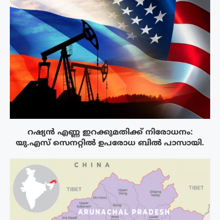
റഷ്യൻ എണ്ണ ഇറക്കുമതിക്ക് നിരോധനം:
യു.എസ് സെനറ്റിൽ ഉപരോധ ബിൽ പാസായി.