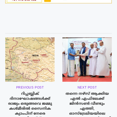
PREVIOUS POST
NEXT POST
റിപ്പബ്ലിക്
തന്നെ നഴ്സ് ആക്കിയ
ദിനാഘോഷങ്ങൾക്ക്
എൽ എഫിലേക്ക്
രാജ്യം ഒരുങ്ങവെ ജമ്മു
ജിൻസൺ വീണ്ടും
കശ്മീരിൽ സൈനിക
എത്തി,
ക്യാംപിന് നേരെ
ഓസ്‌ട്രേലിയയിലെ