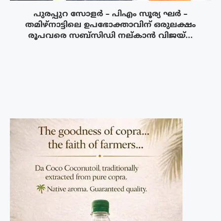
പുരപ്പുറ സോളർ – പിഎം സൂര്യ ഘർ –
തമിഴ്നാട്ടിലെ ഉപഭോക്താവിന് ഒരുലക്ഷം
രൂപവരെ സബ്സിഡി നല്കാൻ വിജയ്...