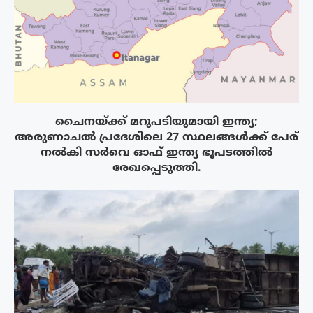
ചൈനയ്ക്ക് മറുപടിയുമായി ഇന്ത്യ;
അരുണാചൽ പ്രദേശിലെ 27 സ്ഥലങ്ങൾക്ക് പേര്
നൽകി സർവെ ഓഫ് ഇന്ത്യ ഭൂപടത്തിൽ
രേഖപ്പെടുത്തി.