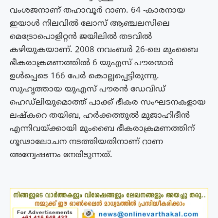
വംശജനാണ് തഹാവൂർ റാണ. 64 -കാരനായ
ഇയാൾ നിലവിൽ ലോസ് ആഞ്ചലസിലെ
മെട്രോപൊളിറ്റൻ ജയിലിൽ തടവിൽ
കഴിയുകയാണ്. 2008 നവംബർ 26-ലെ മുംബൈ
ഭീകരാക്രമണത്തിൽ 6 യുഎസ് പൗരന്മാർ
ഉൾപ്പെടെ 166 പേർ കൊല്ലപ്പെട്ടിരുന്നു.
സുഹൃത്തായ യുഎസ് പൗരൻ ഡേവിഡ്
ഹെഡ്‍ലിയുമൊത്ത് പാക്ക് ഭീകര സംഘടനകളായ
ലഷ്കറെ തയിബ, ഹർക്കത്തുൽ മുജാഹിദീൻ
എന്നിവയ്ക്കായി മുംബൈ ഭീകരാക്രമണത്തിന്
ഗൂഢാലോചന നടത്തിയതിനാണ് റാണ
അന്വേഷണം നേരിടുന്നത്.