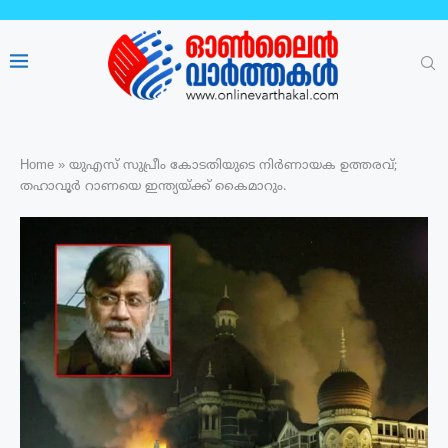
Home
»
യുഎസ് സുപ്രീം കോടതിയുടെ നിർണായക ഉത്തരവ്;
തഹാവൂർ റാണയെ ഇന്ത്യയ്ക്ക് കൈമാറും.