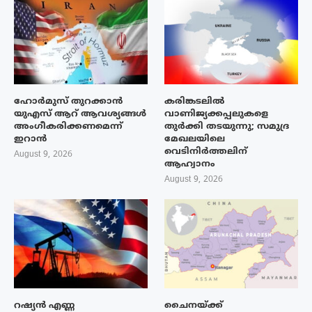
ഹോർമുസ് തുറക്കാൻ
കരിങ്കടലിൽ
യുഎസ് ആറ് ആവശ്യങ്ങൾ
വാണിജ്യക്കപ്പലുകളെ
അംഗീകരിക്കണമെന്ന്
തുർക്കി തടയുന്നു; സമുദ്ര
ഇറാൻ
മേഖലയിലെ
വെടിനിർത്തലിന്
August 9, 2026
ആഹ്വാനം
August 9, 2026
റഷ്യൻ എണ്ണ
ചൈനയ്ക്ക്