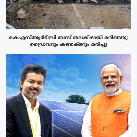
കെഎസ്ആർടിസി ബസ് തലകീഴായി മറിഞ്ഞു;
ഡ്രൈവറും കണ്ടക്ടറും മരിച്ചു