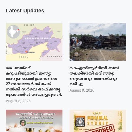
Latest Updates
ചൈനയ്ക്ക്
കെഎസ്ആർടിസി ബസ്
മറുപടിയുമായി ഇന്ത്യ;
തലകീഴായി മറിഞ്ഞു;
അരുണാചൽ പ്രദേശിലെ
ഡ്രൈവറും കണ്ടക്ടറും
27 സ്ഥലങ്ങൾക്ക് പേര്
മരിച്ചു
നൽകി സർവെ ഓഫ് ഇന്ത്യ
August 8, 2026
ഭൂപടത്തിൽ രേഖപ്പെടുത്തി.
August 8, 2026