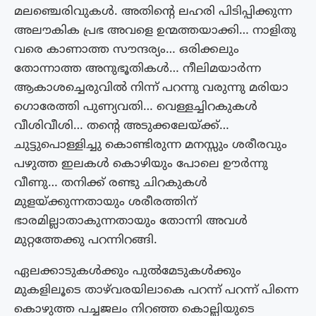
മലഞ്ചെരിവുകൾ. അതിന്റെ ലഹരി പിടിപ്പിക്കുന്ന
അലൗകിക പ്രഭ അവളെ ഉന്മത്തയാക്കി… നാളിതു
വരെ കാണാത്ത സൗന്ദര്യം… ഒരിക്കലും
തോന്നാത്ത അനുഭൂതികൾ… നീലിമയാർന്ന
ആകാശച്ചെരുവിൽ നിന്ന് പറന്നു വരുന്നു മരിയാ
ഗൊരേത്തി പുണ്യവതി… വെള്ളച്ചിറകുകൾ
വീശിവീശി… തന്റെ അടുക്കലേയ്ക്ക്…
ചുട്ടുപൊള്ളിച്ചു കൊണ്ടിരുന്ന മനസ്സും ശരീരവും
പഴുത്ത ഇലകൾ കൊഴിയും പോലെ ഊർന്നു
വീണു… തനിക്ക് രണ്ടു ചിറകുകൾ
മുളയ്ക്കുന്നതായും ശരീരത്തിന്
ഭാരമില്ലാതാകുന്നതായും തോന്നി അവൾ
മുറ്റത്തേക്കു പറന്നിറങ്ങി.
ഏലക്കാടുകൾക്കും പുൽമേടുകൾക്കും
മുകളിലൂടെ താഴ്‌വരയിലാകെ പറന്ന് പറന്ന് പിന്നെ
കൊഴുത്ത പച്ചജലം നിറഞ്ഞ കൊല്ലിയുടെ