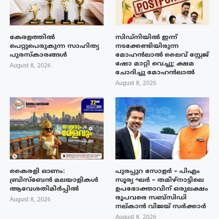
കേരളത്തിൽ
സിഡ്നിയിൽ ഇന്ന്
പെറ്റുപെരുകുന്ന സാഹിത്യ
നടക്കേണ്ടിയിരുന്ന
പുരസ്‌കാരങ്ങൾ
മോഹൻലാൽ ലൈവ് സ്റ്റേജ്
ഷോ മാറ്റി വെച്ചു; ക്ഷമ
August 8, 2026
ചോദിച്ചു മോഹൻലാൽ
August 8, 2026
കൈരളി ഓണം:
പുരപ്പുറ സോളർ – പിഎം
ബ്രിസ്ബേൻ മലയാളികൾ
സൂര്യ ഘർ – തമിഴ്നാട്ടിലെ
ആവേശതിമിർപ്പിൽ
ഉപഭോക്താവിന് ഒരുലക്ഷം
രൂപവരെ സബ്സിഡി
August 8, 2026
നല്കാൻ വിജയ് സർക്കാർ
August 8, 2026