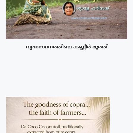
വൃദ്ധസദനത്തിലെ കണ്ണീർ മുത്ത്