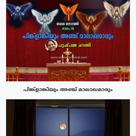
പിങ്ക്ളാങ്കിയും അഞ്ച് മാലാഖമാരും