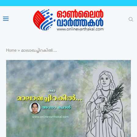
Home
»
മാലാഖച്ചിറകിൽ….