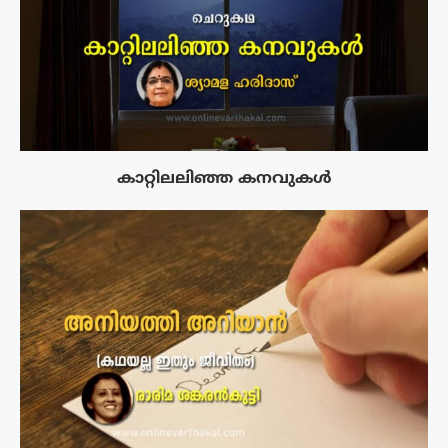
കാറ്റിലലിഞ്ഞ കനവുകൾ