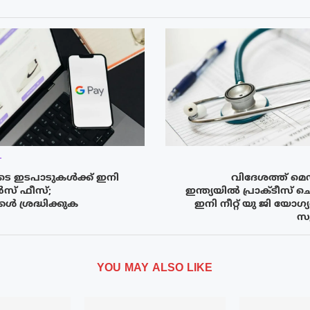
T
ടെ ഇടപാടുകൾക്ക് ഇനി
വിദേശത്ത് മെഡ
് ഫീസ്;
ഇന്ത്യയിൽ പ്രാക്ടീസ് 
ൾ ശ്രദ്ധിക്കുക
ഇനി നീറ്റ് യു ജി യോഗ
സു
YOU MAY ALSO LIKE