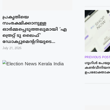
പ്രകൃതിയെ
സംരക്ഷിക്കാനുള്ള
ഓർമ്മപ്പെടുത്തലുമായി ‘എ
ത്രെറ്റ് ടു ലൈഫ്’
ഡോക്യുമെന്ററിയുടെ...
July 21, 2026
PREVIOUS POS
ഗൂഗിൾ പേയു
കൺവീനിയൻസ
ഉപഭോക്താക്ക