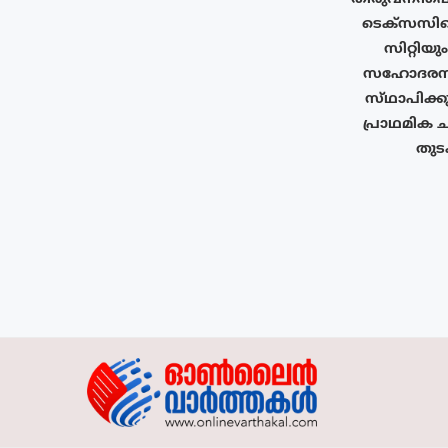
ടെക്‌സസി
സിറ്റിയു
സഹോദരനഗ
സ്‌ഥാപിക്ക
പ്രാഥമിക ച
തുടക