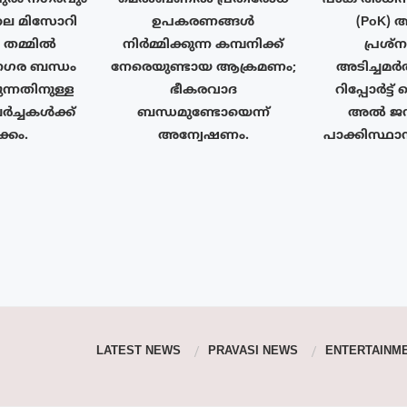
ലെ മിസോറി
ഉപകരണങ്ങൾ
(PoK) 
ം തമ്മിൽ
നിർമ്മിക്കുന്ന കമ്പനിക്ക്
പ്രശ്
ര ബന്ധം
നേരെയുണ്ടായ ആക്രമണം;
അടിച്ചമർ
ുന്നതിനുള്ള
ഭീകരവാദ
റിപ്പോർട്ട
ർച്ചകൾക്ക്
ബന്ധമുണ്ടോയെന്ന്
അൽ ജസീ
്കം.
അന്വേഷണം.
പാക്കിസ്ഥാ
LATEST NEWS
PRAVASI NEWS
ENTERTAINM