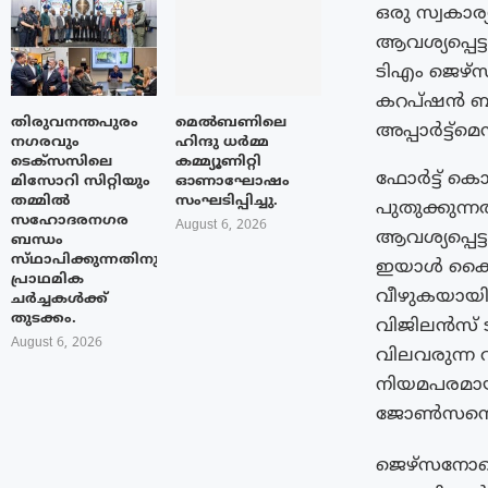
ഒരു സ്വകാര്
ആവശ്യപ്പെ
ടിഎം ജെഴ്
കറപ്ഷൻ ബ്
തിരുവനന്തപുരം
മെൽബണിലെ
അപ്പാർട്ട്മ
നഗരവും
ഹിന്ദു ധർമ്മ
ടെക്‌സസിലെ
കമ്മ്യൂണിറ്റി
ഫോർട്ട് കൊച്
മിസോറി സിറ്റിയും
ഓണാഘോഷം
തമ്മിൽ
സംഘടിപ്പിച്ചു.
പുതുക്കുന്ന
സഹോദരനഗര
August 6, 2026
ആവശ്യപ്പെ
ബന്ധം
സ്‌ഥാപിക്കുന്നതിനുള്ള
ഇയാൾ കൈക്
പ്രാഥമിക
വീഴുകയായിരു
ചർച്ചകൾക്ക്
തുടക്കം.
വിജിലൻസ് ടീ
August 6, 2026
വിലവരുന്ന 
നിയമപരമായ 
ജോൺസനെതി
ജെഴ്‌സനോടൊ