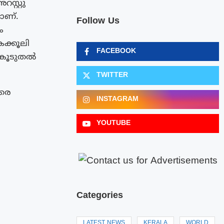
സ്റ്റു
രാണ്.
Follow Us
ം
ൈക്കൂലി
FACEBOOK
 കൂടുതൽ
TWITTER
ിരെ
INSTAGRAM
YOUTUBE
Categories
LATEST NEWS
KERALA
WORLD