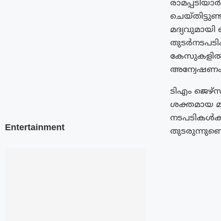
രാമപ്പടിയാ
ചെയ്തിട്ടുണ
മദ്യവുമായി
തുടർനടപടിക
കേസുകളിൽ 
അന്വേഷണം 
ടിഎം ജെഴ്‌
ശക്തമായ മുന
നടപടികൾക്
Entertainment
തുടരുന്നുണ്