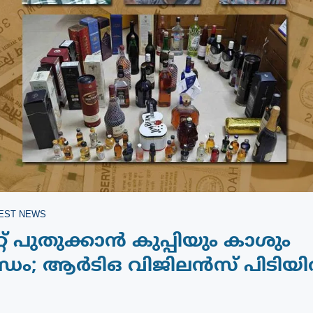
EST NEWS
്റ് പുതുക്കാൻ കുപ്പിയും കാശും
്ധം; ആർടിഒ വിജിലൻസ് പിടിയ