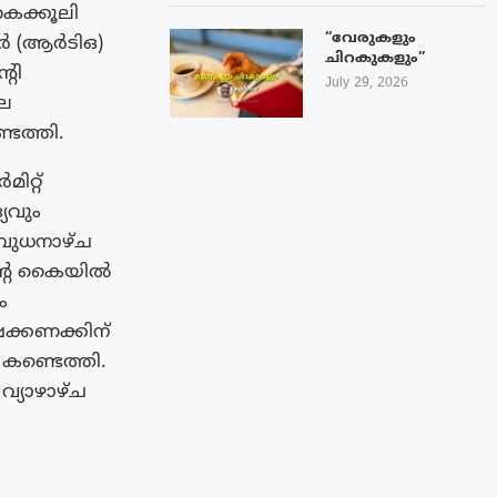
കൈക്കൂലി
“വേരുകളും
ർ (ആർടിഒ)
ചിറകുകളും”
റി
July 29, 2026
ലെ
ടെത്തി.
ിറ്റ്
യവും
ബുധനാഴ്ച
ൻ്റെ കൈയിൽ
ം
്ഷക്കണക്കിന്
 കണ്ടെത്തി.
വ്യാഴാഴ്ച