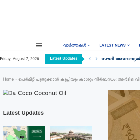
വാർത്തകൾ
LATEST NEWS
Latest Updates
സൗദി അറേബ്യയി
Friday, August 7, 2026
Home
»
പെർമിറ്റ് പുതുക്കാൻ കുപ്പിയും കാശും നിർബന്ധം; ആർടിഒ 
Latest Updates