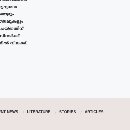
ആഭ്യന്തര
നങ്ങളും
ത്തലുകളും
് ചെയ്തതിന്
റയ്‌ക്ക്
നിൽ വിലക്ക്.
ENT NEWS
LITERATURE
STORIES
ARTICLES