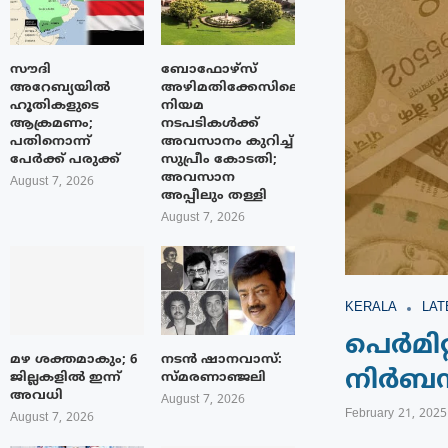
സൗദി
ബോഫോഴ്‌സ്
അറേബ്യയിൽ
അഴിമതിക്കേസിലെ
ഹൂതികളുടെ
നിയമ
ആക്രമണം;
നടപടികൾക്ക്
പതിനൊന്ന്
അവസാനം കുറിച്ച്
പേർക്ക് പരുക്ക്
സുപ്രീം കോടതി;
അവസാന
August 7, 2026
അപ്പീലും തള്ളി
August 7, 2026
KERALA
LAT
പെർമിറ
മഴ ശക്തമാകും; 6
നടൻ ഷാനവാസ്:
നിർബന
ജില്ലകളിൽ ഇന്ന്
സ്മരണാഞ്ജലി
അവധി
August 7, 2026
February 21, 2025
August 7, 2026