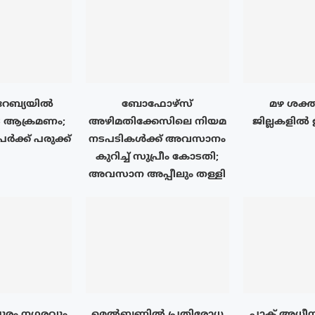
േബ്യയിൽ
ബോഫോഴ്‌സ്
മഴ ശക്ത
 ആക്രമണം;
അഴിമതിക്കേസിലെ നിയമ
ജില്ലകളിൽ
ർക്ക് പരുക്ക്
നടപടികൾക്ക് അവസാനം
കുറിച്ച് സുപ്രീം കോടതി;
അവസാന അപ്പീലും തള്ളി
ുരം നഗരവും
മെൽബണിൽ പ്രതിരോധ
പാക് അധീന