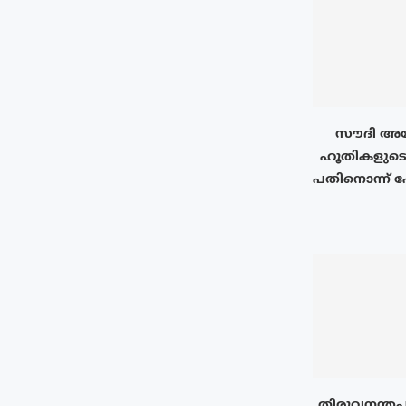
സൗദി അറ
ഹൂതികളുടെ
പതിനൊന്ന് പേ
തിരുവനന്തപ