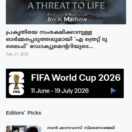
പ്രകൃതിയെ സംരക്ഷിക്കാനുള്ള
ഓർമ്മപ്പെടുത്തലുമായി ‘എ ത്രെറ്റ് ടു
ലൈഫ്’ ഡോക്യുമെന്ററിയുടെ...
July 21, 2026
Editors’ Picks
നടൻ ഷാനവാസ്: സ്മരണാഞ്ജലി