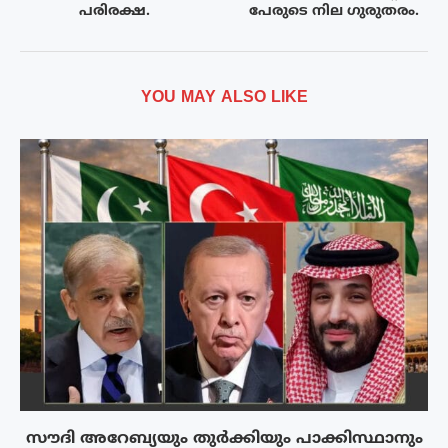
പരിരക്ഷ.
പേരുടെ നില ഗുരുതരം.
YOU MAY ALSO LIKE
സൗദി അറേബ്യയും തുർക്കിയും പാക്കിസ്ഥാനും