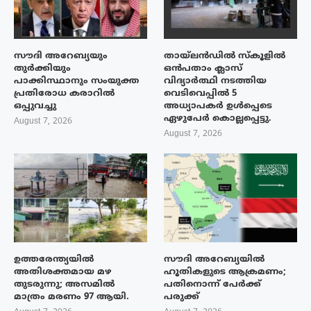
സൗദി അറേബ്യയും
തായ്‌ലൻഡിൽ സ്കൂളിൽ
തുർക്കിയും
ഒൻപതാം ക്ലാസ്
പാക്കിസ്ഥാനും സംയുക്ത
വിദ്യാർത്ഥി നടത്തിയ
പ്രതിരോധ കരാറിൽ
വെടിവെപ്പിൽ 5
ഒപ്പുവച്ചു
അധ്യാപകർ ഉൾപ്പെടെ
ഏഴുപേർ കൊല്ലപ്പെട്ടു.
August 7, 2026
August 7, 2026
ഉത്തരേന്ത്യയിൽ
സൗദി അറേബ്യയിൽ
അതിശക്തമായ മഴ
ഹൂതികളുടെ ആക്രമണം;
തുടരുന്നു; അസമിൽ
പതിനൊന്ന് പേർക്ക്
മാത്രം മരണം 97 ആയി.
പരുക്ക്