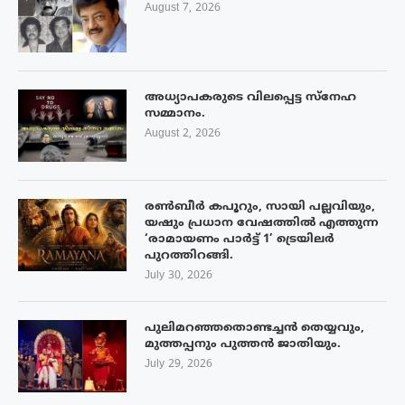
August 7, 2026
അധ്യാപകരുടെ വിലപ്പെട്ട സ്നേഹ
സമ്മാനം.
August 2, 2026
രൺബീർ കപൂറും, സായി പല്ലവിയും,
യഷും പ്രധാന വേഷത്തിൽ എത്തുന്ന
‘രാമായണം പാർട്ട് 1’ ട്രെയിലർ
പുറത്തിറങ്ങി.
July 30, 2026
പുലിമറഞ്ഞതൊണ്ടച്ചൻ തെയ്യവും,
മുത്തപ്പനും പുത്തൻ ജാതിയും.
July 29, 2026