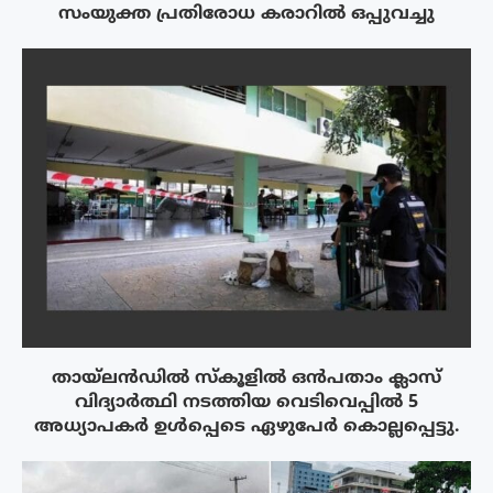
സംയുക്ത പ്രതിരോധ കരാറിൽ ഒപ്പുവച്ചു
തായ്‌ലൻഡിൽ സ്കൂളിൽ ഒൻപതാം ക്ലാസ്
വിദ്യാർത്ഥി നടത്തിയ വെടിവെപ്പിൽ 5
അധ്യാപകർ ഉൾപ്പെടെ ഏഴുപേർ കൊല്ലപ്പെട്ടു.