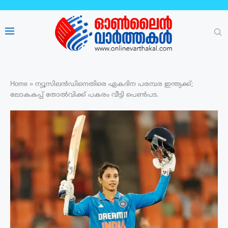
Home
»
ന്യൂസിലന്‍ഡിനെതിരെ ഏകദിന പരമ്പര ഇന്ത്യക്ക്;
ലോകകപ്പ് തോൽവിക്ക് പകരം വീട്ടി പെൺപട.