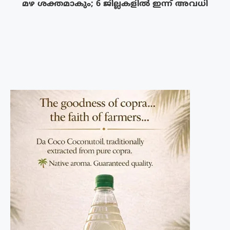
മഴ ശക്തമാകും; 6 ജില്ലകളിൽ ഇന്ന് അവധി