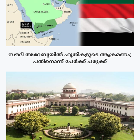
സൗദി അറേബ്യയിൽ ഹൂതികളുടെ ആക്രമണം;
പതിനൊന്ന് പേർക്ക് പരുക്ക്