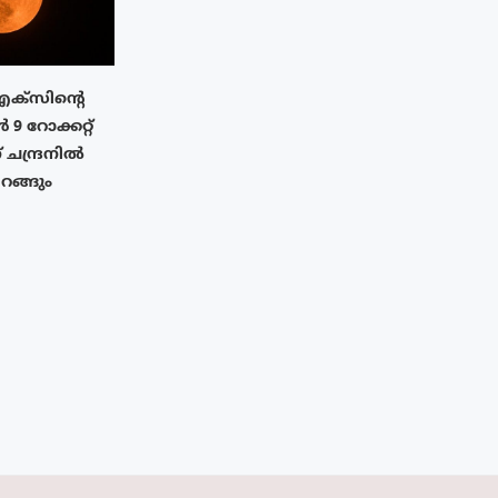
എക്‌സിൻ്റെ
 റോക്കറ്റ്
് ചന്ദ്രനിൽ
ിറങ്ങും