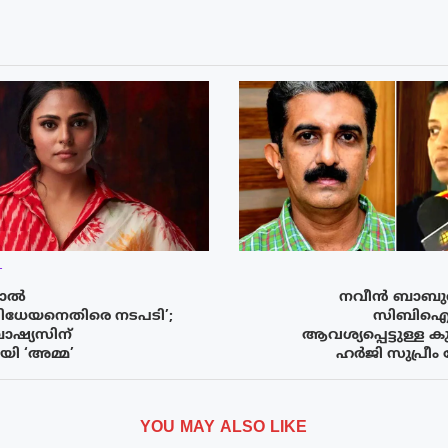
T
ാല്‍
നവീൻ ബാബുവ
േയനെതിരെ നടപടി’;
സിബിഐ
ഷ്യസിന്
ആവശ്യപ്പെട്ടുള്ള ക
യി ‘അമ്മ’
ഹർജി സുപ്രീം
YOU MAY ALSO LIKE