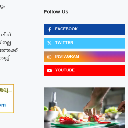
ലും
Follow Us
FACEBOOK
ലീഗ്
നല്ല
TWITTER
്തേക്ക്
INSTAGRAM
ുട്ടി
YOUTUBE