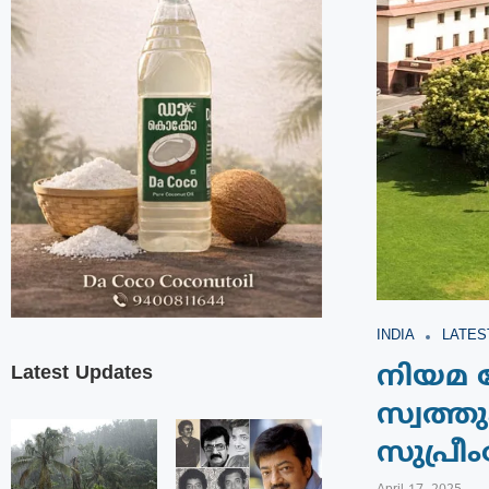
INDIA
LATES
Latest Updates
നിയമ ഭ
സ്വത്
സുപ്ര