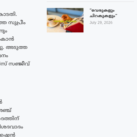
“വേരുകളും
കോടതി.
ചിറകുകളും”
്ഞ സുപ്രീം
July 29, 2026
നും
നൽകാൻ
ചു. അടുത്ത
മനം
ിസ് സഞ്ജീവ്
‍
അഞ്ച്
ദത്തിന്
ിശദവാദം
്കേഷൻ