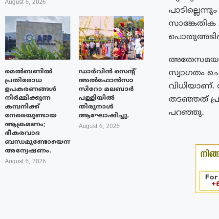
August 6, 2026
പാടില്ലെന്ന
സാങ്കേതിക 
പൊതുഅഭിഭാ
അതേസമയം, സ
മെൽബണിൽ
ഡാർവിൻ സെന്റ്
സ്വാഗതം ചെ
പ്രതിരോധ
അൽഫോൻസാ
വിധിയാണ്. 
ഉപകരണങ്ങൾ
സിറോ മലബാർ
നിർമ്മിക്കുന്ന
പള്ളിയിൽ
തടഞ്ഞത് പ്ര
കമ്പനിക്ക്
തിരുനാൾ
പറഞ്ഞു.
നേരെയുണ്ടായ
ആഘോഷിച്ചു.
ആക്രമണം;
August 6, 2026
ഭീകരവാദ
ബന്ധമുണ്ടോയെന്ന്
അന്വേഷണം.
August 6, 2026