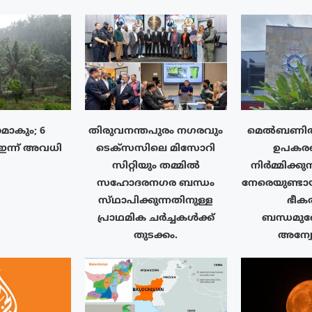
മാകും; 6
തിരുവനന്തപുരം നഗരവും
മെൽബണിൽ
ഇന്ന് അവധി
ടെക്‌സസിലെ മിസോറി
ഉപകര
സിറ്റിയും തമ്മിൽ
നിർമ്മിക്കുന
സഹോദരനഗര ബന്ധം
നേരെയുണ്ട
സ്‌ഥാപിക്കുന്നതിനുള്ള
ഭീക
പ്രാഥമിക ചർച്ചകൾക്ക്
ബന്ധമുണ
തുടക്കം.
അന്വ