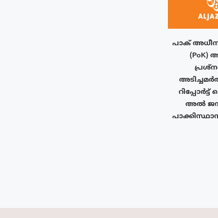
പാക് അധീന
(PoK) ആ
പ്രശ്ന
അടിച്ചമർ
റിപ്പോർട്ട
അൽ ജസീറ
പാക്കിസ്ഥാന