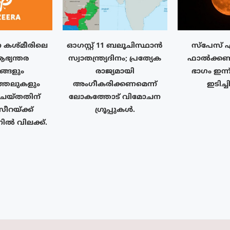
 കശ്മീരിലെ
ഓഗസ്റ്റ് 11 ബലൂചിസ്ഥാൻ
സ്‌പേസ് 
ഭ്യന്തര
സ്വാതന്ത്ര്യദിനം; പ്രത്യേക
ഫാൽക്കൺ 9
ങ്ങളും
രാജ്യമായി
ഭാഗം ഇന്ന
ത്തലുകളും
അംഗീകരിക്കണമെന്ന്
ഇടിച്ച
് ചെയ്തതിന്
ലോകത്തോട് വിമോചന
യ്‌ക്ക്
ഗ്രൂപ്പുകൾ.
ിൽ വിലക്ക്.