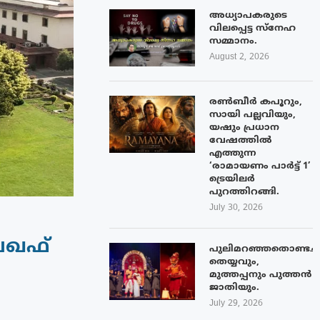
അധ്യാപകരുടെ
വിലപ്പെട്ട സ്നേഹ
സമ്മാനം.
August 2, 2026
രൺബീർ കപൂറും,
സായി പല്ലവിയും,
യഷും പ്രധാന
വേഷത്തിൽ
എത്തുന്ന
‘രാമായണം പാർട്ട് 1’
ട്രെയിലർ
പുറത്തിറങ്ങി.
July 30, 2026
 വഖഫ്
പുലിമറഞ്ഞതൊണ്ടച്
തെയ്യവും,
മുത്തപ്പനും പുത്തൻ
ജാതിയും.
July 29, 2026