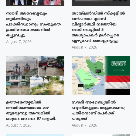
സൗദി അറേബ്യയും
തായ്‌ലൻഡിൽ സ്കൂളിൽ
തുർക്കിയും
ഒൻപതാം ക്ലാസ്
പാക്കിസ്ഥാനും സംയുക്ത
വിദ്യാർത്ഥി നടത്തിയ
പ്രതിരോധ കരാറിൽ
വെടിവെപ്പിൽ 5
ഒപ്പുവച്ചു
അധ്യാപകർ ഉൾപ്പെടെ
ഏഴുപേർ കൊല്ലപ്പെട്ടു.
August 7, 2026
August 7, 2026
ഉത്തരേന്ത്യയിൽ
സൗദി അറേബ്യയിൽ
അതിശക്തമായ മഴ
ഹൂതികളുടെ ആക്രമണം;
തുടരുന്നു; അസമിൽ
പതിനൊന്ന് പേർക്ക്
മാത്രം മരണം 97 ആയി.
പരുക്ക്
August 7, 2026
August 7, 2026