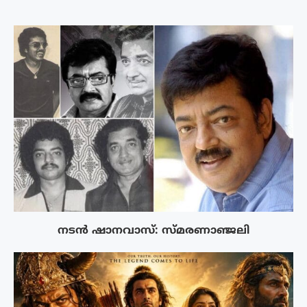
നടൻ ഷാനവാസ്: സ്മരണാഞ്ജലി