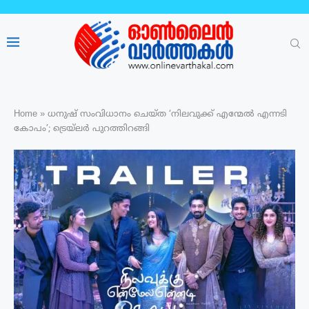
Home
»
ധനുഷ് സംവിധാനം ചെയ്ത ‘നിലവുക്ക് എന്മേൽ എന്നടി
കോപം’; ട്രെയ്ലർ പുറത്തിറങ്ങി