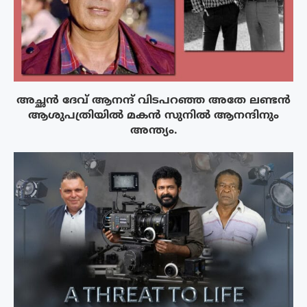
അച്ഛൻ ദേവ് ആനന്ദ് വിടപറഞ്ഞ അതേ ലണ്ടൻ
ആശുപത്രിയിൽ മകൻ സുനിൽ ആനന്ദിനും
അന്ത്യം.