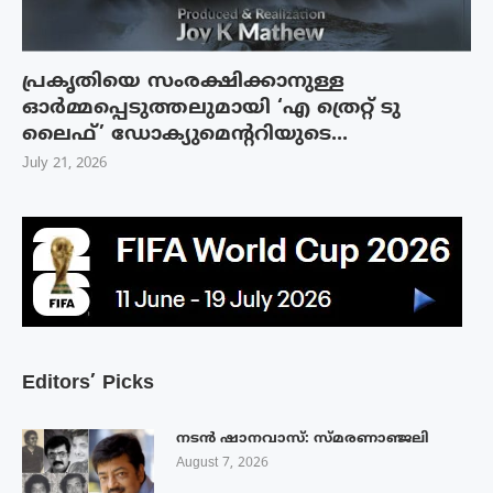
പ്രകൃതിയെ സംരക്ഷിക്കാനുള്ള
ഓർമ്മപ്പെടുത്തലുമായി ‘എ ത്രെറ്റ് ടു
ലൈഫ്’ ഡോക്യുമെന്ററിയുടെ...
July 21, 2026
Editors’ Picks
നടൻ ഷാനവാസ്: സ്മരണാഞ്ജലി
August 7, 2026