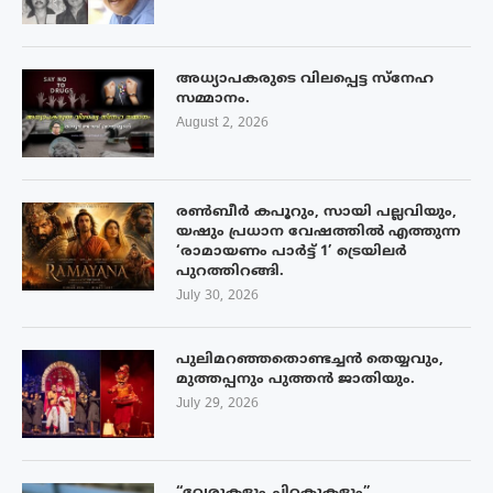
അധ്യാപകരുടെ വിലപ്പെട്ട സ്നേഹ
സമ്മാനം.
August 2, 2026
രൺബീർ കപൂറും, സായി പല്ലവിയും,
യഷും പ്രധാന വേഷത്തിൽ എത്തുന്ന
‘രാമായണം പാർട്ട് 1’ ട്രെയിലർ
പുറത്തിറങ്ങി.
July 30, 2026
പുലിമറഞ്ഞതൊണ്ടച്ചൻ തെയ്യവും,
മുത്തപ്പനും പുത്തൻ ജാതിയും.
July 29, 2026