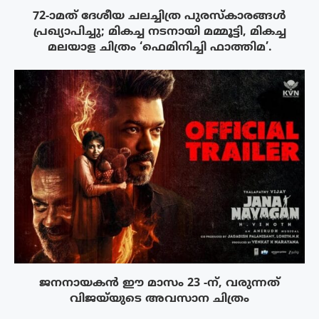
72-ാമത് ദേശീയ ചലച്ചിത്ര പുരസ്‌കാരങ്ങള്‍
പ്രഖ്യാപിച്ചു; മികച്ച നടനായി മമ്മൂട്ടി, മികച്ച
മലയാള ചിത്രം ‘ഫെമിനിച്ചി ഫാത്തിമ’.
ജനനായകൻ ഈ മാസം 23 -ന്, വരുന്നത്
വിജയ്‌യുടെ അവസാന ചിത്രം