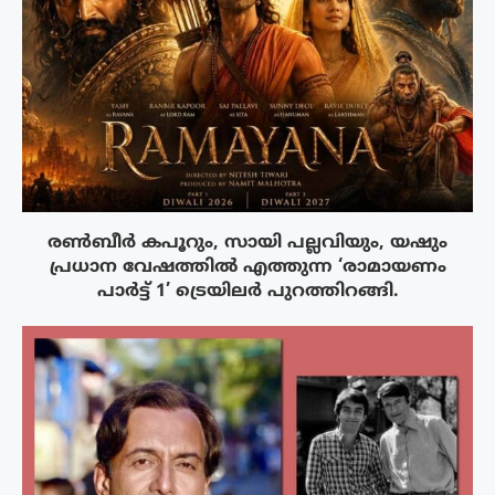
രൺബീർ കപൂറും, സായി പല്ലവിയും, യഷും
പ്രധാന വേഷത്തിൽ എത്തുന്ന ‘രാമായണം
പാർട്ട് 1’ ട്രെയിലർ പുറത്തിറങ്ങി.