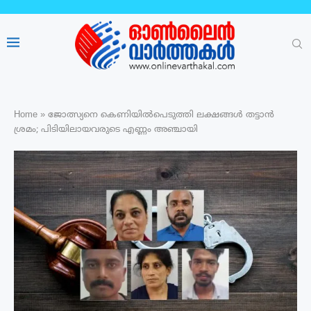
Home
»
ജോത്സ്യനെ കെണിയിൽപെടുത്തി ലക്ഷങ്ങൾ തട്ടാൻ
ശ്രമം; പിടിയിലായവരുടെ എണ്ണം അഞ്ചായി