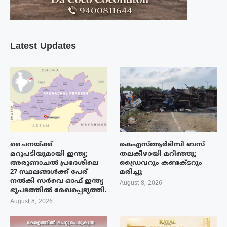
Latest Updates
ചൈനയ്ക്ക്
കെഎസ്ആർടിസി ബസ്
മറുപടിയുമായി ഇന്ത്യ;
തലകീഴായി മറിഞ്ഞു;
അരുണാചൽ പ്രദേശിലെ
ഡ്രൈവറും കണ്ടക്ടറും
27 സ്ഥലങ്ങൾക്ക് പേര്
മരിച്ചു
നൽകി സർവെ ഓഫ് ഇന്ത്യ
August 8, 2026
ഭൂപടത്തിൽ രേഖപ്പെടുത്തി.
August 8, 2026