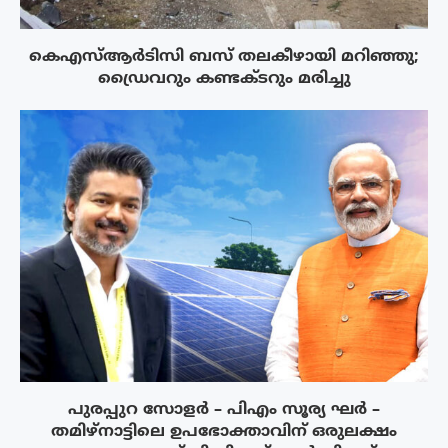
കെഎസ്ആർടിസി ബസ് തലകീഴായി മറിഞ്ഞു;
ഡ്രൈവറും കണ്ടക്ടറും മരിച്ചു
പുരപ്പുറ സോളർ – പിഎം സൂര്യ ഘർ –
തമിഴ്നാട്ടിലെ ഉപഭോക്താവിന് ഒരുലക്ഷം