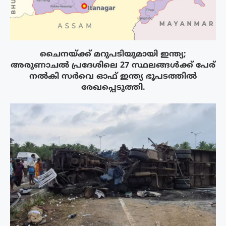
ചൈനയ്ക്ക് മറുപടിയുമായി ഇന്ത്യ;
അരുണാചൽ പ്രദേശിലെ 27 സ്ഥലങ്ങൾക്ക് പേര്
നൽകി സർവെ ഓഫ് ഇന്ത്യ ഭൂപടത്തിൽ
രേഖപ്പെടുത്തി.