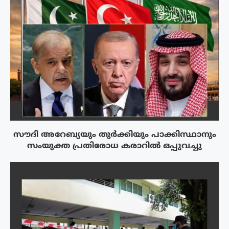
സൗദി അറേബ്യയും തുർക്കിയും പാക്കിസ്ഥാനും
സംയുക്ത പ്രതിരോധ കരാറിൽ ഒപ്പുവച്ചു