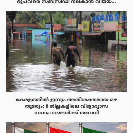
രൂപവരെ സബ്സിഡി നല്കാൻ വിജയ്...
കേരളത്തിൽ ഇന്നും അതിശക്തമായ മഴ
തുടരും; 8 ജില്ലകളിലെ വിദ്യാഭ്യാസ
സ്ഥാപനങ്ങൾക്ക് അവധി