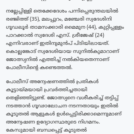
നല്ലേപ്പിള്ളി തെക്കേദേശം പന്നിപ്പെരുന്തലയിൽ
രഞ്ജിത്ത് (35), മലപ്പുറം, മഞ്ചേരി സ്വദേശിനി
ഗൂഡലൂർ താമസക്കാരി മൈമുന (44), കുറ്റിപ്പള്ളം
പാറക്കാൽ സ്വദേശി എസ്. ശ്രീജേഷ് (24)
എന്നിവരാണ് ഇതിനുമുന്‍പ് പിടിയിലായത്.
കൊല്ലങ്കോട് സ്വദേശിയായ സുനിൽകുമാറാണ്
ജോത്സ്യനിൽ എത്തിച്ച് നൽകിയതെന്നാണ്
പോലീസിന്റെ കണ്ടെത്തൽ.
പോലീസ് അന്വേഷണത്തിൽ പ്രതികൾ
കൂട്ടായ്മയായി പ്രവർത്തിച്ചതായി
തെളിഞ്ഞിട്ടുണ്ട്. ജോത്സ്യനെ വശീകരിച്ച് തട്ടിപ്പ്
നടത്താൻ ഗൂഢാലോചന നടന്നതായും ഇതിൽ
കൂടുതൽ ആളുകൾ ഉൾപ്പെട്ടിരിക്കാമെന്നുമാണ്
അന്വേഷണ ഉദ്യോഗസ്ഥരുടെ നിഗമനം.
കേസുമായി ബന്ധപ്പെട്ട് കൂടുതൽ