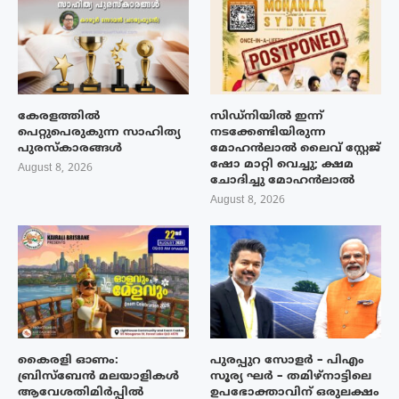
കേരളത്തിൽ
സിഡ്നിയിൽ ഇന്ന്
പെറ്റുപെരുകുന്ന സാഹിത്യ
നടക്കേണ്ടിയിരുന്ന
പുരസ്‌കാരങ്ങൾ
മോഹൻലാൽ ലൈവ് സ്റ്റേജ്
ഷോ മാറ്റി വെച്ചു; ക്ഷമ
August 8, 2026
ചോദിച്ചു മോഹൻലാൽ
August 8, 2026
കൈരളി ഓണം:
പുരപ്പുറ സോളർ – പിഎം
ബ്രിസ്ബേൻ മലയാളികൾ
സൂര്യ ഘർ – തമിഴ്നാട്ടിലെ
ആവേശതിമിർപ്പിൽ
ഉപഭോക്താവിന് ഒരുലക്ഷം