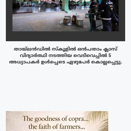
തായ്‌ലൻഡിൽ സ്കൂളിൽ ഒൻപതാം ക്ലാസ്
വിദ്യാർത്ഥി നടത്തിയ വെടിവെപ്പിൽ 5
അധ്യാപകർ ഉൾപ്പെടെ ഏഴുപേർ കൊല്ലപ്പെട്ടു.