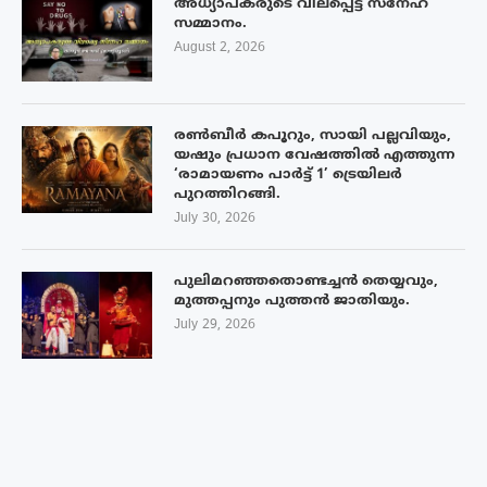
അധ്യാപകരുടെ വിലപ്പെട്ട സ്നേഹ
സമ്മാനം.
August 2, 2026
രൺബീർ കപൂറും, സായി പല്ലവിയും,
യഷും പ്രധാന വേഷത്തിൽ എത്തുന്ന
‘രാമായണം പാർട്ട് 1’ ട്രെയിലർ
പുറത്തിറങ്ങി.
July 30, 2026
പുലിമറഞ്ഞതൊണ്ടച്ചൻ തെയ്യവും,
മുത്തപ്പനും പുത്തൻ ജാതിയും.
July 29, 2026