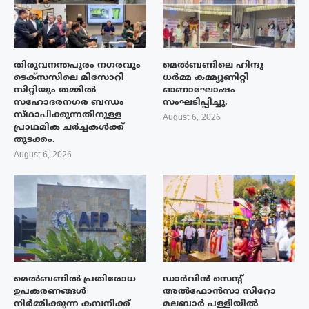
തിരുവനന്തപുരം നഗരവും
മെൽബണിലെ ഹിന്ദു
ടെക്‌സസിലെ മിസോറി
ധർമ്മ കമ്മ്യൂണിറ്റി
സിറ്റിയും തമ്മിൽ
ഓണാഘോഷം
സഹോദരനഗര ബന്ധം
സംഘടിപ്പിച്ചു.
സ്‌ഥാപിക്കുന്നതിനുള്ള
August 6, 2026
പ്രാഥമിക ചർച്ചകൾക്ക്
തുടക്കം.
August 6, 2026
മെൽബണിൽ പ്രതിരോധ
ഡാർവിൻ സെന്റ്
ഉപകരണങ്ങൾ
അൽഫോൻസാ സിറോ
നിർമ്മിക്കുന്ന കമ്പനിക്ക്
മലബാർ പള്ളിയിൽ