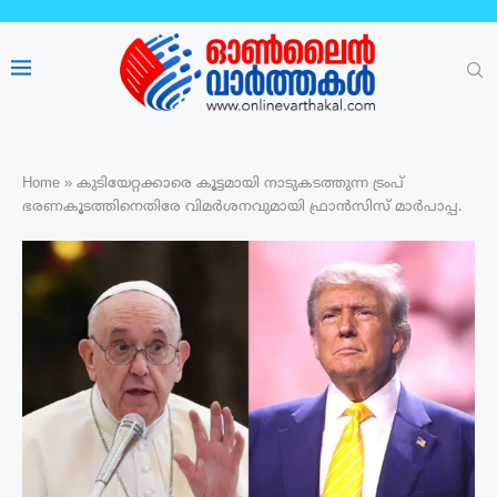
Home
»
കുടിയേറ്റക്കാരെ കൂട്ടമായി നാടുകടത്തുന്ന ട്രംപ്
ഭരണകൂടത്തിനെതിരേ വിമർശനവുമായി ഫ്രാൻസിസ് മാർപാപ്പ.