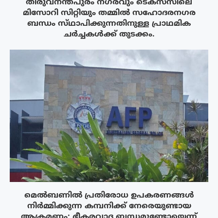
തിരുവനന്തപുരം നഗരവും ടെക്‌സസിലെ
മിസോറി സിറ്റിയും തമ്മിൽ സഹോദരനഗര
ബന്ധം സ്‌ഥാപിക്കുന്നതിനുള്ള പ്രാഥമിക
ചർച്ചകൾക്ക് തുടക്കം.
മെൽബണിൽ പ്രതിരോധ ഉപകരണങ്ങൾ
നിർമ്മിക്കുന്ന കമ്പനിക്ക് നേരെയുണ്ടായ
ആക്രമണം; ഭീകരവാദ ബന്ധമുണ്ടോയെന്ന്