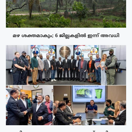
മഴ ശക്തമാകും; 6 ജില്ലകളിൽ ഇന്ന് അവധി