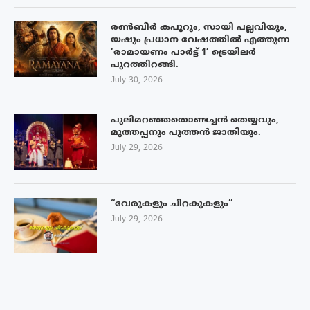
രൺബീർ കപൂറും, സായി പല്ലവിയും,
യഷും പ്രധാന വേഷത്തിൽ എത്തുന്ന
‘രാമായണം പാർട്ട് 1’ ട്രെയിലർ
പുറത്തിറങ്ങി.
July 30, 2026
പുലിമറഞ്ഞതൊണ്ടച്ചൻ തെയ്യവും,
മുത്തപ്പനും പുത്തൻ ജാതിയും.
July 29, 2026
“വേരുകളും ചിറകുകളും”
July 29, 2026