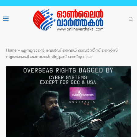
Home
»
എമ്പുരാന്റെ വേൾഡ് വൈഡ് ഓവർസീസ് റൈറ്റ്സ്
സ്വന്തമാക്കി സൈബർസിസ്റ്റംസ് ഓസ്ട്രേലിയ