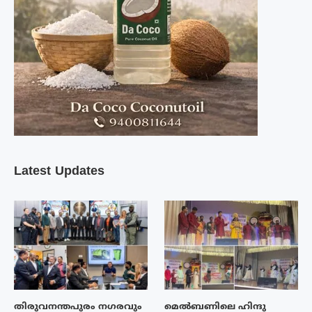
Latest Updates
തിരുവനന്തപുരം നഗരവും
മെൽബണിലെ ഹിന്ദു