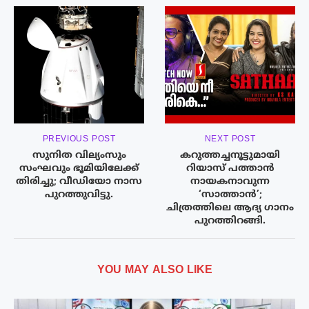
PREVIOUS POST
NEXT POST
സുനിത വില്യംസും
കറുത്തച്ചനൂട്ടുമായി
സംഘവും ഭൂമിയിലേക്ക്
റിയാസ് പത്താൻ
തിരിച്ചു; വീഡിയോ നാസ
നായകനാവുന്ന
പുറത്തുവിട്ടു.
‘സാത്താൻ’;
ചിത്രത്തിലെ ആദ്യ ഗാനം
പുറത്തിറങ്ങി.
YOU MAY ALSO LIKE