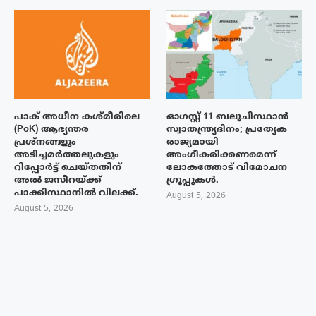
പാക് അധീന കശ്മീരിലെ
ഓഗസ്റ്റ് 11 ബലൂചിസ്ഥാൻ
(PoK) ആഭ്യന്തര
സ്വാതന്ത്ര്യദിനം; പ്രത്യേക
പ്രശ്നങ്ങളും
രാജ്യമായി
അടിച്ചമർത്തലുകളും
അംഗീകരിക്കണമെന്ന്
റിപ്പോർട്ട് ചെയ്തതിന്
ലോകത്തോട് വിമോചന
അൽ ജസീറയ്‌ക്ക്
ഗ്രൂപ്പുകൾ.
പാക്കിസ്ഥാനിൽ വിലക്ക്.
August 5, 2026
August 5, 2026