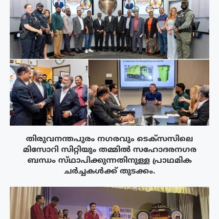
തിരുവനന്തപുരം നഗരവും ടെക്‌സസിലെ
മിസോറി സിറ്റിയും തമ്മിൽ സഹോദരനഗര
ബന്ധം സ്‌ഥാപിക്കുന്നതിനുള്ള പ്രാഥമിക
ചർച്ചകൾക്ക് തുടക്കം.