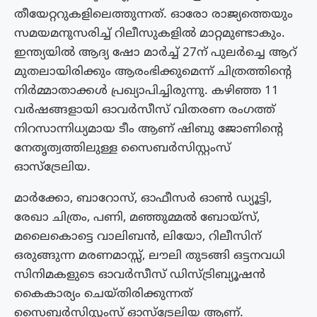
തീയേറ്ററുകളിലെത്തുന്നത്. ഓരോ രാജ്യത്തെയും
സമയമനുസരിച്ച് റിലീസുകളിൽ മാറ്റമുണ്ടാകും.
ഇന്ത്യയിൽ ആദ്യ ഷോ മാർച്ച് 27ന് പുലർച്ചെ ആറ്
മുതലായിരിക്കും ആരംഭിക്കുമെന്ന് ചിത്രത്തിൻ്റെ
നിർമ്മാതാക്കൾ പ്രഖ്യാപിച്ചിരുന്നു. കഴിഞ്ഞ 11
വർഷങ്ങളായി ഓവർസീസ് വിതരണ രംഗത്ത്
നിറസാന്നിധ്യമായ ടീം ആണ് ഷിബു ജോണിൻ്റെ
നേതൃത്വത്തിലുള്ള സൈബർസിസ്റ്റംസ്
ഓസ്ട്രേലിയ.
മാർക്കോ, ബാറോസ്, ഓഫീസർ ഓൺ ഡ്യൂട്ടി,
രേഖാ ചിത്രം, പണി, മഞ്ഞുമ്മൽ ബോയ്സ്,
മലൈകൊട്ടെ വാലിബൻ, ലിയോ, റിലീസിന്
ഒരുങ്ങുന്ന മരണമാസ്സ്, ലൗലി തുടങ്ങി ഒട്ടനവധി
സിനിമകളുടെ ഓവർസീസ് ഡിസ്ട്രിബ്യൂഷൻ
കൈകാര്യം ചെയ്തിരിക്കുന്നത്
സൈബർസിസ്റ്റംസ് ഓസ്ട്രേലിയ ആണ്.