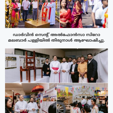
ഡാർവിൻ സെന്റ് അൽഫോൻസാ സിറോ
മലബാർ പള്ളിയിൽ തിരുനാൾ ആഘോഷിച്ചു.