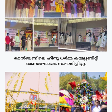
മെൽബണിലെ ഹിന്ദു ധർമ്മ കമ്മ്യൂണിറ്റി
ഓണാഘോഷം സംഘടിപ്പിച്ചു.