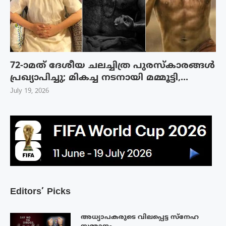
72-ാമത് ദേശീയ ചലച്ചിത്ര പുരസ്‌കാരങ്ങള്‍
പ്രഖ്യാപിച്ചു; മികച്ച നടനായി മമ്മൂട്ടി,...
July 19, 2026
Editors’ Picks
അധ്യാപകരുടെ വിലപ്പെട്ട സ്നേഹ