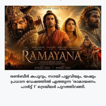
രൺബീർ കപൂറും, സായി പല്ലവിയും, യഷും
പ്രധാന വേഷത്തിൽ എത്തുന്ന ‘രാമായണം
പാർട്ട് 1’ ട്രെയിലർ പുറത്തിറങ്ങി.