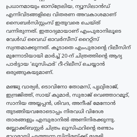
പ്രധാനമായും ഓസ്ട്രേലിയ, ന്യൂസിലാൻഡ്
എന്നിവിടങ്ങളിലെ വിതരണ അവകാശമാണ്
സൈബർസിസ്റ്റംസ് ഇതുവരെ ചെയ്ത്
വന്നിരുന്നത്. ഇതാദ്യമായാണ് എംപുരാനിലൂടെ
വേൾഡ് വൈഡ് ഓവർസീസ് റൈറ്റ്സ്
സ്വന്തമാക്കുന്നത്. കൂടാതെ എംപുരാൻ്റെ റിലീസിന്
മുന്നോടിയായി മാർച്ച് 20-ന് ചിത്രത്തിൻ്റെ ആദ്യ
പാർട്ടായ ‘ലൂസിഫർ’ റീ-റിലീസ് ചെയ്യാൻ
ഒരുങ്ങുകയുമാണ്.
മഞ്ജു വാര്യർ, ടൊവിനോ തോമസ്, പൃഥ്വിരാജ്,
ഇന്ദ്രജിത്ത്, സായ് കുമാർ, സുരാജ് വെഞ്ഞാറമൂട്,
സാനിയ അയ്യപ്പൻ, ശിവദ, അനീഷ് മേനോൻ
തുടങ്ങിയവരോടൊപ്പം നിരവധി വിദേശ
താരങ്ങളും എമ്പുരാനിൽ അണിനിരക്കുന്നു.
ബ്ലോക്ക്ബസ്റ്റർ ചിത്രം ലൂസിഫറിന്റെ രണ്ടാം
ഭാഗമായി എത്തുന്ന സിനിമയ്ക്ക് മുരളി