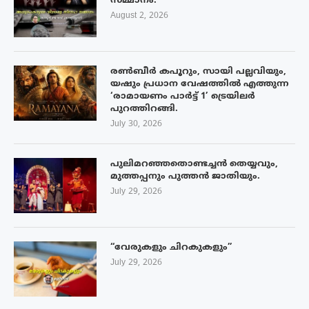
സമ്മാനം.
August 2, 2026
രൺബീർ കപൂറും, സായി പല്ലവിയും,
യഷും പ്രധാന വേഷത്തിൽ എത്തുന്ന
‘രാമായണം പാർട്ട് 1’ ട്രെയിലർ
പുറത്തിറങ്ങി.
July 30, 2026
പുലിമറഞ്ഞതൊണ്ടച്ചൻ തെയ്യവും,
മുത്തപ്പനും പുത്തൻ ജാതിയും.
July 29, 2026
“വേരുകളും ചിറകുകളും”
July 29, 2026