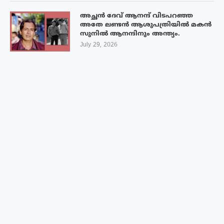
അച്ഛൻ ദേവ് ആനന്ദ് വിടപറഞ്ഞ
അതേ ലണ്ടൻ ആശുപത്രിയിൽ മകൻ
സുനിൽ ആനന്ദിനും അന്ത്യം.
July 29, 2026