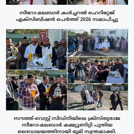
സീറോ-മലബാർ കൾച്ചറൽ ഹെറിറ്റേജ്
എക്സിബിഷൻ പെർത്ത് 2026 സമാപിച്ചു
സൗത്ത്-വെസ്റ്റ് സിഡ്‌നിയിലെ ക്രിസ്‌തുരാജ
സീറോ-മലബാർ കമ്മ്യൂണിറ്റി പുതിയ
ദൈവാലയത്തിനായി ഭൂമി സ്വന്തമാക്കി.