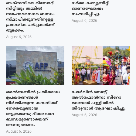
ടെക്‌സസിലെ മിസോറി
ധർമ്മ കമ്മ്യൂണിറ്റി
സിറ്റിയും തമ്മിൽ
ഓണാഘോഷം
സഹോദരനഗര ബന്ധം
സംഘടിപ്പിച്ചു.
സ്‌ഥാപിക്കുന്നതിനുള്ള
August 6, 2026
പ്രാഥമിക ചർച്ചകൾക്ക്
തുടക്കം.
August 6, 2026
മെൽബണിൽ പ്രതിരോധ
ഡാർവിൻ സെന്റ്
ഉപകരണങ്ങൾ
അൽഫോൻസാ സിറോ
നിർമ്മിക്കുന്ന കമ്പനിക്ക്
മലബാർ പള്ളിയിൽ
നേരെയുണ്ടായ
തിരുനാൾ ആഘോഷിച്ചു.
ആക്രമണം; ഭീകരവാദ
August 6, 2026
ബന്ധമുണ്ടോയെന്ന്
അന്വേഷണം.
August 6, 2026