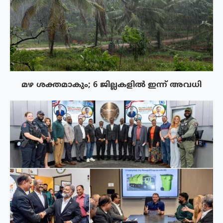
മഴ ശക്തമാകും; 6 ജില്ലകളിൽ ഇന്ന് അവധി