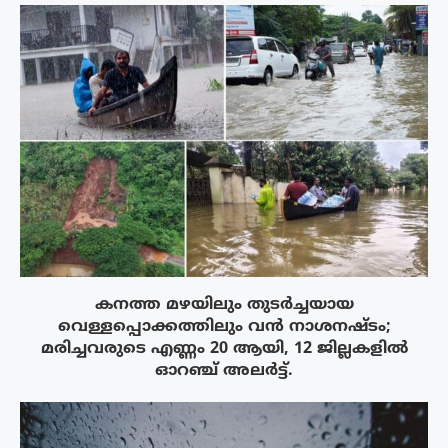
കനത്ത മഴയിലും തുടർച്ചയായ
വെള്ളപ്പൊക്കത്തിലും വൻ നാശനഷ്ടം;
മരിച്ചവരുടെ എണ്ണം 20 ആയി, 12 ജില്ലകളിൽ
ഓറഞ്ച് അലർട്ട്.