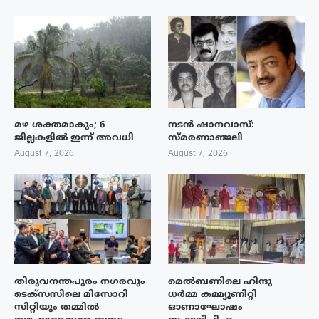
മഴ ശക്തമാകും; 6
നടൻ ഷാനവാസ്:
ജില്ലകളിൽ ഇന്ന് അവധി
സ്മരണാഞ്ജലി
August 7, 2026
August 7, 2026
തിരുവനന്തപുരം നഗരവും
മെൽബണിലെ ഹിന്ദു
ടെക്‌സസിലെ മിസോറി
ധർമ്മ കമ്മ്യൂണിറ്റി
സിറ്റിയും തമ്മിൽ
ഓണാഘോഷം