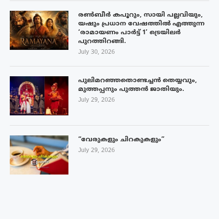
രൺബീർ കപൂറും, സായി പല്ലവിയും,
യഷും പ്രധാന വേഷത്തിൽ എത്തുന്ന
‘രാമായണം പാർട്ട് 1’ ട്രെയിലർ
പുറത്തിറങ്ങി.
July 30, 2026
പുലിമറഞ്ഞതൊണ്ടച്ചൻ തെയ്യവും,
മുത്തപ്പനും പുത്തൻ ജാതിയും.
July 29, 2026
“വേരുകളും ചിറകുകളും”
July 29, 2026