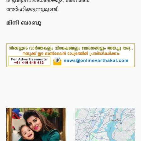
ആശ്വാസമായിരിക്കും. അവരിത്
അർഹിക്കുന്നുമുണ്ട്.
മിനി ബാബു