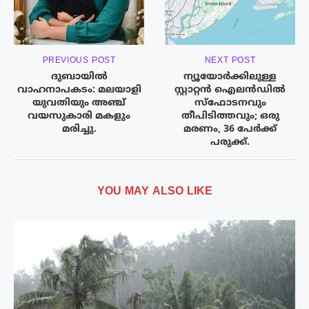
PREVIOUS POST
NEXT POST
ദുബായിൽ
ന്യൂയോർക്കിലുള്ള
വാഹനാപകടം: മലയാളി
സ്റ്റാറ്റൻ ഐലൻഡിൽ
യുവതിയും അഞ്ച്
സ്ഫോടനവും
വയസുകാരി മകളും
തീപിടിത്തവും; ഒരു
മരിച്ചു.
മരണം, 36 പേർക്ക്
പരുക്ക്.
YOU MAY ALSO LIKE