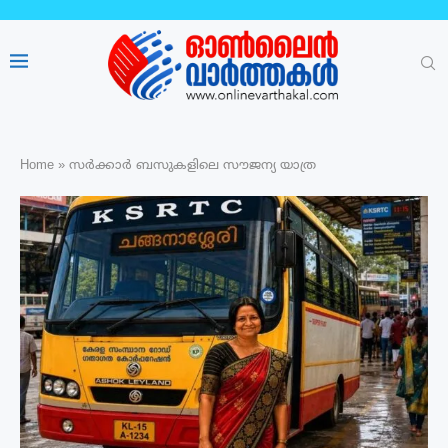
Home
»
സർക്കാർ ബസുകളിലെ സൗജന്യ യാത്ര