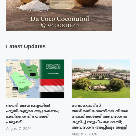
Latest Updates
സൗദി അറേബ്യയിൽ
ബോഫോഴ്‌സ്
ഹൂതികളുടെ ആക്രമണം;
അഴിമതിക്കേസിലെ നിയമ
പതിനൊന്ന് പേർക്ക്
നടപടികൾക്ക് അവസാനം
പരുക്ക്
കുറിച്ച് സുപ്രീം കോടതി;
അവസാന അപ്പീലും തള്ളി
August 7, 2026
August 7, 2026