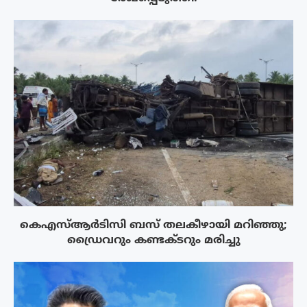
കെഎസ്ആർടിസി ബസ് തലകീഴായി മറിഞ്ഞു;
ഡ്രൈവറും കണ്ടക്ടറും മരിച്ചു