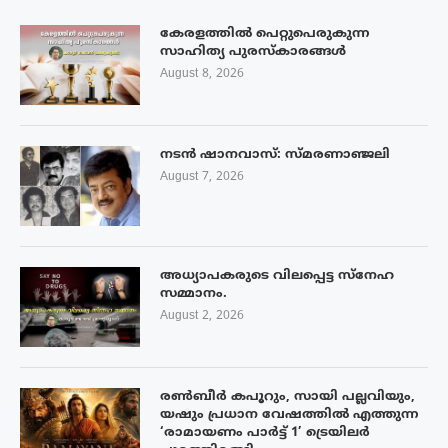
കേരളത്തിൽ പെറ്റുപെരുകുന്ന
സാഹിത്യ പുരസ്‌കാരങ്ങൾ
August 8, 2026
നടൻ ഷാനവാസ്: സ്മരണാഞ്ജലി
August 7, 2026
അധ്യാപകരുടെ വിലപ്പെട്ട സ്നേഹ
സമ്മാനം.
August 2, 2026
രൺബീർ കപൂറും, സായി പല്ലവിയും,
യഷും പ്രധാന വേഷത്തിൽ എത്തുന്ന
‘രാമായണം പാർട്ട് 1’ ട്രെയിലർ