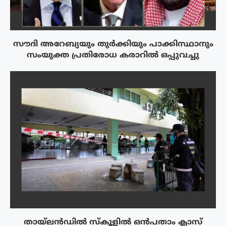
സൗദി അറേബ്യയും തുർക്കിയും പാക്കിസ്ഥാനും
സംയുക്ത പ്രതിരോധ കരാറിൽ ഒപ്പുവച്ചു
തായ്‌ലൻഡിൽ സ്കൂളിൽ ഒൻപതാം ക്ലാസ്