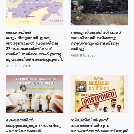
ചൈനയ്ക്ക്
കെഎസ്ആർടിസി ബസ്
മറുപടിയുമായി ഇന്ത്യ;
തലകീഴായി മറിഞ്ഞു;
അരുണാചൽ പ്രദേശിലെ
ഡ്രൈവറും കണ്ടക്ടറും
27 സ്ഥലങ്ങൾക്ക് പേര്
മരിച്ചു
നൽകി സർവെ ഓഫ് ഇന്ത്യ
August 8, 2026
ഭൂപടത്തിൽ രേഖപ്പെടുത്തി.
August 8, 2026
കേരളത്തിൽ
സിഡ്നിയിൽ ഇന്ന്
പെറ്റുപെരുകുന്ന സാഹിത്യ
നടക്കേണ്ടിയിരുന്ന
പുരസ്‌കാരങ്ങൾ
മോഹൻലാൽ ലൈവ് സ്റ്റേജ്