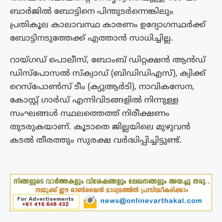
ബാർജിൽ ബോട്ടിനെ പിന്തുടർന്നെങ്കിലും
പ്രതികൂല കാലാവസ്ഥ കാരണം ഉദ്യോ​ഗസ്ഥർക്ക്
ബോട്ടിനടുത്തേക്ക് എത്താൻ സാധിച്ചില്ല.
റായ്ഗഡ് പൊലീസ്, ബോംബ് ഡിറ്റക്ഷൻ ആൻഡ്
ഡിസ്പോസൽ സ്ക്വാഡ് (ബിഡിഡിഎസ്), ക്വിക്ക്
റെസ്‌പോൺസ് ടീം (ക്യുആർടി), നാവികസേന,
കോസ്റ്റ് ഗാർഡ് എന്നിവിടങ്ങളിൽ നിന്നുള്ള
സംഘങ്ങൾ സ്ഥലത്തെത്ത് നിരീക്ഷണം
തുടരുകയാണ്. കൂടാതെ ജില്ലയിലെ മുഴുവൻ
കടൽ തീരത്തും സുരക്ഷ വർദ്ധിപ്പിച്ചിട്ടുണ്ട്.