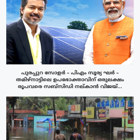
പുരപ്പുറ സോളർ – പിഎം സൂര്യ ഘർ –
തമിഴ്നാട്ടിലെ ഉപഭോക്താവിന് ഒരുലക്ഷം
രൂപവരെ സബ്സിഡി നല്കാൻ വിജയ്...