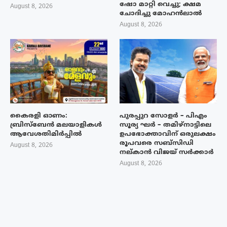
ഷോ മാറ്റി വെച്ചു; ക്ഷമ
August 8, 2026
ചോദിച്ചു മോഹൻലാൽ
August 8, 2026
കൈരളി ഓണം:
പുരപ്പുറ സോളർ – പിഎം
ബ്രിസ്ബേൻ മലയാളികൾ
സൂര്യ ഘർ – തമിഴ്നാട്ടിലെ
ആവേശതിമിർപ്പിൽ
ഉപഭോക്താവിന് ഒരുലക്ഷം
രൂപവരെ സബ്സിഡി
August 8, 2026
നല്കാൻ വിജയ് സർക്കാർ
August 8, 2026