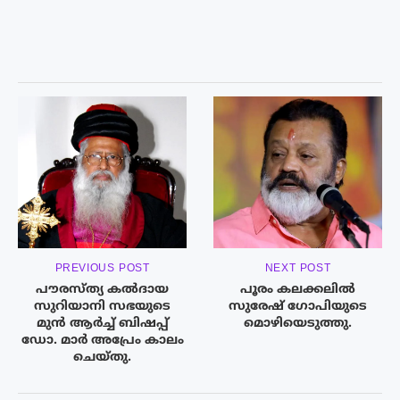
PREVIOUS POST
NEXT POST
പൗരസ്‌ത്യ കൽദായ
പൂരം കലക്കലിൽ
സുറിയാനി സഭയുടെ
സുരേഷ് ഗോപിയുടെ
മുൻ ആർച്ച് ബിഷപ്പ്
മൊഴിയെടുത്തു.
ഡോ. മാർ അപ്രേം കാലം
ചെയ്‌തു.