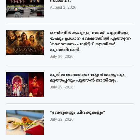
സമ്മാനം.
August 2, 2026
രൺബീർ കപൂറും, സായി പല്ലവിയും,
യഷും പ്രധാന വേഷത്തിൽ എത്തുന്ന
‘രാമായണം പാർട്ട് 1’ ട്രെയിലർ
പുറത്തിറങ്ങി.
July 30, 2026
പുലിമറഞ്ഞതൊണ്ടച്ചൻ തെയ്യവും,
മുത്തപ്പനും പുത്തൻ ജാതിയും.
July 29, 2026
“വേരുകളും ചിറകുകളും”
July 29, 2026