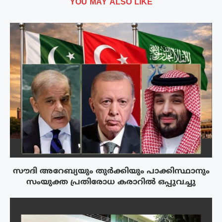
YOU MAY ALSO LIKE
സൗദി അറേബ്യയും തുർക്കിയും പാക്കിസ്ഥാനും
സംയുക്ത പ്രതിരോധ കരാറിൽ ഒപ്പുവച്ചു