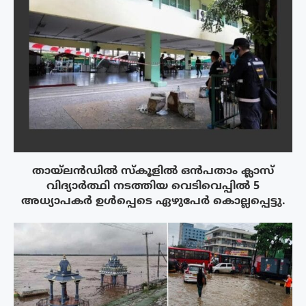
തായ്‌ലൻഡിൽ സ്കൂളിൽ ഒൻപതാം ക്ലാസ്
വിദ്യാർത്ഥി നടത്തിയ വെടിവെപ്പിൽ 5
അധ്യാപകർ ഉൾപ്പെടെ ഏഴുപേർ കൊല്ലപ്പെട്ടു.