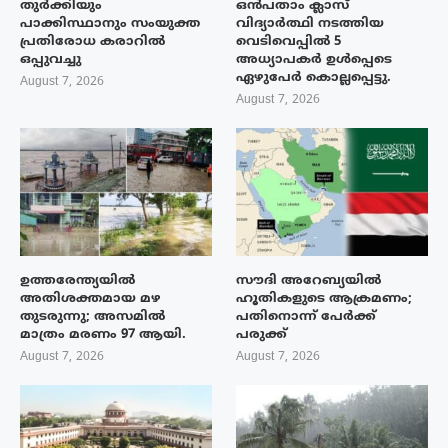
തുർക്കിയും
ഒൻപതാം ക്ലാസ്
പാക്കിസ്ഥാനും സംയുക്ത
വിദ്യാർത്ഥി നടത്തിയ
പ്രതിരോധ കരാറിൽ
വെടിവെപ്പിൽ 5
ഒപ്പുവച്ചു
അധ്യാപകർ ഉൾപ്പെടെ
ഏഴുപേർ കൊല്ലപ്പെട്ടു.
August 7, 2026
August 7, 2026
ഉത്തരേന്ത്യയിൽ
സൗദി അറേബ്യയിൽ
അതിശക്തമായ മഴ
ഹൂതികളുടെ ആക്രമണം;
തുടരുന്നു; അസമിൽ
പതിനൊന്ന് പേർക്ക്
മാത്രം മരണം 97 ആയി.
പരുക്ക്
August 7, 2026
August 7, 2026