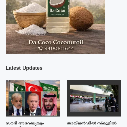
Latest Updates
സൗദി അറേബ്യയും
തായ്‌ലൻഡിൽ സ്കൂളിൽ