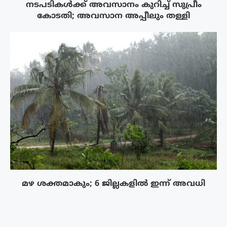
നടപടികൾക്ക് അവസാനം കുറിച്ച് സുപ്രീം
കോടതി; അവസാന അപ്പീലും തള്ളി
മഴ ശക്തമാകും; 6 ജില്ലകളിൽ ഇന്ന് അവധി