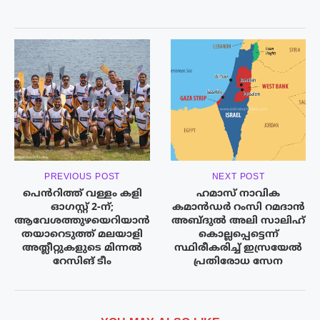
PREVIOUS POST
NEXT POST
പെൻറിത്ത് വള്ളം കളി
ഹമാസ് നാവിക
ഓഗസ്റ്റ് 2-ന്;
കമാൻഡർ റംസി റമദാൻ
ആവേശത്തുഴയെറിയാൻ
അബ്ദുൽ അലി സാലിഹ്
തയാറെടുത്ത് മലയാളി
കൊല്ലപ്പെട്ടെന്ന്
അത്ലീറ്റുകളുടെ മിന്നൽ
സ്ഥിരീകരിച്ച് ഇസ്രയേൽ
റേസിങ് ടീം
പ്രതിരോധ സേന