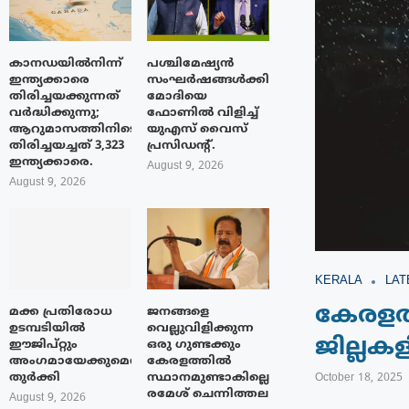
കാനഡയിൽനിന്ന്
പശ്ചിമേഷ്യന്‍
ഇന്ത്യക്കാരെ
സംഘര്‍ഷങ്ങള്‍ക്കിടയിൽ
തിരിച്ചയക്കുന്നത്
മോദിയെ
വർദ്ധിക്കുന്നു;
ഫോണില്‍ വിളിച്ച്
ആറുമാസത്തിനിടെ
യുഎസ് വൈസ്
തിരിച്ചയച്ചത് 3,323
പ്രസിഡന്റ്.
ഇന്ത്യക്കാരെ.
August 9, 2026
August 9, 2026
KERALA
LAT
കേരളത്
മക്ക പ്രതിരോധ
ജനങ്ങളെ
ഉടമ്പടിയിൽ
വെല്ലുവിളിക്കുന്ന
ജില്ലക
ഈജിപ്റ്റും
ഒരു ഗുണ്ടക്കും
അംഗമായേക്കുമെന്ന്
കേരളത്തിൽ
തുർക്കി
സ്ഥാനമുണ്ടാകില്ലെന്ന്
October 18, 2025
രമേശ് ചെന്നിത്തല
August 9, 2026