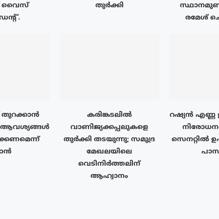
 വൈസ്
തുർക്കി
സ്ഥാനമുണ്ട
ഡന്റ്.
രമേശ് ച
തുറക്കാൻ
കരിങ്കടലിൽ
റഷ്യൻ എണ്ണ 
 ആവശ്യങ്ങൾ
വാണിജ്യക്കപ്പലുകളെ
നിരോധനം
്കണമെന്ന്
തുർക്കി തടയുന്നു; സമുദ്ര
സെനറ്റിൽ
ാൻ
മേഖലയിലെ
പാസ
വെടിനിർത്തലിന്
ആഹ്വാനം