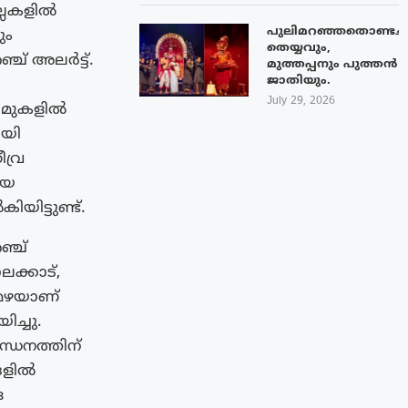
ല്ലകളിൽ
പുലിമറഞ്ഞതൊണ്ടച്
ും
തെയ്യവും,
ഞ്ച് അലർട്ട്.
മുത്തപ്പനും പുത്തൻ
ജാതിയും.
July 29, 2026
് മുകളിൽ
ായി
വ്ര
ിയ
ിട്ടുണ്ട്.
ഞ്ച്
ലക്കാട്,
 മഴയാണ്
ിച്ചു.
ന്ധനത്തിന്
്ങളിൽ
ര