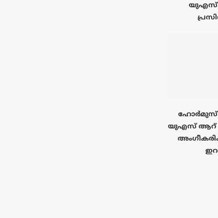
യുഎസ്
പ്രസി
ഹോർമുസ് 
യുഎസ് ആറ്
അംഗീകരിക
ഇറ