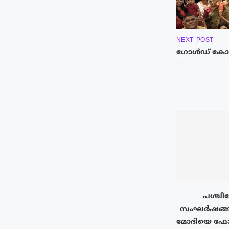
NEXT POST
ഗോൾഡ് കോസ്റ
പശ്ചിമ
സംഘര്‍ഷങ്ങ
മോദിയെ ഫോണി