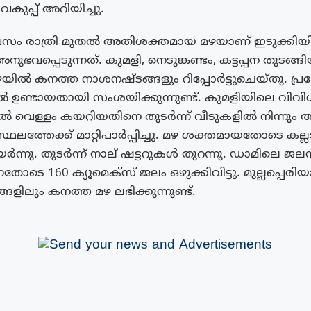
ുപ്പ് അറിയിച്ചു.
വസം രാത്രി മുതൽ അതിശക്തമായ മഴയാണ് ഇടുക്കിയി
ുഭവപ്പെടുന്നത്. കുമളി, നെടുങ്കണ്ടം, കട്ടപ്പന തുടങ്ങി
യിൽ കനത്ത നാശനഷ്ടങ്ങളും റിപ്പോർട്ടുചെയ്തു. പ്ര
ൽ ഉണ്ടായതായി സംശയിക്കുന്നുണ്ട്. കുമളിയിലെ വിവി
ിൽ വെള്ളം കയറിയതിനെ തുടർന്ന് വീടുകളിൽ നിന്നു
ഥലത്തേക്ക് മാറ്റിപാർപ്പിച്ചു. മഴ ശക്തമായതോടെ കല്
യർന്നു. തുടർന്ന് നാല് ഷട്ടറുകൾ തുറന്നു. ഡാമിലെ ജലനി
നതോടെ 160 ക്യൂമെക്സ് ജലം ഒഴുക്കിവിട്ടു. മുല്ലപ്പെരിയ
്ങളിലും കനത്ത മഴ ലഭിക്കുന്നുണ്ട്.