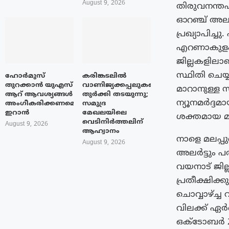
August 9, 2026
തിരുവനന്തപ
ഓറഞ്ച് അലർട്
പ്രഖ്യാപിച്ച
എറണാകുളം, 
ജില്ലകളിലാ
സ്ഥിതി ചെയ്
ഹോർമുസ്
കരിങ്കടലിൽ
തുറക്കാൻ യുഎസ്
വാണിജ്യക്കപ്പലുകളെ
മാറാനുള്ള സ
ആറ് ആവശ്യങ്ങൾ
തുർക്കി തടയുന്നു;
ന്യൂനമർദ്ദ
അംഗീകരിക്കണമെന്ന്
സമുദ്ര
ഇറാൻ
മേഖലയിലെ
ശക്തമായ മഴ
വെടിനിർത്തലിന്
August 9, 2026
ആഹ്വാനം
നാളെ മലപ്പ
August 9, 2026
അലർട്ടും പത
വയനാട് ജില
പ്രതീക്ഷിക്ക
ചൊവ്വാഴ്ച്ച
വിലക്ക് ഏർപ
ഒക്ടോബർ 21