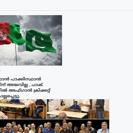
T
ഥാൻ പാക്കിസ്ഥാൻ
് അയവില്ല , പാക്
 അഫ്‌ഗാൻ ക്രിക്കറ്റ്
പ്പെട്ടു.