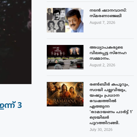
നടൻ ഷാനവാസ്:
സ്മരണാഞ്ജലി
August 7, 2026
അധ്യാപകരുടെ
വിലപ്പെട്ട സ്നേഹ
സമ്മാനം.
August 2, 2026
രൺബീർ കപൂറും,
സായി പല്ലവിയും,
യഷും പ്രധാന
വേഷത്തിൽ
്ന് 3
എത്തുന്ന
‘രാമായണം പാർട്ട് 1’
ട്രെയിലർ
പുറത്തിറങ്ങി.
July 30, 2026