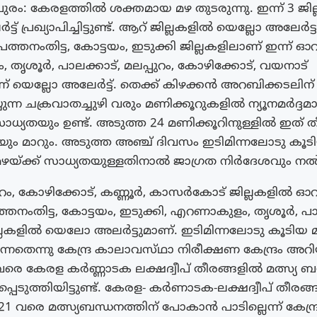
ുരം: കേരളത്തിൽ ശക്തമായ മഴ തുടരുന്നു. ഇന്ന് 3 ജി
ട് പ്രഖ്യാപിച്ചിട്ടുണ്ട്. ആറ് ജില്ലകളിൽ യെല്ലോ അലേർട്ട
ു. പത്തനംതിട്ട, കോട്ടയം, ഇടുക്കി ജില്ലകളിലാണ് ഇന്ന് ഓറ
തൃശൂർ, പാലക്കാട്, മലപ്പുറം, കോഴിക്കോട്, വയനാട്
ണ് യെല്ലോ അലേർട്ട്. തെക്ക് കിഴക്കൻ അറബിക്കടലിന
യുന്ന ചക്രവാതച്ചുഴി വരും മണിക്കൂറുകളിൽ ന്യൂനമർദ്ദമ
ാധ്യതയും ഉണ്ട്. അടുത്ത 24 മണിക്കൂറിനുള്ളിൽ ഇത് തീ
മായും മാറും. അടുത്ത അഞ്ച് ദിവസം ഇടിമിന്നലോടു കൂട
യ്ക്ക് സാധ്യതയുള്ളതിനാൽ ജാഗ്രത നിർദേശവും നൽകിയ
ുറം, കോഴിക്കോട്, കണ്ണൂർ, കാസർകോട് ജില്ലകളിൽ ഓറ
്തനംതിട്ട, കോട്ടയം, ഇടുക്കി, എറണാകുളം, തൃശൂർ, പാ
്ലകളിൽ യെലോ അലർട്ടുമാണ്. ഇടിമിന്നലോടു കൂടിയ
ുന്നതെന്നു കേന്ദ്ര കാലാവസ്‌ഥാ നിരീക്ഷണ കേന്ദ്രം അറിയ
 വരെ കേരള കർണ്ണാടക ലക്ഷദ്വീപ് തീരങ്ങളിൽ മത്സ്യ ബ
്പെടുത്തിയിട്ടുണ്ട്. കേരള- കർണാടക-ലക്ഷദ്വീപ് തീരങ
 വരെ മത്സ്യബന്ധനത്തിന് പോകാൻ പാടില്ലെന്ന് കേന്ദ്