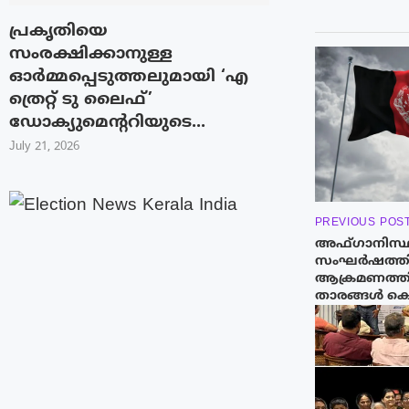
പ്രകൃതിയെ
സംരക്ഷിക്കാനുള്ള
ഓർമ്മപ്പെടുത്തലുമായി ‘എ
ത്രെറ്റ് ടു ലൈഫ്’
ഡോക്യുമെന്ററിയുടെ...
July 21, 2026
PREVIOUS POS
അഫ്‌ഗാനിസ്
സംഘർഷത്തിന
ആക്രമണത്തിൽ
താരങ്ങൾ കൊല്ല