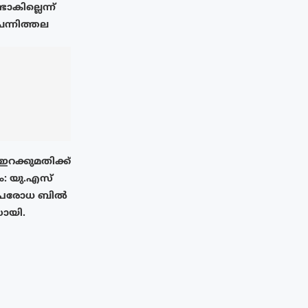
ാകില്ലെന്ന്
െന്നിത്തല
ഇറക്കുമതിക്ക്
: യു.എസ്
 ഉപരോധ ബിൽ
ായി.