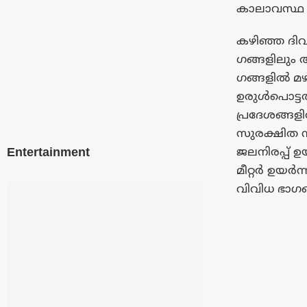
കാലാവസ്ഥ വക
കഴിഞ്ഞ ദി
ഗങ്ങളിലും അന
ഗങ്ങളിൽ മഴ
ഉരുൾപൊട്ട
പ്രദേശങ്ങള
സുരക്ഷിത സ്
Entertainment
ജലനിരപ്പ് ഉ
മീറ്റർ ഉയർന്
വിവിധ ഭാ​ഗങ