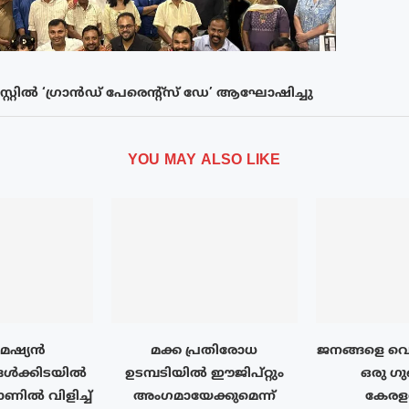
്റിൽ ‘ഗ്രാൻഡ് പേരെന്റ്സ് ഡേ’ ആഘോഷിച്ചു
YOU MAY ALSO LIKE
േഷ്യന്‍
മക്ക പ്രതിരോധ
ജനങ്ങളെ വെല്
ള്‍ക്കിടയിൽ
ഉടമ്പടിയിൽ ഈജിപ്റ്റും
ഒരു ഗു
ല്‍ വിളിച്ച്
അംഗമായേക്കുമെന്ന്
കേരള