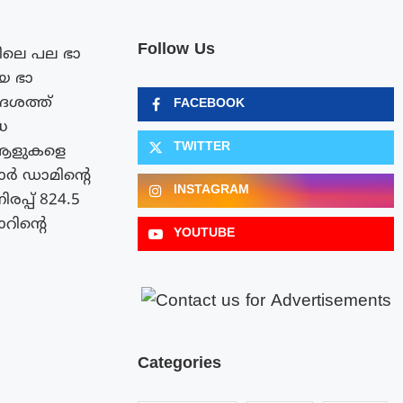
Follow Us
ലെ പല ഭാ​
യ ഭാ​
ദേശത്ത്
FACEBOOK
ധ
TWITTER
ം ആളുകളെ
ലാർ ഡാമിന്റെ
INSTAGRAM
രപ്പ് 824.5
ാറിന്റെ
YOUTUBE
Categories