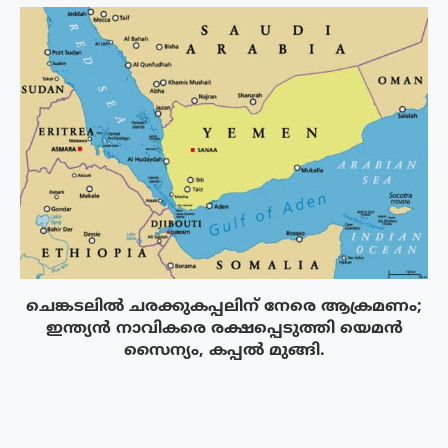
ചെങ്കടലിൽ ചരക്കുകപ്പലിന് നേരെ ആക്രമണം;
ഇന്ത്യൻ നാവികരെ രക്ഷപ്പെടുത്തി യെമൻ
സൈന്യം, കപ്പൽ മുങ്ങി.