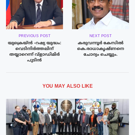
PREVIOUS POST
NEXT POST
യുക്രെയ്ൻ -റഷ്യ യുദ്ധം:
കരുവന്നൂർ കേസിൽ
വെടിനിർത്തലിന്
കെ.രാധാകൃഷ്ണനെ
തയ്യാറെന്ന് വ്ളാഡിമിർ
ചോദ്യം ചെയ്യും.
പുടിൻ
YOU MAY ALSO LIKE