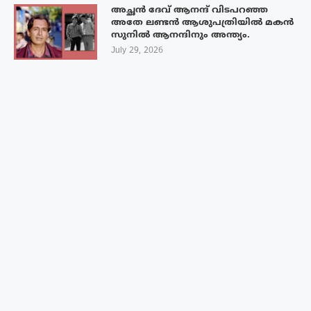
അച്ഛൻ ദേവ് ആനന്ദ് വിടപറഞ്ഞ
അതേ ലണ്ടൻ ആശുപത്രിയിൽ മകൻ
സുനിൽ ആനന്ദിനും അന്ത്യം.
July 29, 2026