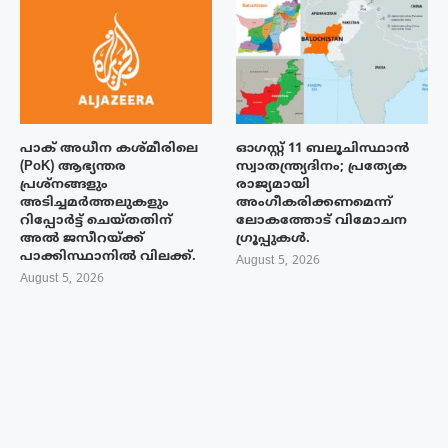
പാക് അധീന കശ്മീരിലെ
ഓഗസ്റ്റ് 11 ബലൂചിസ്ഥാൻ
(PoK) ആഭ്യന്തര
സ്വാതന്ത്ര്യദിനം; പ്രത്യേക
പ്രശ്നങ്ങളും
രാജ്യമായി
അടിച്ചമർത്തലുകളും
അംഗീകരിക്കണമെന്ന്
റിപ്പോർട്ട് ചെയ്തതിന്
ലോകത്തോട് വിമോചന
അൽ ജസീറയ്‌ക്ക്
ഗ്രൂപ്പുകൾ.
പാക്കിസ്ഥാനിൽ വിലക്ക്.
August 5, 2026
August 5, 2026