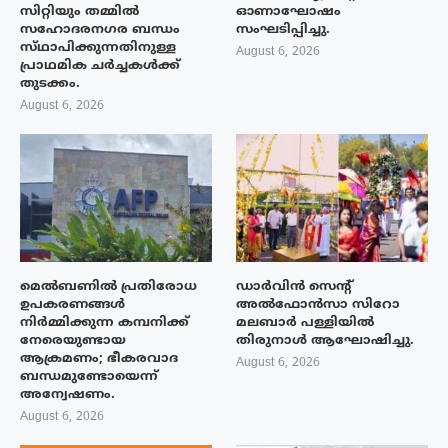
സിറ്റിയും തമ്മിൽ
ഓണാഘോഷം
സഹോദരനഗര ബന്ധം
സംഘടിപ്പിച്ചു.
സ്‌ഥാപിക്കുന്നതിനുള്ള
August 6, 2026
പ്രാഥമിക ചർച്ചകൾക്ക്
തുടക്കം.
August 6, 2026
മെൽബണിൽ പ്രതിരോധ
ഡാർവിൻ സെന്റ്
ഉപകരണങ്ങൾ
അൽഫോൻസാ സിറോ
നിർമ്മിക്കുന്ന കമ്പനിക്ക്
മലബാർ പള്ളിയിൽ
നേരെയുണ്ടായ
തിരുനാൾ ആഘോഷിച്ചു.
ആക്രമണം; ഭീകരവാദ
August 6, 2026
ബന്ധമുണ്ടോയെന്ന്
അന്വേഷണം.
August 6, 2026