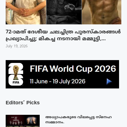
72-ാമത് ദേശീയ ചലച്ചിത്ര പുരസ്‌കാരങ്ങള്‍
പ്രഖ്യാപിച്ചു; മികച്ച നടനായി മമ്മൂട്ടി,...
July 19, 2026
Editors’ Picks
അധ്യാപകരുടെ വിലപ്പെട്ട സ്നേഹ
സമ്മാനം.