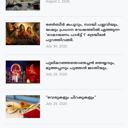
August 2, 2026
രൺബീർ കപൂറും, സായി പല്ലവിയും,
യഷും പ്രധാന വേഷത്തിൽ എത്തുന്ന
‘രാമായണം പാർട്ട് 1’ ട്രെയിലർ
പുറത്തിറങ്ങി.
July 30, 2026
പുലിമറഞ്ഞതൊണ്ടച്ചൻ തെയ്യവും,
മുത്തപ്പനും പുത്തൻ ജാതിയും.
July 29, 2026
“വേരുകളും ചിറകുകളും”
July 29, 2026