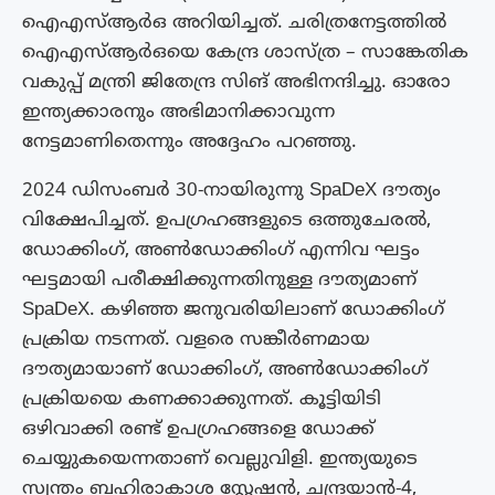
ഐഎസ്ആർഒ അറിയിച്ചത്. ചരിത്രനേട്ടത്തിൽ
ഐഎസ്ആർഒയെ കേന്ദ്ര ശാസ്ത്ര – സാങ്കേതിക
വകുപ്പ് മന്ത്രി ജിതേന്ദ്ര സിങ് അഭിനന്ദിച്ചു. ഓരോ
ഇന്ത്യക്കാരനും അഭിമാനിക്കാവുന്ന
നേട്ടമാണിതെന്നും അദ്ദേഹം പറഞ്ഞു.
2024 ഡിസംബർ 30-നായിരുന്നു SpaDeX ദൗത്യം
വിക്ഷേപിച്ചത്. ഉപ​ഗ്രഹങ്ങളുടെ ഒത്തുചേരൽ,
ഡോക്കിം​ഗ്, അൺഡോക്കിം​ഗ് എന്നിവ ഘട്ടം
ഘട്ടമായി പരീക്ഷിക്കുന്നതിനുള്ള ദൗത്യമാണ്
SpaDeX. കഴിഞ്ഞ ജനുവരിയിലാണ് ഡോക്കിം​ഗ്
പ്രക്രിയ നടന്നത്. വളരെ സങ്കീർണമായ
ദൗത്യമായാണ് ഡോക്കിം​ഗ്, അൺഡോക്കിം​ഗ്
പ്രക്രിയയെ കണക്കാക്കുന്നത്. കൂട്ടിയിടി
ഒഴിവാക്കി രണ്ട് ഉപ​ഗ്രഹങ്ങളെ ഡോക്ക്
ചെയ്യുകയെന്നതാണ് വെല്ലുവിളി. ഇന്ത്യയുടെ
സ്വന്തം ബഹിരാകാശ സ്റ്റേഷൻ, ചന്ദ്രയാൻ-4,