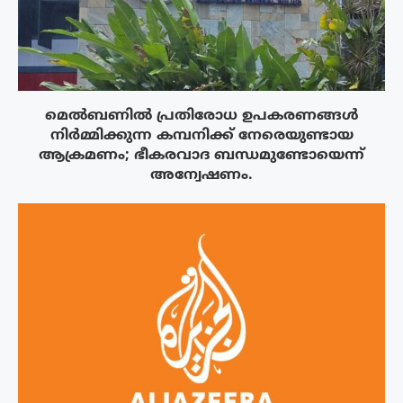
മെൽബണിൽ പ്രതിരോധ ഉപകരണങ്ങൾ
നിർമ്മിക്കുന്ന കമ്പനിക്ക് നേരെയുണ്ടായ
ആക്രമണം; ഭീകരവാദ ബന്ധമുണ്ടോയെന്ന്
അന്വേഷണം.