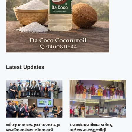
Latest Updates
തിരുവനന്തപുരം നഗരവും
മെൽബണിലെ ഹിന്ദു
ടെക്‌സസിലെ മിസോറി
ധർമ്മ കമ്മ്യൂണിറ്റി