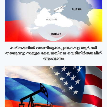
കരിങ്കടലിൽ വാണിജ്യക്കപ്പലുകളെ തുർക്കി
തടയുന്നു; സമുദ്ര മേഖലയിലെ വെടിനിർത്തലിന്
ആഹ്വാനം