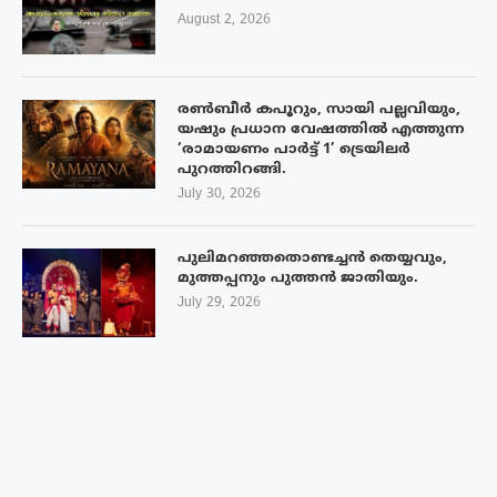
August 2, 2026
രൺബീർ കപൂറും, സായി പല്ലവിയും,
യഷും പ്രധാന വേഷത്തിൽ എത്തുന്ന
‘രാമായണം പാർട്ട് 1’ ട്രെയിലർ
പുറത്തിറങ്ങി.
July 30, 2026
പുലിമറഞ്ഞതൊണ്ടച്ചൻ തെയ്യവും,
മുത്തപ്പനും പുത്തൻ ജാതിയും.
July 29, 2026