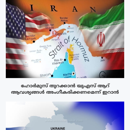
ഹോർമുസ് തുറക്കാൻ യുഎസ് ആറ്
ആവശ്യങ്ങൾ അംഗീകരിക്കണമെന്ന് ഇറാൻ