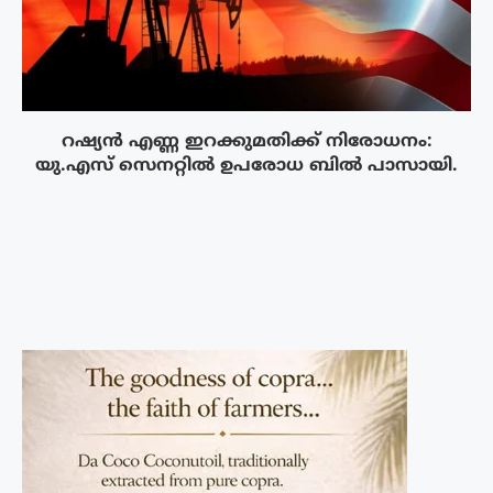
റഷ്യൻ എണ്ണ ഇറക്കുമതിക്ക് നിരോധനം:
യു.എസ് സെനറ്റിൽ ഉപരോധ ബിൽ പാസായി.