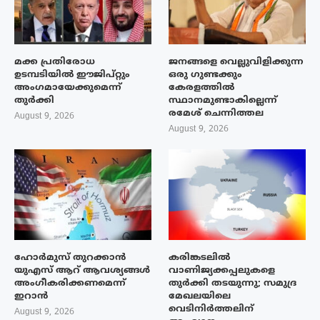
മക്ക പ്രതിരോധ
ജനങ്ങളെ വെല്ലുവിളിക്കുന്ന
ഉടമ്പടിയിൽ ഈജിപ്റ്റും
ഒരു ഗുണ്ടക്കും
അംഗമായേക്കുമെന്ന്
കേരളത്തിൽ
തുർക്കി
സ്ഥാനമുണ്ടാകില്ലെന്ന്
രമേശ് ചെന്നിത്തല
August 9, 2026
August 9, 2026
ഹോർമുസ് തുറക്കാൻ
കരിങ്കടലിൽ
യുഎസ് ആറ് ആവശ്യങ്ങൾ
വാണിജ്യക്കപ്പലുകളെ
അംഗീകരിക്കണമെന്ന്
തുർക്കി തടയുന്നു; സമുദ്ര
ഇറാൻ
മേഖലയിലെ
വെടിനിർത്തലിന്
August 9, 2026