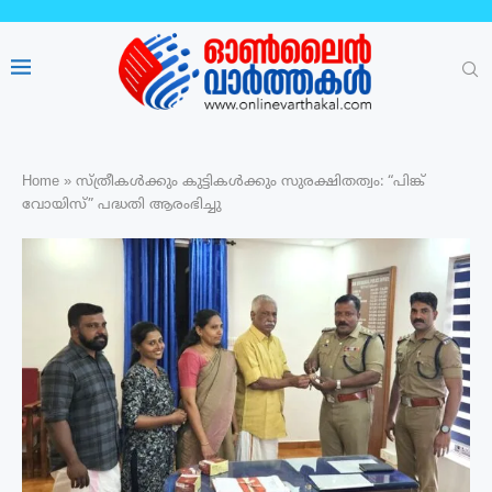
Home
»
സ്ത്രീകൾക്കും കുട്ടികൾക്കും സുരക്ഷിതത്വം: “പിങ്ക്
വോയിസ്” പദ്ധതി ആരംഭിച്ചു