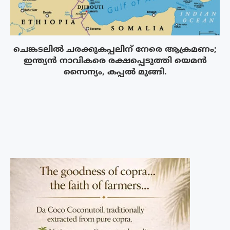
ചെങ്കടലിൽ ചരക്കുകപ്പലിന് നേരെ ആക്രമണം;
ഇന്ത്യൻ നാവികരെ രക്ഷപ്പെടുത്തി യെമൻ
സൈന്യം, കപ്പൽ മുങ്ങി.