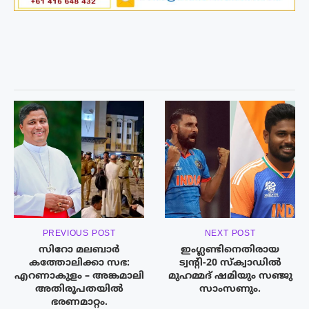
PREVIOUS POST
NEXT POST
സിറോ മലബാർ
ഇംഗ്ലണ്ടിനെതിരായ
കത്തോലിക്കാ സഭ:
ട്വന്റി-20 സ്‌ക്വാഡിൽ
എറണാകുളം – അങ്കമാലി
മുഹമ്മദ് ഷമിയും സഞ്ജു
അതിരൂപതയിൽ
സാംസണും.
ഭരണമാറ്റം.