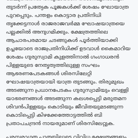
തുടർന്ന് പ്രത്യേക പൂജകൾക്ക് ശേഷം ഘോയാത്ര
പുറപ്പെടും. പന്തളം കൊട്ടാര പ്രതിനിധി
തൃക്കേട്ടനാൾ രാജരാജവർമ്മ ഘോഷയാത്രയെ
പല്ലക്കിൽ അനുഗമിക്കും. ക്ഷേത്രത്തി​ലെ
ആചാരപരമായ ചടങ്ങുകൾ പൂർത്തി​യാക്കി​
ഉച്ചയോടെ രാജപ്രതി​നി​ധി​ക്ക് ഉടവാൾ കൈമാറി​യ
ശേഷം ഗുരുസ്വാമി​ കുളത്തി​നാൽ ഗംഗാധരൻ
പിള്ളയുടെ നേതൃത്വത്തി​ലുള്ള സംഘം
ആഭരണപേടകങ്ങൾ ശി​രസി​ലേറ്റി​
ഘോഷയാത്രയായി​ യാത്ര തുടങ്ങും. തി​രുമുഖം
അടങ്ങുന്ന പ്രധാനപേടകം ഗുരുസ്വാമി​യും വെള്ളി​
യാഭരണങ്ങൾ അടങ്ങുന്ന കലശപ്പെട്ടി​ മരുതമന
ശി​വൻപി​ള്ളയും കൊടി​യും ജീവി​തയുമടങ്ങുന്ന
കൊടി​പ്പെട്ടി​ കി​ഴക്കേത്തോട്ടത്തി​ൽ ബി
പ്രതാപചന്ദ്രൻ നായരുമാണ് ശി​രസി​ലേറ്റുക.
പരമ്പരാഗത പാതയിലൂടെ വിവിധ ക്ഷേത്രങ്ങളും