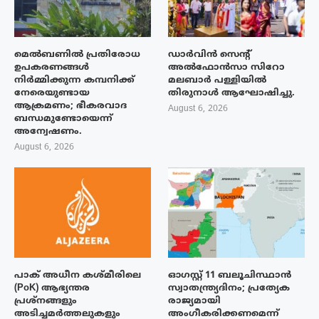
മെൽബണിൽ പ്രതിരോധ
ഡാർവിൻ സെന്റ്
ഉപകരണങ്ങൾ
അൽഫോൻസാ സിറോ
നിർമ്മിക്കുന്ന കമ്പനിക്ക്
മലബാർ പള്ളിയിൽ
നേരെയുണ്ടായ
തിരുനാൾ ആഘോഷിച്ചു.
ആക്രമണം; ഭീകരവാദ
August 6, 2026
ബന്ധമുണ്ടോയെന്ന്
അന്വേഷണം.
August 6, 2026
പാക് അധീന കശ്മീരിലെ
ഓഗസ്റ്റ് 11 ബലൂചിസ്ഥാൻ
(PoK) ആഭ്യന്തര
സ്വാതന്ത്ര്യദിനം; പ്രത്യേക
പ്രശ്നങ്ങളും
രാജ്യമായി
അടിച്ചമർത്തലുകളും
അംഗീകരിക്കണമെന്ന്