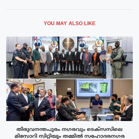
YOU MAY ALSO LIKE
തിരുവനന്തപുരം നഗരവും ടെക്‌സസിലെ
മിസോറി സിറ്റിയും തമ്മിൽ സഹോദരനഗര