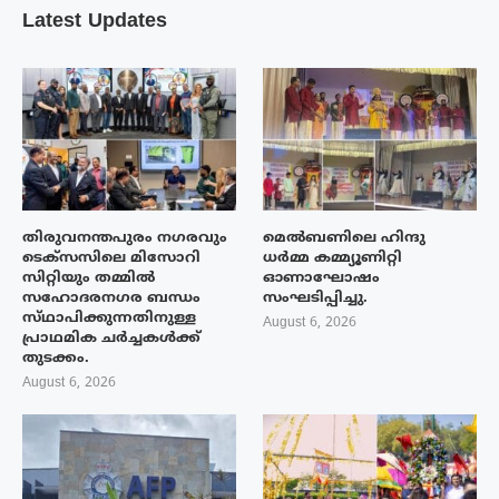
Latest Updates
തിരുവനന്തപുരം നഗരവും
മെൽബണിലെ ഹിന്ദു
ടെക്‌സസിലെ മിസോറി
ധർമ്മ കമ്മ്യൂണിറ്റി
സിറ്റിയും തമ്മിൽ
ഓണാഘോഷം
സഹോദരനഗര ബന്ധം
സംഘടിപ്പിച്ചു.
സ്‌ഥാപിക്കുന്നതിനുള്ള
August 6, 2026
പ്രാഥമിക ചർച്ചകൾക്ക്
തുടക്കം.
August 6, 2026