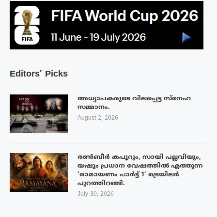
Editors’ Picks
അധ്യാപകരുടെ വിലപ്പെട്ട സ്നേഹ
സമ്മാനം.
August 2, 2026
രൺബീർ കപൂറും, സായി പല്ലവിയും,
യഷും പ്രധാന വേഷത്തിൽ എത്തുന്ന
‘രാമായണം പാർട്ട് 1’ ട്രെയിലർ
പുറത്തിറങ്ങി.
July 30, 2026