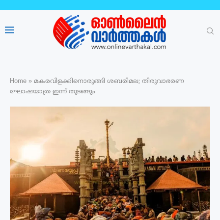
Home
»
മകരവിളക്കിനൊരുങ്ങി ശബരിമല; തിരുവാഭരണ
ഘോഷയാത്ര ഇന്ന് തുടങ്ങും