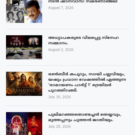
നടൻ ഷാനവാസ്: സ്മരണാഞ്ജലി
August 7, 2026
അധ്യാപകരുടെ വിലപ്പെട്ട സ്നേഹ
സമ്മാനം.
August 2, 2026
രൺബീർ കപൂറും, സായി പല്ലവിയും,
യഷും പ്രധാന വേഷത്തിൽ എത്തുന്ന
‘രാമായണം പാർട്ട് 1’ ട്രെയിലർ
പുറത്തിറങ്ങി.
July 30, 2026
പുലിമറഞ്ഞതൊണ്ടച്ചൻ തെയ്യവും,
മുത്തപ്പനും പുത്തൻ ജാതിയും.
July 29, 2026