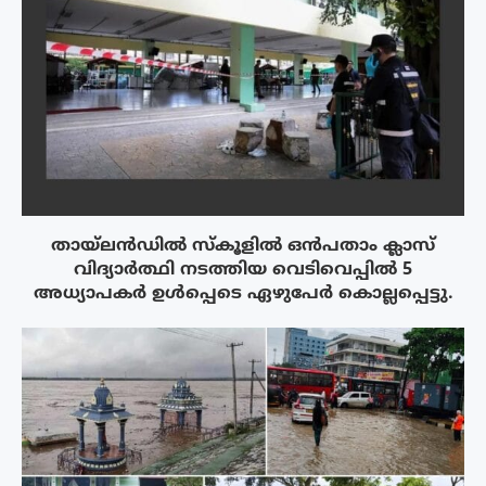
തായ്‌ലൻഡിൽ സ്കൂളിൽ ഒൻപതാം ക്ലാസ്
വിദ്യാർത്ഥി നടത്തിയ വെടിവെപ്പിൽ 5
അധ്യാപകർ ഉൾപ്പെടെ ഏഴുപേർ കൊല്ലപ്പെട്ടു.