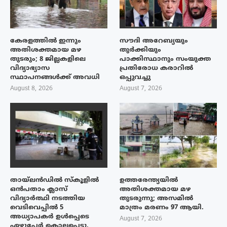
കേരളത്തിൽ ഇന്നും
സൗദി അറേബ്യയും
അതിശക്തമായ മഴ
തുർക്കിയും
തുടരും; 8 ജില്ലകളിലെ
പാക്കിസ്ഥാനും സംയുക്ത
വിദ്യാഭ്യാസ
പ്രതിരോധ കരാറിൽ
സ്ഥാപനങ്ങൾക്ക് അവധി
ഒപ്പുവച്ചു
August 8, 2026
August 7, 2026
തായ്‌ലൻഡിൽ സ്കൂളിൽ
ഉത്തരേന്ത്യയിൽ
ഒൻപതാം ക്ലാസ്
അതിശക്തമായ മഴ
വിദ്യാർത്ഥി നടത്തിയ
തുടരുന്നു; അസമിൽ
വെടിവെപ്പിൽ 5
മാത്രം മരണം 97 ആയി.
അധ്യാപകർ ഉൾപ്പെടെ
August 7, 2026
ഏഴുപേർ കൊല്ലപ്പെട്ടു.