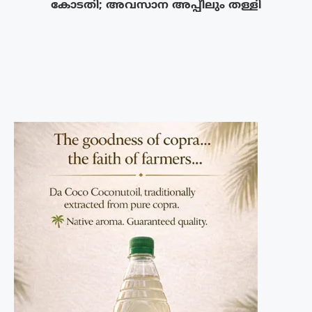
കോടതി; അവസാന അപ്പീലും തള്ളി