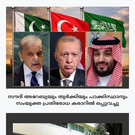
സൗദി അറേബ്യയും തുർക്കിയും പാക്കിസ്ഥാനും
സംയുക്ത പ്രതിരോധ കരാറിൽ ഒപ്പുവച്ചു