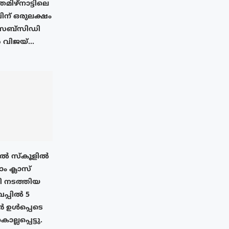
തമിഴ്നാട്ടിലെ
ന് ഒരുലക്ഷം
 സബ്സിഡി
വിജയ്...
ിൽ സ്കൂളിൽ
 ക്ലാസ്
ഥി നടത്തിയ
പ്പിൽ 5
 ഉൾപ്പെടെ
്ലപ്പെട്ടു.