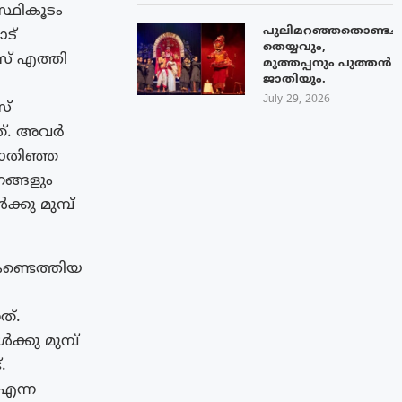
സ്ഥികൂടം
പുലിമറഞ്ഞതൊണ്ടച്
ട്
തെയ്യവും,
സ് എത്തി
മുത്തപ്പനും പുത്തൻ
ജാതിയും.
July 29, 2026
സ്
്. അവര്‍
 പൊതിഞ്ഞ
ങ്ങളും
്കു മുമ്പ്
ണ്ടെത്തിയ
ത്.
ക്കു മുമ്പ്
.
 എന്ന