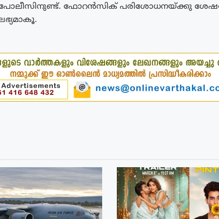
ോലീസിനുണ്ട്. ഫോറന്‍സിക് പരിശോധനയ്ക്കു ശേഷമ
ലഭ്യമാകൂ.