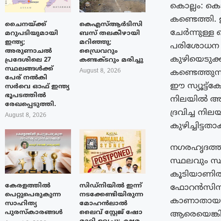
കൊല്ലം: കൊ
കണ്ടെത്തി
ചൈനയ്ക്ക്
കെഎസ്ആർടിസി
ചേർന്നുള്ള
മറുപടിയുമായി
ബസ് തലകീഴായി
ഇന്ത്യ;
മറിഞ്ഞു;
പരിശോധന തുട
അരുണാചൽ
ഡ്രൈവറും
കുഴിയെടുക്കു
പ്രദേശിലെ 27
കണ്ടക്ടറും മരിച്ചു
സ്ഥലങ്ങൾക്ക്
August 8, 2026
കണ്ടെത്തുന
പേര് നൽകി
ഈ സ്യൂട്ട്‌
സർവെ ഓഫ് ഇന്ത്യ
ഭൂപടത്തിൽ
നിലയില്‍ അ
രേഖപ്പെടുത്തി.
ദ്രവിച്ച നി
August 8, 2026
കുഴിച്ചിട്ട
നഗരഹൃദത്ത
സ്ഥലവും സ്ഥ
കൂടിയാണിത്
കേരളത്തിൽ
സിഡ്നിയിൽ ഇന്ന്
ഫോറന്‍സിസ് 
പെറ്റുപെരുകുന്ന
നടക്കേണ്ടിയിരുന്ന
കാണാതായവരെ
സാഹിത്യ
മോഹൻലാൽ
പുരസ്‌കാരങ്ങൾ
ലൈവ് സ്റ്റേജ് ഷോ
ആരെയെങ്കിലു