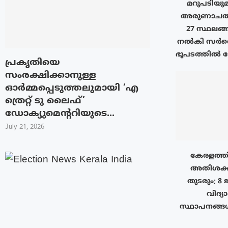
മറുപടിയുമാ
അരുണാചൽ 
27 സ്ഥലങ്ങ
നൽകി സർവെ 
ഭൂപടത്തിൽ രേ
പ്രകൃതിയെ
സംരക്ഷിക്കാനുള്ള
ഓർമ്മപ്പെടുത്തലുമായി ‘എ
ത്രെറ്റ് ടു ലൈഫ്’
ഡോക്യുമെന്ററിയുടെ...
July 21, 2026
കേരളത്തി
അതിശക്
തുടരും; 8 
വിദ്യ
സ്ഥാപനങ്ങ