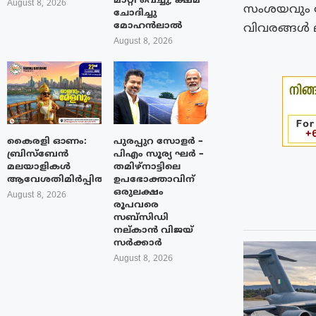
മാറ്റി വെച്ചു; ക്ഷമ
August 8, 2026
സംശയവും പ
ചോദിച്ചു
മോഹൻലാൽ
വിവരങ്ങള്‍ 
August 8, 2026
കൈരളി ഓണം:
പുരപ്പുറ സോളർ –
ബ്രിസ്ബേൻ
പിഎം സൂര്യ ഘർ –
മലയാളികൾ
തമിഴ്നാട്ടിലെ
ആവേശതിമിർപ്പിൽ
ഉപഭോക്താവിന്
ഒരുലക്ഷം
August 8, 2026
രൂപവരെ
സബ്സിഡി
നല്കാൻ വിജയ്
സർക്കാർ
August 8, 2026