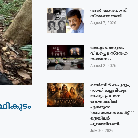
നടൻ ഷാനവാസ്:
സ്മരണാഞ്ജലി
August 7, 2026
അധ്യാപകരുടെ
വിലപ്പെട്ട സ്നേഹ
സമ്മാനം.
August 2, 2026
രൺബീർ കപൂറും,
സായി പല്ലവിയും,
യഷും പ്രധാന
വേഷത്തിൽ
സ്ഥികൂടം
എത്തുന്ന
‘രാമായണം പാർട്ട് 1’
ട്രെയിലർ
പുറത്തിറങ്ങി.
July 30, 2026