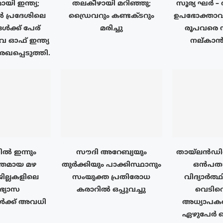
യി ഇന്ത്യ;
തലകീഴായി മറിഞ്ഞു;
സൂര്യ ഘർ – 
പ്രദേശിലെ
ഡ്രൈവറും കണ്ടക്ടറും
ഉപഭോക്താവി
ൾക്ക് പേര്
മരിച്ചു
രൂപവരെ
ഓഫ് ഇന്ത്യ
നല്കാൻ 
ഖപ്പെടുത്തി.
ൽ ഇന്നും
സൗദി അറേബ്യയും
തായ്‌ലൻഡ
തമായ മഴ
തുർക്കിയും പാക്കിസ്ഥാനും
ഒൻപതാം
ജില്ലകളിലെ
സംയുക്ത പ്രതിരോധ
വിദ്യാർത്
ാഭ്യാസ
കരാറിൽ ഒപ്പുവച്ചു
വെടിവെ
ൾക്ക് അവധി
അധ്യാപകർ
ഏഴുപേർ കൊല