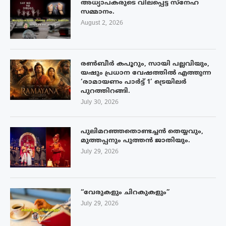
അധ്യാപകരുടെ വിലപ്പെട്ട സ്നേഹ
സമ്മാനം.
August 2, 2026
രൺബീർ കപൂറും, സായി പല്ലവിയും,
യഷും പ്രധാന വേഷത്തിൽ എത്തുന്ന
‘രാമായണം പാർട്ട് 1’ ട്രെയിലർ
പുറത്തിറങ്ങി.
July 30, 2026
പുലിമറഞ്ഞതൊണ്ടച്ചൻ തെയ്യവും,
മുത്തപ്പനും പുത്തൻ ജാതിയും.
July 29, 2026
“വേരുകളും ചിറകുകളും”
July 29, 2026