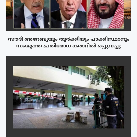
സൗദി അറേബ്യയും തുർക്കിയും പാക്കിസ്ഥാനും
സംയുക്ത പ്രതിരോധ കരാറിൽ ഒപ്പുവച്ചു