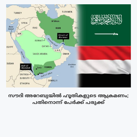
സൗദി അറേബ്യയിൽ ഹൂതികളുടെ ആക്രമണം;
പതിനൊന്ന് പേർക്ക് പരുക്ക്