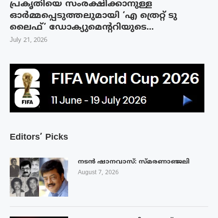
പ്രകൃതിയെ സംരക്ഷിക്കാനുള്ള
ഓർമ്മപ്പെടുത്തലുമായി ‘എ ത്രെറ്റ് ടു
ലൈഫ്’ ഡോക്യുമെന്ററിയുടെ...
July 21, 2026
Editors’ Picks
നടൻ ഷാനവാസ്: സ്മരണാഞ്ജലി
August 7, 2026