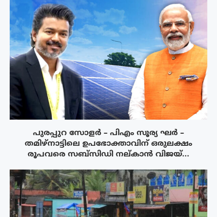
പുരപ്പുറ സോളർ – പിഎം സൂര്യ ഘർ –
തമിഴ്നാട്ടിലെ ഉപഭോക്താവിന് ഒരുലക്ഷം
രൂപവരെ സബ്സിഡി നല്കാൻ വിജയ്...