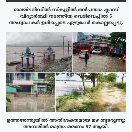
തായ്‌ലൻഡിൽ സ്കൂളിൽ ഒൻപതാം ക്ലാസ്
വിദ്യാർത്ഥി നടത്തിയ വെടിവെപ്പിൽ 5
അധ്യാപകർ ഉൾപ്പെടെ ഏഴുപേർ കൊല്ലപ്പെട്ടു.
ഉത്തരേന്ത്യയിൽ അതിശക്തമായ മഴ തുടരുന്നു;
അസമിൽ മാത്രം മരണം 97 ആയി.