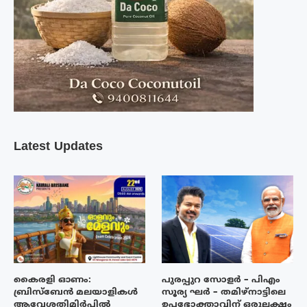
Latest Updates
കൈരളി ഓണം:
പുരപ്പുറ സോളർ – പിഎം
ബ്രിസ്ബേൻ മലയാളികൾ
സൂര്യ ഘർ – തമിഴ്നാട്ടിലെ
ആവേശതിമിർപ്പിൽ
ഉപഭോക്താവിന് ഒരുലക്ഷം