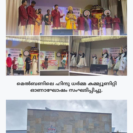
മെൽബണിലെ ഹിന്ദു ധർമ്മ കമ്മ്യൂണിറ്റി
ഓണാഘോഷം സംഘടിപ്പിച്ചു.