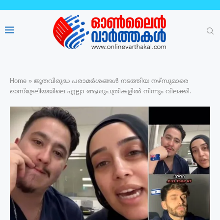
Home
»
ജൂതവിരുദ്ധ പരാമർശങ്ങൾ നടത്തിയ നഴ്‌സുമാരെ
ഓസ്‌ട്രേലിയയിലെ എല്ലാ ആശുപത്രികളിൽ നിന്നും വിലക്കി.