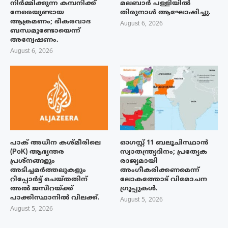
നിർമ്മിക്കുന്ന കമ്പനിക്ക്
മലബാർ പള്ളിയിൽ
നേരെയുണ്ടായ
തിരുനാൾ ആഘോഷിച്ചു.
ആക്രമണം; ഭീകരവാദ
August 6, 2026
ബന്ധമുണ്ടോയെന്ന്
അന്വേഷണം.
August 6, 2026
പാക് അധീന കശ്മീരിലെ
ഓഗസ്റ്റ് 11 ബലൂചിസ്ഥാൻ
(PoK) ആഭ്യന്തര
സ്വാതന്ത്ര്യദിനം; പ്രത്യേക
പ്രശ്നങ്ങളും
രാജ്യമായി
അടിച്ചമർത്തലുകളും
അംഗീകരിക്കണമെന്ന്
റിപ്പോർട്ട് ചെയ്തതിന്
ലോകത്തോട് വിമോചന
അൽ ജസീറയ്‌ക്ക്
ഗ്രൂപ്പുകൾ.
പാക്കിസ്ഥാനിൽ വിലക്ക്.
August 5, 2026
August 5, 2026