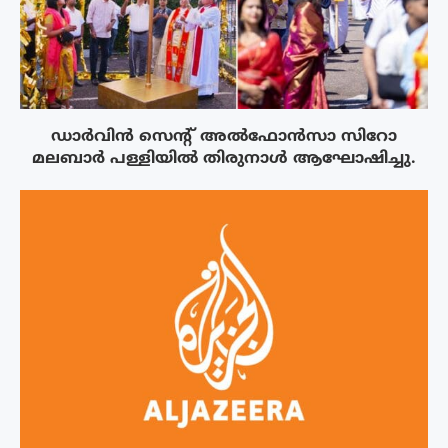
ഡാർവിൻ സെന്റ് അൽഫോൻസാ സിറോ
മലബാർ പള്ളിയിൽ തിരുനാൾ ആഘോഷിച്ചു.