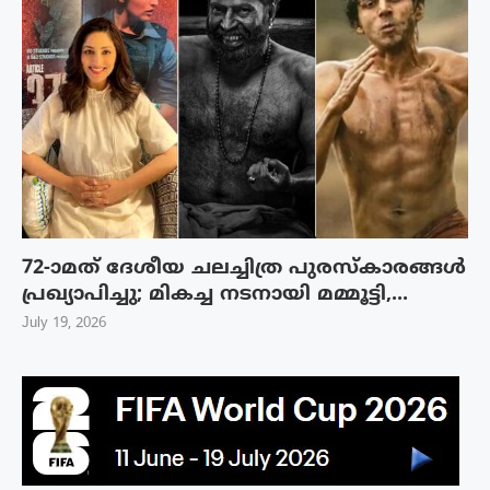
72-ാമത് ദേശീയ ചലച്ചിത്ര പുരസ്‌കാരങ്ങള്‍
പ്രഖ്യാപിച്ചു; മികച്ച നടനായി മമ്മൂട്ടി,...
July 19, 2026