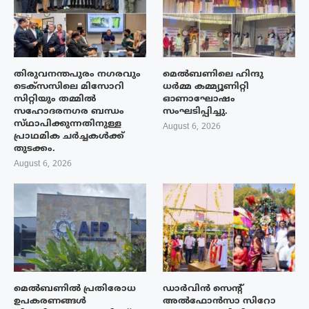
തിരുവനന്തപുരം നഗരവും
മെൽബണിലെ ഹിന്ദു
ടെക്‌സസിലെ മിസോറി
ധർമ്മ കമ്മ്യൂണിറ്റി
സിറ്റിയും തമ്മിൽ
ഓണാഘോഷം
സഹോദരനഗര ബന്ധം
സംഘടിപ്പിച്ചു.
സ്‌ഥാപിക്കുന്നതിനുള്ള
August 6, 2026
പ്രാഥമിക ചർച്ചകൾക്ക്
തുടക്കം.
August 6, 2026
മെൽബണിൽ പ്രതിരോധ
ഡാർവിൻ സെന്റ്
ഉപകരണങ്ങൾ
അൽഫോൻസാ സിറോ