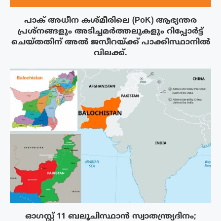
പാക് അധീന കശ്മീരിലെ (PoK) ആഭ്യന്തര
പ്രശ്നങ്ങളും അടിച്ചമർത്തലുകളും റിപ്പോർട്ട്
ചെയ്തതിന് അൽ ജസീറയ്‌ക്ക് പാക്കിസ്ഥാനിൽ
വിലക്ക്.
ഓഗസ്റ്റ് 11 ബലൂചിസ്ഥാൻ സ്വാതന്ത്ര്യദിനം;