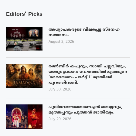
Editors’ Picks
അധ്യാപകരുടെ വിലപ്പെട്ട സ്നേഹ
സമ്മാനം.
August 2, 2026
രൺബീർ കപൂറും, സായി പല്ലവിയും,
യഷും പ്രധാന വേഷത്തിൽ എത്തുന്ന
‘രാമായണം പാർട്ട് 1’ ട്രെയിലർ
പുറത്തിറങ്ങി.
July 30, 2026
പുലിമറഞ്ഞതൊണ്ടച്ചൻ തെയ്യവും,
മുത്തപ്പനും പുത്തൻ ജാതിയും.
July 29, 2026