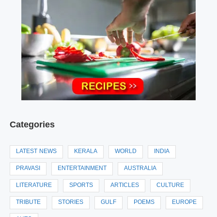
Categories
LATEST NEWS
KERALA
WORLD
INDIA
PRAVASI
ENTERTAINMENT
AUSTRALIA
LITERATURE
SPORTS
ARTICLES
CULTURE
TRIBUTE
STORIES
GULF
POEMS
EUROPE