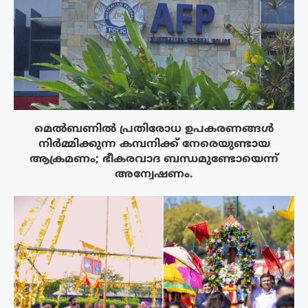
മെൽബണിൽ പ്രതിരോധ ഉപകരണങ്ങൾ
നിർമ്മിക്കുന്ന കമ്പനിക്ക് നേരെയുണ്ടായ
ആക്രമണം; ഭീകരവാദ ബന്ധമുണ്ടോയെന്ന്
അന്വേഷണം.