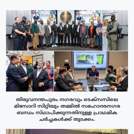
തിരുവനന്തപുരം നഗരവും ടെക്‌സസിലെ
മിസോറി സിറ്റിയും തമ്മിൽ സഹോദരനഗര
ബന്ധം സ്‌ഥാപിക്കുന്നതിനുള്ള പ്രാഥമിക
ചർച്ചകൾക്ക് തുടക്കം.