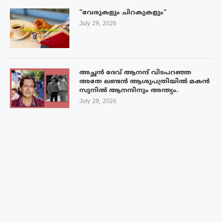
“വേരുകളും ചിറകുകളും”
July 29, 2026
അച്ഛൻ ദേവ് ആനന്ദ് വിടപറഞ്ഞ
അതേ ലണ്ടൻ ആശുപത്രിയിൽ മകൻ
സുനിൽ ആനന്ദിനും അന്ത്യം.
July 29, 2026