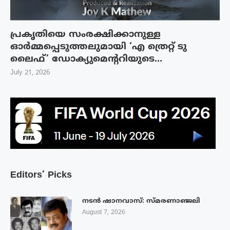
പ്രകൃതിയെ സംരക്ഷിക്കാനുള്ള
ഓർമ്മപ്പെടുത്തലുമായി ‘എ ത്രെറ്റ് ടു
ലൈഫ്’ ഡോക്യുമെന്ററിയുടെ...
July 21, 2026
Editors’ Picks
നടൻ ഷാനവാസ്: സ്മരണാഞ്ജലി
August 7, 2026