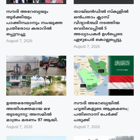
സൗദി അറേബ്യയും
തായ്‌ലൻഡിൽ സ്കൂളിൽ
തുർക്കിയും
ഒൻപതാം ക്ലാസ്
പാക്കിസ്ഥാനും സംയുക്ത
വിദ്യാർത്ഥി നടത്തിയ
പ്രതിരോധ കരാറിൽ
വെടിവെപ്പിൽ 5
ഒപ്പുവച്ചു
അധ്യാപകർ ഉൾപ്പെടെ
ഏഴുപേർ കൊല്ലപ്പെട്ടു.
August 7, 2026
August 7, 2026
ഉത്തരേന്ത്യയിൽ
സൗദി അറേബ്യയിൽ
അതിശക്തമായ മഴ
ഹൂതികളുടെ ആക്രമണം;
തുടരുന്നു; അസമിൽ
പതിനൊന്ന് പേർക്ക്
മാത്രം മരണം 97 ആയി.
പരുക്ക്
August 7, 2026
August 7, 2026