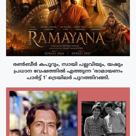
രൺബീർ കപൂറും, സായി പല്ലവിയും, യഷും
പ്രധാന വേഷത്തിൽ എത്തുന്ന ‘രാമായണം
പാർട്ട് 1’ ട്രെയിലർ പുറത്തിറങ്ങി.