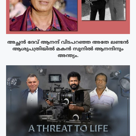
അച്ഛൻ ദേവ് ആനന്ദ് വിടപറഞ്ഞ അതേ ലണ്ടൻ
ആശുപത്രിയിൽ മകൻ സുനിൽ ആനന്ദിനും
അന്ത്യം.