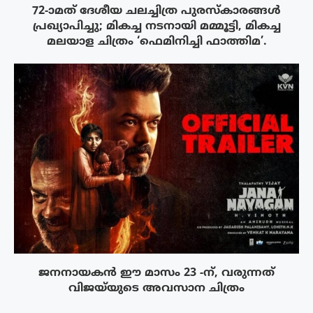
72-ാമത് ദേശീയ ചലച്ചിത്ര പുരസ്‌കാരങ്ങള്‍
പ്രഖ്യാപിച്ചു; മികച്ച നടനായി മമ്മൂട്ടി, മികച്ച
മലയാള ചിത്രം ‘ഫെമിനിച്ചി ഫാത്തിമ’.
ജനനായകൻ ഈ മാസം 23 -ന്, വരുന്നത്
വിജയ്‌യുടെ അവസാന ചിത്രം