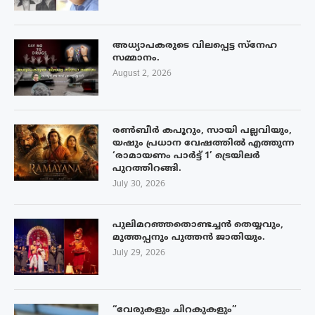
അധ്യാപകരുടെ വിലപ്പെട്ട സ്നേഹ
സമ്മാനം.
August 2, 2026
രൺബീർ കപൂറും, സായി പല്ലവിയും,
യഷും പ്രധാന വേഷത്തിൽ എത്തുന്ന
‘രാമായണം പാർട്ട് 1’ ട്രെയിലർ
പുറത്തിറങ്ങി.
July 30, 2026
പുലിമറഞ്ഞതൊണ്ടച്ചൻ തെയ്യവും,
മുത്തപ്പനും പുത്തൻ ജാതിയും.
July 29, 2026
“വേരുകളും ചിറകുകളും”