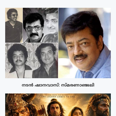
നടൻ ഷാനവാസ്: സ്മരണാഞ്ജലി