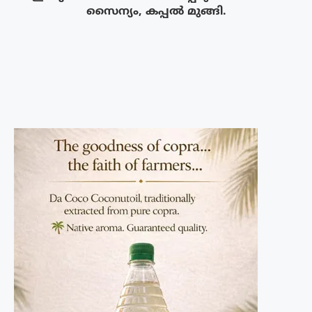
സൈന്യം, കപ്പൽ മുങ്ങി.