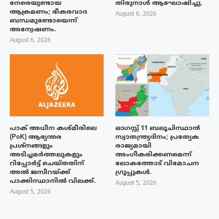
നേരെയുണ്ടായ
തിരുനാൾ ആഘോഷിച്ചു.
ആക്രമണം; ഭീകരവാദ
August 6, 2026
ബന്ധമുണ്ടോയെന്ന്
അന്വേഷണം.
August 6, 2026
പാക് അധീന കശ്മീരിലെ
ഓഗസ്റ്റ് 11 ബലൂചിസ്ഥാൻ
(PoK) ആഭ്യന്തര
സ്വാതന്ത്ര്യദിനം; പ്രത്യേക
പ്രശ്നങ്ങളും
രാജ്യമായി
അടിച്ചമർത്തലുകളും
അംഗീകരിക്കണമെന്ന്
റിപ്പോർട്ട് ചെയ്തതിന്
ലോകത്തോട് വിമോചന
അൽ ജസീറയ്‌ക്ക്
ഗ്രൂപ്പുകൾ.
പാക്കിസ്ഥാനിൽ വിലക്ക്.
August 5, 2026
August 5, 2026