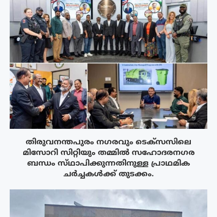
തിരുവനന്തപുരം നഗരവും ടെക്‌സസിലെ
മിസോറി സിറ്റിയും തമ്മിൽ സഹോദരനഗര
ബന്ധം സ്‌ഥാപിക്കുന്നതിനുള്ള പ്രാഥമിക
ചർച്ചകൾക്ക് തുടക്കം.