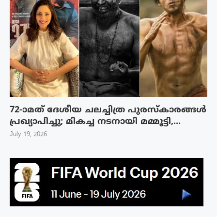
72-ാമത് ദേശീയ ചലച്ചിത്ര പുരസ്‌കാരങ്ങള്‍
പ്രഖ്യാപിച്ചു; മികച്ച നടനായി മമ്മൂട്ടി,...
July 19, 2026