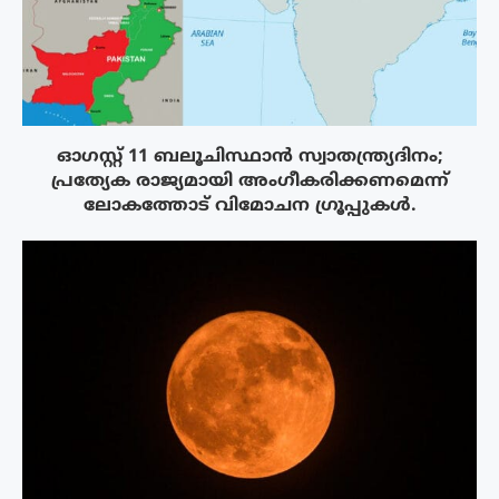
ഓഗസ്റ്റ് 11 ബലൂചിസ്ഥാൻ സ്വാതന്ത്ര്യദിനം;
പ്രത്യേക രാജ്യമായി അംഗീകരിക്കണമെന്ന്
ലോകത്തോട് വിമോചന ഗ്രൂപ്പുകൾ.