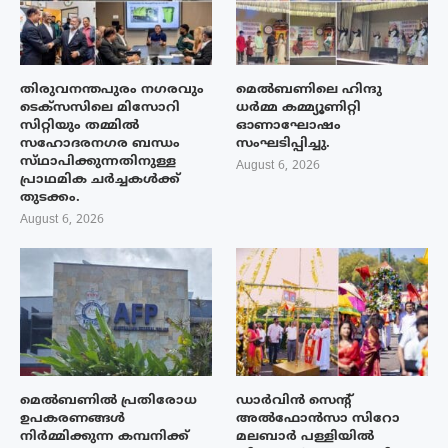
തിരുവനന്തപുരം നഗരവും
മെൽബണിലെ ഹിന്ദു
ടെക്‌സസിലെ മിസോറി
ധർമ്മ കമ്മ്യൂണിറ്റി
സിറ്റിയും തമ്മിൽ
ഓണാഘോഷം
സഹോദരനഗര ബന്ധം
സംഘടിപ്പിച്ചു.
സ്‌ഥാപിക്കുന്നതിനുള്ള
August 6, 2026
പ്രാഥമിക ചർച്ചകൾക്ക്
തുടക്കം.
August 6, 2026
മെൽബണിൽ പ്രതിരോധ
ഡാർവിൻ സെന്റ്
ഉപകരണങ്ങൾ
അൽഫോൻസാ സിറോ
നിർമ്മിക്കുന്ന കമ്പനിക്ക്
മലബാർ പള്ളിയിൽ