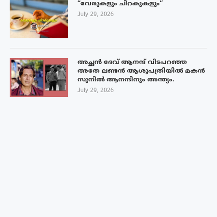
“വേരുകളും ചിറകുകളും”
July 29, 2026
അച്ഛൻ ദേവ് ആനന്ദ് വിടപറഞ്ഞ
അതേ ലണ്ടൻ ആശുപത്രിയിൽ മകൻ
സുനിൽ ആനന്ദിനും അന്ത്യം.
July 29, 2026