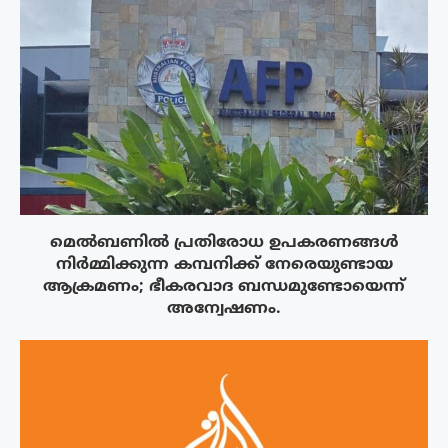
മെൽബണിൽ പ്രതിരോധ ഉപകരണങ്ങൾ
നിർമ്മിക്കുന്ന കമ്പനിക്ക് നേരെയുണ്ടായ
ആക്രമണം; ഭീകരവാദ ബന്ധമുണ്ടോയെന്ന്
അന്വേഷണം.