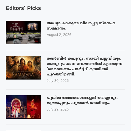
Editors’ Picks
അധ്യാപകരുടെ വിലപ്പെട്ട സ്നേഹ
സമ്മാനം.
August 2, 2026
രൺബീർ കപൂറും, സായി പല്ലവിയും,
യഷും പ്രധാന വേഷത്തിൽ എത്തുന്ന
‘രാമായണം പാർട്ട് 1’ ട്രെയിലർ
പുറത്തിറങ്ങി.
July 30, 2026
പുലിമറഞ്ഞതൊണ്ടച്ചൻ തെയ്യവും,
മുത്തപ്പനും പുത്തൻ ജാതിയും.
July 29, 2026