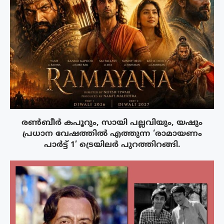
രൺബീർ കപൂറും, സായി പല്ലവിയും, യഷും
പ്രധാന വേഷത്തിൽ എത്തുന്ന ‘രാമായണം
പാർട്ട് 1’ ട്രെയിലർ പുറത്തിറങ്ങി.