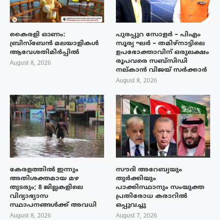
കൈരളി ഓണം:
പുരപ്പുറ സോളർ – പിഎം
ബ്രിസ്ബേൻ മലയാളികൾ
സൂര്യ ഘർ – തമിഴ്നാട്ടിലെ
ആവേശതിമിർപ്പിൽ
ഉപഭോക്താവിന് ഒരുലക്ഷം
രൂപവരെ സബ്സിഡി
August 8, 2026
നല്കാൻ വിജയ് സർക്കാർ
August 8, 2026
കേരളത്തിൽ ഇന്നും
സൗദി അറേബ്യയും
അതിശക്തമായ മഴ
തുർക്കിയും
തുടരും; 8 ജില്ലകളിലെ
പാക്കിസ്ഥാനും സംയുക്ത
വിദ്യാഭ്യാസ
പ്രതിരോധ കരാറിൽ
സ്ഥാപനങ്ങൾക്ക് അവധി
ഒപ്പുവച്ചു
August 8, 2026
August 7, 2026