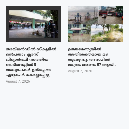
തായ്‌ലൻഡിൽ സ്കൂളിൽ
ഉത്തരേന്ത്യയിൽ
ഒൻപതാം ക്ലാസ്
അതിശക്തമായ മഴ
വിദ്യാർത്ഥി നടത്തിയ
തുടരുന്നു; അസമിൽ
വെടിവെപ്പിൽ 5
മാത്രം മരണം 97 ആയി.
അധ്യാപകർ ഉൾപ്പെടെ
August 7, 2026
ഏഴുപേർ കൊല്ലപ്പെട്ടു.
August 7, 2026