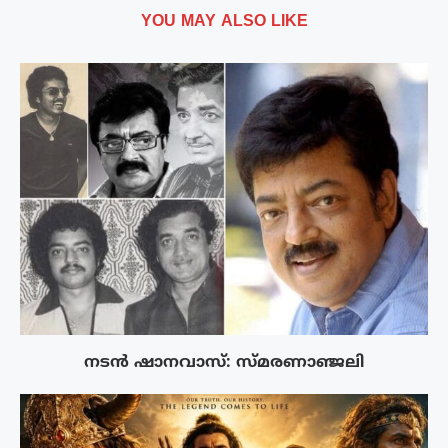
YOU MAY ALSO LIKE
നടൻ ഷാനവാസ്: സ്മരണാഞ്ജലി