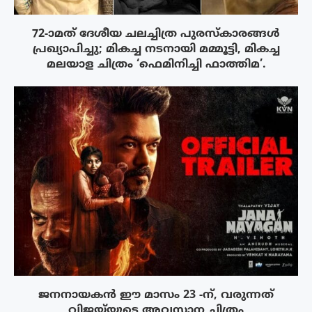
72-ാമത് ദേശീയ ചലച്ചിത്ര പുരസ്‌കാരങ്ങള്‍
പ്രഖ്യാപിച്ചു; മികച്ച നടനായി മമ്മൂട്ടി, മികച്ച
മലയാള ചിത്രം ‘ഫെമിനിച്ചി ഫാത്തിമ’.
ജനനായകൻ ഈ മാസം 23 -ന്, വരുന്നത്
വിജയ്‌യുടെ അവസാന ചിത്രം