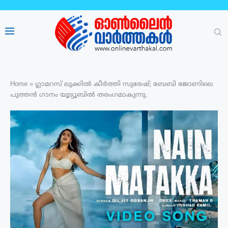
Home
»
ഗ്ലാമറസ് ലുക്കിൽ കീർത്തി സുരേഷ്; ബേബി ജോണിലെ
പുത്തൻ ഗാനം യൂട്യൂബിൽ തരംഗമാകുന്നു.