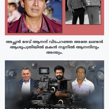
അച്ഛൻ ദേവ് ആനന്ദ് വിടപറഞ്ഞ അതേ ലണ്ടൻ
ആശുപത്രിയിൽ മകൻ സുനിൽ ആനന്ദിനും
അന്ത്യം.