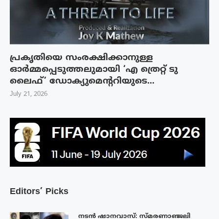
പ്രകൃതിയെ സംരക്ഷിക്കാനുള്ള
ഓർമ്മപ്പെടുത്തലുമായി ‘എ ത്രെറ്റ് ടു
ലൈഫ്’ ഡോക്യുമെന്ററിയുടെ...
July 21, 2026
Editors’ Picks
നടൻ ഷാനവാസ്: സ്മരണാഞ്ജലി