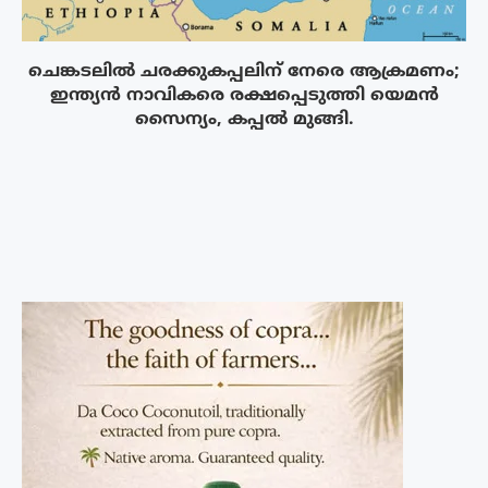
ചെങ്കടലിൽ ചരക്കുകപ്പലിന് നേരെ ആക്രമണം;
ഇന്ത്യൻ നാവികരെ രക്ഷപ്പെടുത്തി യെമൻ
സൈന്യം, കപ്പൽ മുങ്ങി.