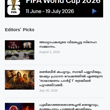
Editors’ Picks
അധ്യാപകരുടെ വിലപ്പെട്ട സ്നേഹ
സമ്മാനം.
August 2, 2026
രൺബീർ കപൂറും, സായി പല്ലവിയും,
യഷും പ്രധാന വേഷത്തിൽ എത്തുന്ന
‘രാമായണം പാർട്ട് 1’ ട്രെയിലർ
പുറത്തിറങ്ങി.
July 30, 2026
പുലിമറഞ്ഞതൊണ്ടച്ചൻ തെയ്യവും,
മുത്തപ്പനും പുത്തൻ ജാതിയും.