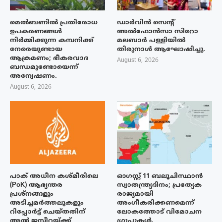
മെൽബണിൽ പ്രതിരോധ
ഡാർവിൻ സെന്റ്
ഉപകരണങ്ങൾ
അൽഫോൻസാ സിറോ
നിർമ്മിക്കുന്ന കമ്പനിക്ക്
മലബാർ പള്ളിയിൽ
നേരെയുണ്ടായ
തിരുനാൾ ആഘോഷിച്ചു.
ആക്രമണം; ഭീകരവാദ
August 6, 2026
ബന്ധമുണ്ടോയെന്ന്
അന്വേഷണം.
August 6, 2026
പാക് അധീന കശ്മീരിലെ
ഓഗസ്റ്റ് 11 ബലൂചിസ്ഥാൻ
(PoK) ആഭ്യന്തര
സ്വാതന്ത്ര്യദിനം; പ്രത്യേക
പ്രശ്നങ്ങളും
രാജ്യമായി
അടിച്ചമർത്തലുകളും
അംഗീകരിക്കണമെന്ന്
റിപ്പോർട്ട് ചെയ്തതിന്
ലോകത്തോട് വിമോചന
അൽ ജസീറയ്‌ക്ക്
ഗ്രൂപ്പുകൾ.