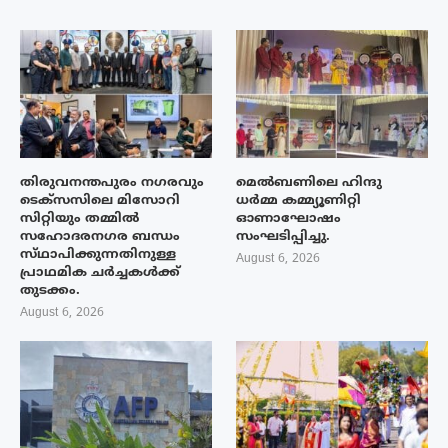
തിരുവനന്തപുരം നഗരവും
മെൽബണിലെ ഹിന്ദു
ടെക്‌സസിലെ മിസോറി
ധർമ്മ കമ്മ്യൂണിറ്റി
സിറ്റിയും തമ്മിൽ
ഓണാഘോഷം
സഹോദരനഗര ബന്ധം
സംഘടിപ്പിച്ചു.
സ്‌ഥാപിക്കുന്നതിനുള്ള
August 6, 2026
പ്രാഥമിക ചർച്ചകൾക്ക്
തുടക്കം.
August 6, 2026