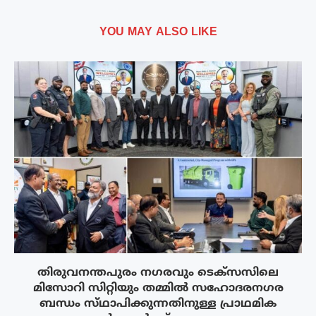
YOU MAY ALSO LIKE
തിരുവനന്തപുരം നഗരവും ടെക്‌സസിലെ
മിസോറി സിറ്റിയും തമ്മിൽ സഹോദരനഗര
ബന്ധം സ്‌ഥാപിക്കുന്നതിനുള്ള പ്രാഥമിക