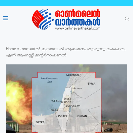
Home
»
ഗാസയിൽ ഇസ്രായേൽ ആക്രമണം തുടരുന്നു; വംശഹത്യ
എന്ന് ആംനസ്റ്റി ഇന്റര്‍നാഷണല്‍.