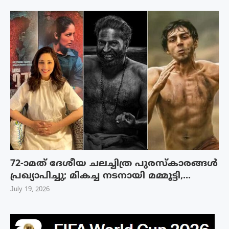
72-ാമത് ദേശീയ ചലച്ചിത്ര പുരസ്‌കാരങ്ങള്‍
പ്രഖ്യാപിച്ചു; മികച്ച നടനായി മമ്മൂട്ടി,...
July 19, 2026