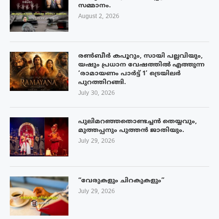
സമ്മാനം.
August 2, 2026
രൺബീർ കപൂറും, സായി പല്ലവിയും,
യഷും പ്രധാന വേഷത്തിൽ എത്തുന്ന
‘രാമായണം പാർട്ട് 1’ ട്രെയിലർ
പുറത്തിറങ്ങി.
July 30, 2026
പുലിമറഞ്ഞതൊണ്ടച്ചൻ തെയ്യവും,
മുത്തപ്പനും പുത്തൻ ജാതിയും.
July 29, 2026
“വേരുകളും ചിറകുകളും”
July 29, 2026