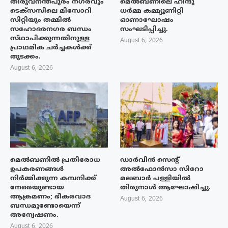
തിരുവനന്തപുരം നഗരവും
മെൽബണിലെ ഹിന്ദു
ടെക്‌സസിലെ മിസോറി
ധർമ്മ കമ്മ്യൂണിറ്റി
സിറ്റിയും തമ്മിൽ
ഓണാഘോഷം
സഹോദരനഗര ബന്ധം
സംഘടിപ്പിച്ചു.
സ്‌ഥാപിക്കുന്നതിനുള്ള
August 6, 2026
പ്രാഥമിക ചർച്ചകൾക്ക്
തുടക്കം.
August 6, 2026
മെൽബണിൽ പ്രതിരോധ
ഡാർവിൻ സെന്റ്
ഉപകരണങ്ങൾ
അൽഫോൻസാ സിറോ
നിർമ്മിക്കുന്ന കമ്പനിക്ക്
മലബാർ പള്ളിയിൽ
നേരെയുണ്ടായ
തിരുനാൾ ആഘോഷിച്ചു.
ആക്രമണം; ഭീകരവാദ
August 6, 2026
ബന്ധമുണ്ടോയെന്ന്
അന്വേഷണം.
August 6, 2026