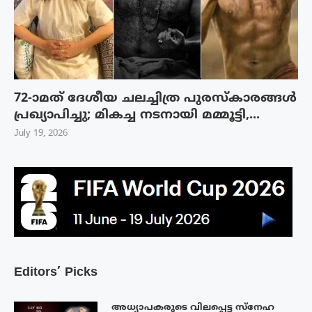
72-ാമത് ദേശീയ ചലച്ചിത്ര പുരസ്‌കാരങ്ങള്‍
പ്രഖ്യാപിച്ചു; മികച്ച നടനായി മമ്മൂട്ടി,...
July 19, 2026
Editors’ Picks
അധ്യാപകരുടെ വിലപ്പെട്ട സ്നേഹ