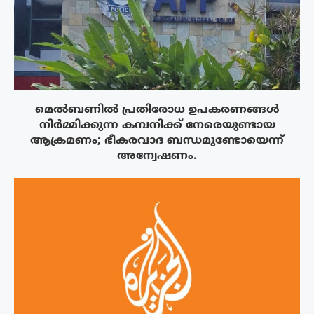
മെൽബണിൽ പ്രതിരോധ ഉപകരണങ്ങൾ
നിർമ്മിക്കുന്ന കമ്പനിക്ക് നേരെയുണ്ടായ
ആക്രമണം; ഭീകരവാദ ബന്ധമുണ്ടോയെന്ന്
അന്വേഷണം.