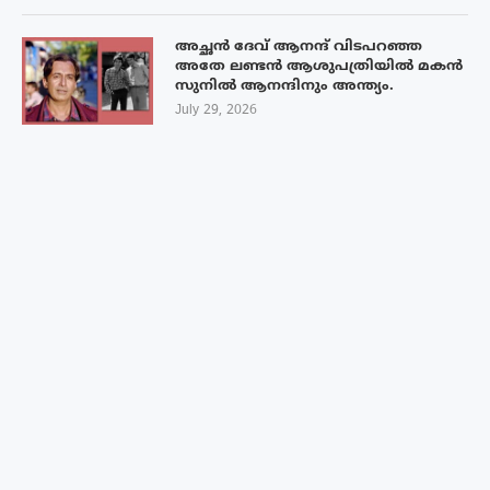
അച്ഛൻ ദേവ് ആനന്ദ് വിടപറഞ്ഞ
അതേ ലണ്ടൻ ആശുപത്രിയിൽ മകൻ
സുനിൽ ആനന്ദിനും അന്ത്യം.
July 29, 2026