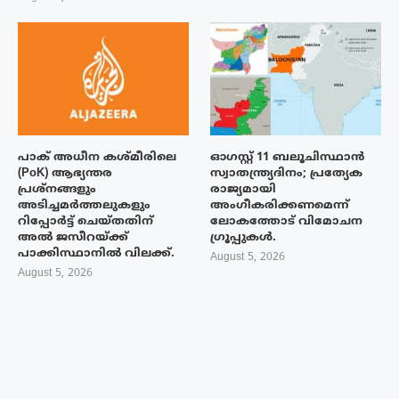
പാക് അധീന കശ്മീരിലെ
ഓഗസ്റ്റ് 11 ബലൂചിസ്ഥാൻ
(PoK) ആഭ്യന്തര
സ്വാതന്ത്ര്യദിനം; പ്രത്യേക
പ്രശ്നങ്ങളും
രാജ്യമായി
അടിച്ചമർത്തലുകളും
അംഗീകരിക്കണമെന്ന്
റിപ്പോർട്ട് ചെയ്തതിന്
ലോകത്തോട് വിമോചന
അൽ ജസീറയ്‌ക്ക്
ഗ്രൂപ്പുകൾ.
പാക്കിസ്ഥാനിൽ വിലക്ക്.
August 5, 2026
August 5, 2026