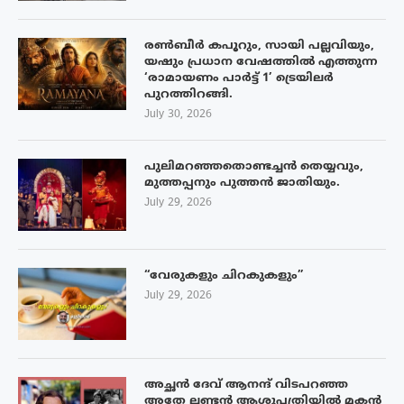
രൺബീർ കപൂറും, സായി പല്ലവിയും,
യഷും പ്രധാന വേഷത്തിൽ എത്തുന്ന
‘രാമായണം പാർട്ട് 1’ ട്രെയിലർ
പുറത്തിറങ്ങി.
July 30, 2026
പുലിമറഞ്ഞതൊണ്ടച്ചൻ തെയ്യവും,
മുത്തപ്പനും പുത്തൻ ജാതിയും.
July 29, 2026
“വേരുകളും ചിറകുകളും”
July 29, 2026
അച്ഛൻ ദേവ് ആനന്ദ് വിടപറഞ്ഞ
അതേ ലണ്ടൻ ആശുപത്രിയിൽ മകൻ