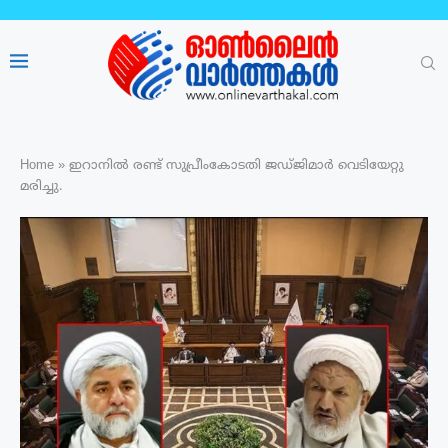
Home
»
ഇറാനിൽ രണ്ട് സുപ്രീംകോടതി ജഡ്ജിമാർ വെടിയേറ്റു
മരിച്ചു.