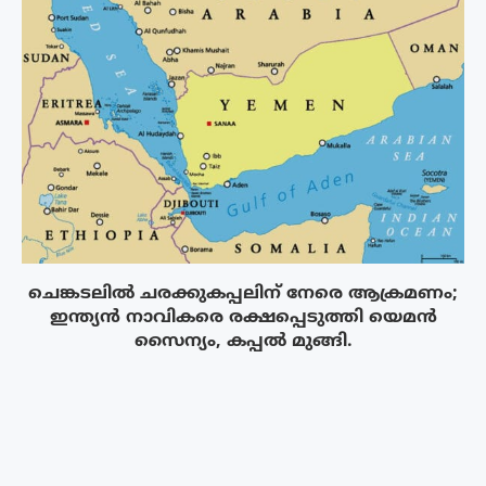
ചെങ്കടലിൽ ചരക്കുകപ്പലിന് നേരെ ആക്രമണം;
ഇന്ത്യൻ നാവികരെ രക്ഷപ്പെടുത്തി യെമൻ
സൈന്യം, കപ്പൽ മുങ്ങി.