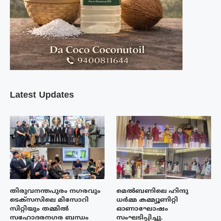
Latest Updates
തിരുവനന്തപുരം നഗരവും
മെൽബണിലെ ഹിന്ദു
ടെക്‌സസിലെ മിസോറി
ധർമ്മ കമ്മ്യൂണിറ്റി
സിറ്റിയും തമ്മിൽ
ഓണാഘോഷം
സഹോദരനഗര ബന്ധം
സംഘടിപ്പിച്ചു.