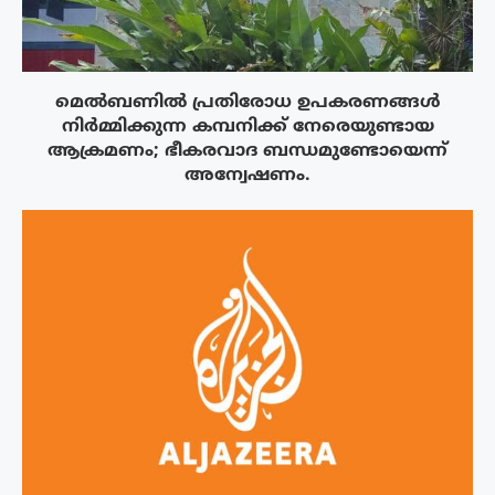
മെൽബണിൽ പ്രതിരോധ ഉപകരണങ്ങൾ
നിർമ്മിക്കുന്ന കമ്പനിക്ക് നേരെയുണ്ടായ
ആക്രമണം; ഭീകരവാദ ബന്ധമുണ്ടോയെന്ന്
അന്വേഷണം.