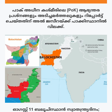
പാക് അധീന കശ്മീരിലെ (PoK) ആഭ്യന്തര
പ്രശ്നങ്ങളും അടിച്ചമർത്തലുകളും റിപ്പോർട്ട്
ചെയ്തതിന് അൽ ജസീറയ്‌ക്ക് പാക്കിസ്ഥാനിൽ
വിലക്ക്.
ഓഗസ്റ്റ് 11 ബലൂചിസ്ഥാൻ സ്വാതന്ത്ര്യദിനം;