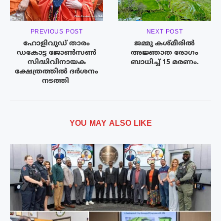
PREVIOUS POST
NEXT POST
ഹോളിവുഡ് താരം
ജമ്മു കശ്മീരിൽ
ഡകോട്ട ജോൺസൺ
അജ്ഞാത രോഗം
സിദ്ധിവിനായക
ബാധിച്ച് 15 മരണം.
ക്ഷേത്രത്തിൽ ദർശനം
നടത്തി ​
YOU MAY ALSO LIKE