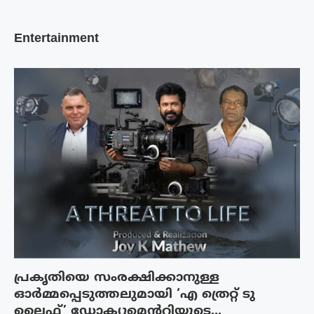
Entertainment
പ്രകൃതിയെ സംരക്ഷിക്കാനുള്ള
ഓർമ്മപ്പെടുത്തലുമായി ‘എ ത്രെറ്റ് ടു
ലൈഫ്’ ഡോക്യുമെന്ററിയുടെ...