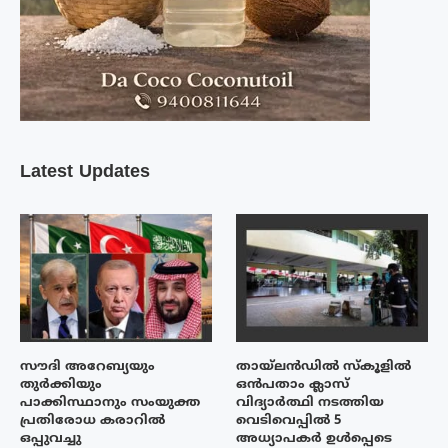
Latest Updates
സൗദി അറേബ്യയും
തായ്‌ലൻഡിൽ സ്കൂളിൽ
തുർക്കിയും
ഒൻപതാം ക്ലാസ്
പാക്കിസ്ഥാനും സംയുക്ത
വിദ്യാർത്ഥി നടത്തിയ
പ്രതിരോധ കരാറിൽ
വെടിവെപ്പിൽ 5
ഒപ്പുവച്ചു
അധ്യാപകർ ഉൾപ്പെടെ