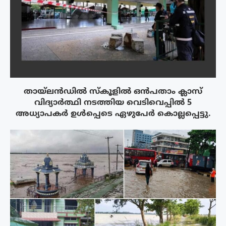
തായ്‌ലൻഡിൽ സ്കൂളിൽ ഒൻപതാം ക്ലാസ്
വിദ്യാർത്ഥി നടത്തിയ വെടിവെപ്പിൽ 5
അധ്യാപകർ ഉൾപ്പെടെ ഏഴുപേർ കൊല്ലപ്പെട്ടു.