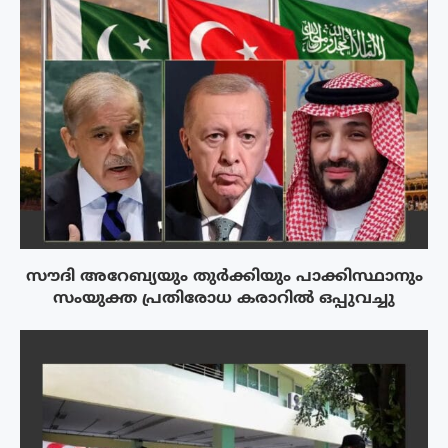
സൗദി അറേബ്യയും തുർക്കിയും പാക്കിസ്ഥാനും
സംയുക്ത പ്രതിരോധ കരാറിൽ ഒപ്പുവച്ചു