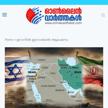
Home
»
ഇറാനിൽ ഇസ്രായേൽ ആക്രമണം