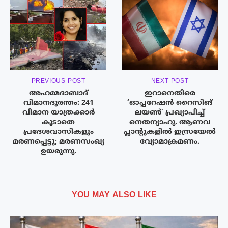
PREVIOUS POST
NEXT POST
അഹമ്മദാബാദ്
ഇറാനെതിരെ
വിമാനദുരന്തം: 241
‘ഓപ്പറേഷൻ റൈസിങ്
വിമാന യാത്രക്കാർ
ലയൺ’ പ്രഖ്യാപിച്ച്
കൂടാതെ
നെതന്യാഹു. ആണവ
പ്രദേശവാസികളും
പ്ലാന്റുകളിൽ ഇസ്രയേൽ
മരണപ്പെട്ടു; മരണസംഖ്യ
വ്യോമാക്രമണം.
ഉയരുന്നു.
YOU MAY ALSO LIKE