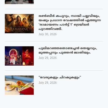
രൺബീർ കപൂറും, സായി പല്ലവിയും,
യഷും പ്രധാന വേഷത്തിൽ എത്തുന്ന
‘രാമായണം പാർട്ട് 1’ ട്രെയിലർ
പുറത്തിറങ്ങി.
July 30, 2026
പുലിമറഞ്ഞതൊണ്ടച്ചൻ തെയ്യവും,
മുത്തപ്പനും പുത്തൻ ജാതിയും.
July 29, 2026
“വേരുകളും ചിറകുകളും”
July 29, 2026