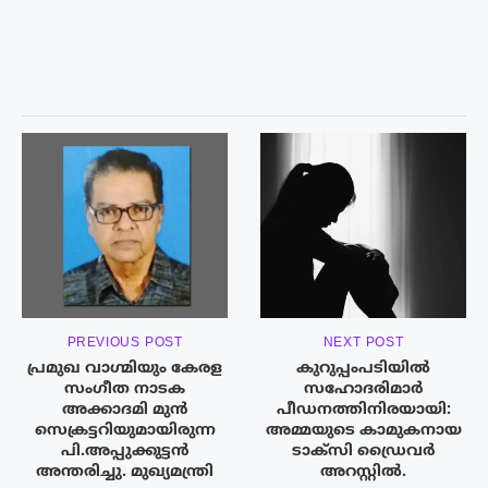
PREVIOUS POST
NEXT POST
പ്രമുഖ വാഗ്മിയും കേരള
കുറുപ്പംപടിയിൽ
സംഗീത നാടക
സഹോദരിമാർ
അക്കാദമി മുൻ
പീഡനത്തിനിരയായി:
സെക്രട്ടറിയുമായിരുന്ന
അമ്മയുടെ കാമുകനായ
പി.അപ്പുക്കുട്ടൻ
ടാക്സി ഡ്രൈവർ
അന്തരിച്ചു. മുഖ്യമന്ത്രി
അറസ്റ്റിൽ.