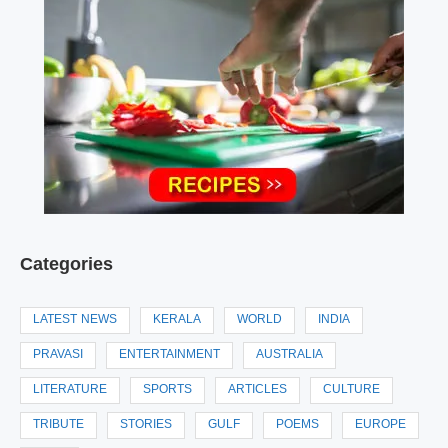
Categories
LATEST NEWS
KERALA
WORLD
INDIA
PRAVASI
ENTERTAINMENT
AUSTRALIA
LITERATURE
SPORTS
ARTICLES
CULTURE
TRIBUTE
STORIES
GULF
POEMS
EUROPE