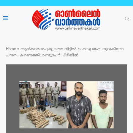
Home
»
ആൾതാമസം ഇല്ലാത്ത വീട്ടിൽ രഹസ്യ അറ: നൂറുകിലോ
ചന്ദനം കണ്ടെത്തി; രണ്ടുപേർ പിടിയിൽ