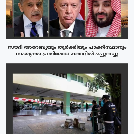
സൗദി അറേബ്യയും തുർക്കിയും പാക്കിസ്ഥാനും
സംയുക്ത പ്രതിരോധ കരാറിൽ ഒപ്പുവച്ചു