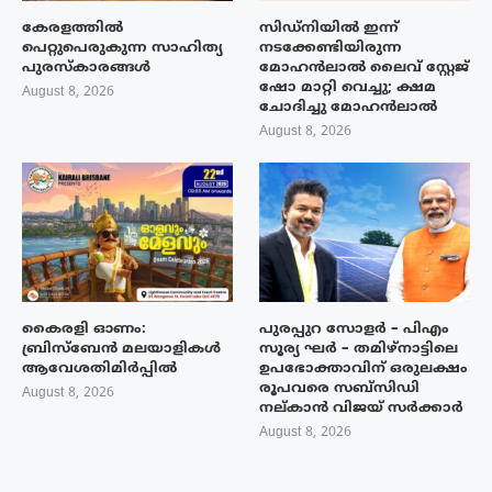
കേരളത്തിൽ
സിഡ്നിയിൽ ഇന്ന്
പെറ്റുപെരുകുന്ന സാഹിത്യ
നടക്കേണ്ടിയിരുന്ന
പുരസ്‌കാരങ്ങൾ
മോഹൻലാൽ ലൈവ് സ്റ്റേജ്
ഷോ മാറ്റി വെച്ചു; ക്ഷമ
August 8, 2026
ചോദിച്ചു മോഹൻലാൽ
August 8, 2026
കൈരളി ഓണം:
പുരപ്പുറ സോളർ – പിഎം
ബ്രിസ്ബേൻ മലയാളികൾ
സൂര്യ ഘർ – തമിഴ്നാട്ടിലെ
ആവേശതിമിർപ്പിൽ
ഉപഭോക്താവിന് ഒരുലക്ഷം
രൂപവരെ സബ്സിഡി
August 8, 2026
നല്കാൻ വിജയ് സർക്കാർ
August 8, 2026