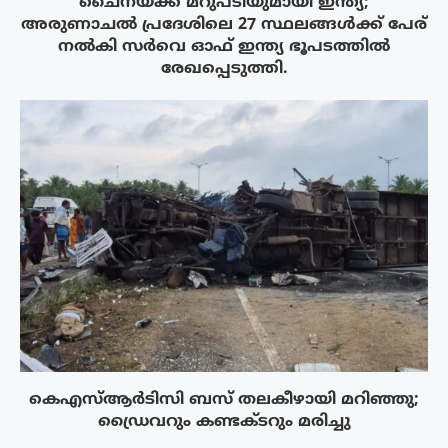
ചൈനയ്ക്ക് മറുപടിയുമായി ഇന്ത്യ;
അരുണാചൽ പ്രദേശിലെ 27 സ്ഥലങ്ങൾക്ക് പേര്
നൽകി സർവെ ഓഫ് ഇന്ത്യ ഭൂപടത്തിൽ
രേഖപ്പെടുത്തി.
കെഎസ്ആർടിസി ബസ് തലകീഴായി മറിഞ്ഞു;
ഡ്രൈവറും കണ്ടക്ടറും മരിച്ചു