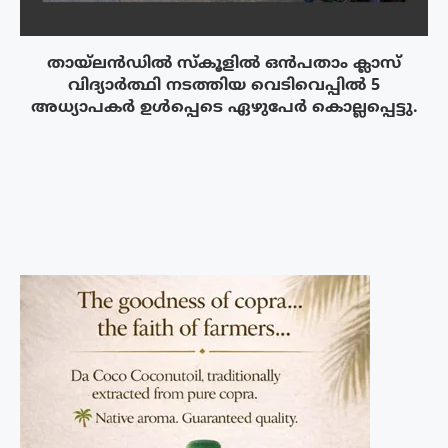
തായ്‌ലൻഡിൽ സ്കൂളിൽ ഒൻപതാം ക്ലാസ്
വിദ്യാർത്ഥി നടത്തിയ വെടിവെപ്പിൽ 5
അധ്യാപകർ ഉൾപ്പെടെ ഏഴുപേർ കൊല്ലപ്പെട്ടു.