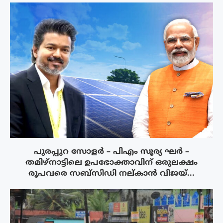
പുരപ്പുറ സോളർ – പിഎം സൂര്യ ഘർ –
തമിഴ്നാട്ടിലെ ഉപഭോക്താവിന് ഒരുലക്ഷം
രൂപവരെ സബ്സിഡി നല്കാൻ വിജയ്...