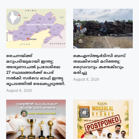
ചൈനയ്ക്ക്
കെഎസ്ആർടിസി ബസ്
മറുപടിയുമായി ഇന്ത്യ;
തലകീഴായി മറിഞ്ഞു;
അരുണാചൽ പ്രദേശിലെ
ഡ്രൈവറും കണ്ടക്ടറും
27 സ്ഥലങ്ങൾക്ക് പേര്
മരിച്ചു
നൽകി സർവെ ഓഫ് ഇന്ത്യ
August 8, 2026
ഭൂപടത്തിൽ രേഖപ്പെടുത്തി.
August 8, 2026