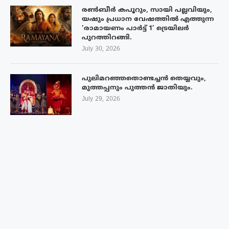
രൺബീർ കപൂറും, സായി പല്ലവിയും,
യഷും പ്രധാന വേഷത്തിൽ എത്തുന്ന
‘രാമായണം പാർട്ട് 1’ ട്രെയിലർ
പുറത്തിറങ്ങി.
July 30, 2026
പുലിമറഞ്ഞതൊണ്ടച്ചൻ തെയ്യവും,
മുത്തപ്പനും പുത്തൻ ജാതിയും.
July 29, 2026