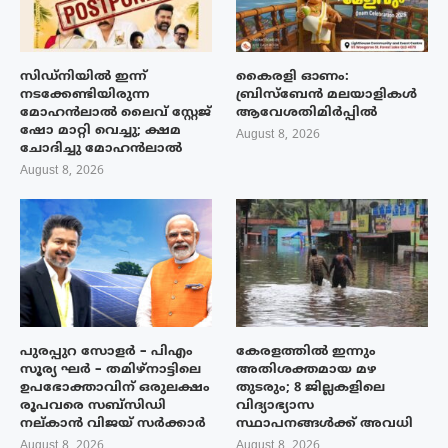
സിഡ്നിയിൽ ഇന്ന്
കൈരളി ഓണം:
നടക്കേണ്ടിയിരുന്ന
ബ്രിസ്ബേൻ മലയാളികൾ
മോഹൻലാൽ ലൈവ് സ്റ്റേജ്
ആവേശതിമിർപ്പിൽ
ഷോ മാറ്റി വെച്ചു; ക്ഷമ
August 8, 2026
ചോദിച്ചു മോഹൻലാൽ
August 8, 2026
പുരപ്പുറ സോളർ – പിഎം
കേരളത്തിൽ ഇന്നും
സൂര്യ ഘർ – തമിഴ്നാട്ടിലെ
അതിശക്തമായ മഴ
ഉപഭോക്താവിന് ഒരുലക്ഷം
തുടരും; 8 ജില്ലകളിലെ
രൂപവരെ സബ്സിഡി
വിദ്യാഭ്യാസ
നല്കാൻ വിജയ് സർക്കാർ
സ്ഥാപനങ്ങൾക്ക് അവധി
August 8, 2026
August 8, 2026