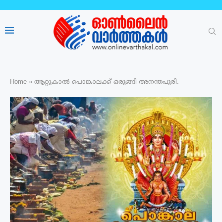
Home
»
ആറ്റുകാൽ പൊങ്കാലക്ക് ഒരുങ്ങി അനന്തപുരി.