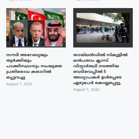
സൗദി അറേബ്യയും
തായ്‌ലൻഡിൽ സ്കൂളിൽ
തുർക്കിയും
ഒൻപതാം ക്ലാസ്
പാക്കിസ്ഥാനും സംയുക്ത
വിദ്യാർത്ഥി നടത്തിയ
പ്രതിരോധ കരാറിൽ
വെടിവെപ്പിൽ 5
ഒപ്പുവച്ചു
അധ്യാപകർ ഉൾപ്പെടെ
ഏഴുപേർ കൊല്ലപ്പെട്ടു.
August 7, 2026
August 7, 2026