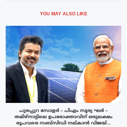
YOU MAY ALSO LIKE
പുരപ്പുറ സോളർ – പിഎം സൂര്യ ഘർ –
തമിഴ്നാട്ടിലെ ഉപഭോക്താവിന് ഒരുലക്ഷം
രൂപവരെ സബ്സിഡി നല്കാൻ വിജയ്...