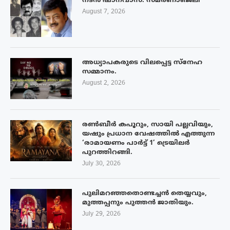
നടൻ ഷാനവാസ്: സ്മരണാഞ്ജലി
August 7, 2026
അധ്യാപകരുടെ വിലപ്പെട്ട സ്നേഹ
സമ്മാനം.
August 2, 2026
രൺബീർ കപൂറും, സായി പല്ലവിയും,
യഷും പ്രധാന വേഷത്തിൽ എത്തുന്ന
‘രാമായണം പാർട്ട് 1’ ട്രെയിലർ
പുറത്തിറങ്ങി.
July 30, 2026
പുലിമറഞ്ഞതൊണ്ടച്ചൻ തെയ്യവും,
മുത്തപ്പനും പുത്തൻ ജാതിയും.
July 29, 2026