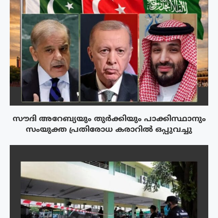
സൗദി അറേബ്യയും തുർക്കിയും പാക്കിസ്ഥാനും
സംയുക്ത പ്രതിരോധ കരാറിൽ ഒപ്പുവച്ചു