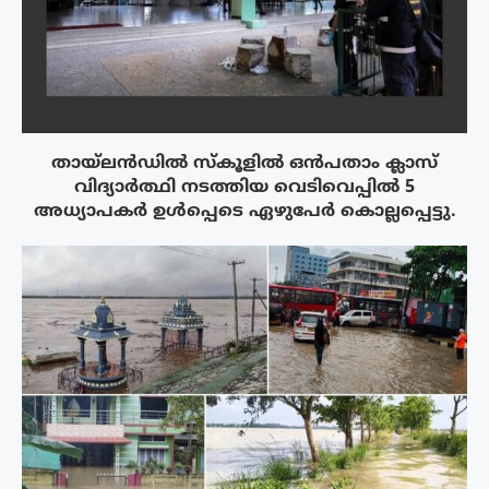
തായ്‌ലൻഡിൽ സ്കൂളിൽ ഒൻപതാം ക്ലാസ്
വിദ്യാർത്ഥി നടത്തിയ വെടിവെപ്പിൽ 5
അധ്യാപകർ ഉൾപ്പെടെ ഏഴുപേർ കൊല്ലപ്പെട്ടു.