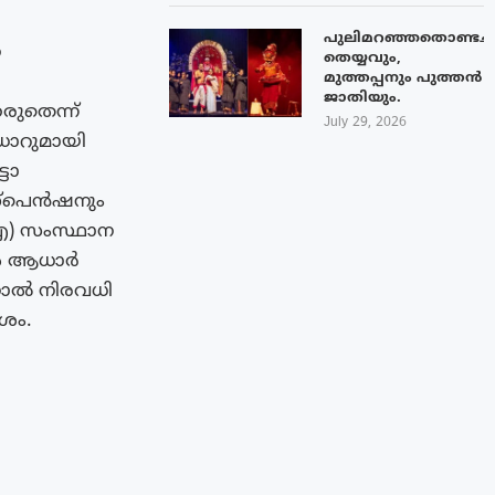
പുലിമറഞ്ഞതൊണ്ടച്
ന
തെയ്യവും,
മുത്തപ്പനും പുത്തൻ
ജാതിയും.
രുതെന്ന്
July 29, 2026
ധാറുമായി
്ടോ
സ്പെൻഷനും
ഐ) സംസ്ഥാന
കൾ ആധാർ
ിനാൽ നിരവധി
ശം.