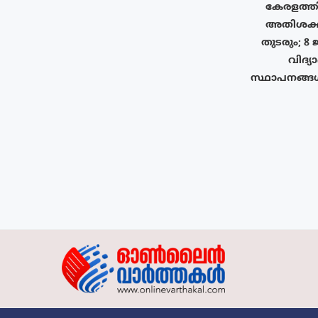
കേരളത്തി
അതിശക്
തുടരും; 8 
വിദ്യ
സ്ഥാപനങ്ങ