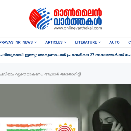
PRAVASI NRI NEWS
ARTICLES
LITERATURE
AUTO
C
ടിയുമായി ഇന്ത്യ; അരുണാചൽ പ്രദേശിലെ 27 സ്ഥലങ്ങൾക്ക് പേര
ചെവിയും വ്യക്തമാകണം; ആധാർ അതോറിറ്റി