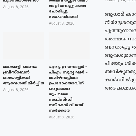
പുരസ്‌കാരങ്ങൾ
ലൈവ് സ്റ്റേജ് ഷോ
February 24, 2025
മാറ്റി വെച്ചു; ക്ഷമ
August 8, 2026
ചോദിച്ചു
ആധാർ കാർഡ
മോഹൻലാൽ
നിർദ്ദേശവ
August 8, 2026
എത്തുന്നവര
അക്ഷയ സംര
ബന്ധപ്പെട്ട
ആവശ്യമാണ്
പിഴയും ശി
കൈരളി ഓണം:
പുരപ്പുറ സോളർ –
അധികൃതരുട
ബ്രിസ്ബേൻ
പിഎം സൂര്യ ഘർ –
മലയാളികൾ
തമിഴ്നാട്ടിലെ
കാർഡിൽ ഉൾപ
ആവേശതിമിർപ്പിൽ
ഉപഭോക്താവിന്
അപേക്ഷകൾ ത
ഒരുലക്ഷം
August 8, 2026
രൂപവരെ
സബ്സിഡി
നല്കാൻ വിജയ്
സർക്കാർ
August 8, 2026