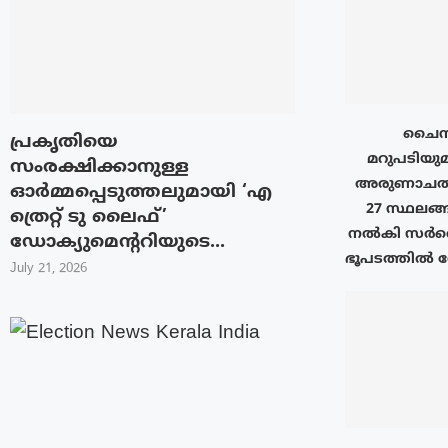
ചൈനയ
പ്രകൃതിയെ
മറുപടിയുമാ
സംരക്ഷിക്കാനുള്ള
അരുണാചൽ 
ഓർമ്മപ്പെടുത്തലുമായി ‘എ
27 സ്ഥലങ്ങ
ത്രെറ്റ് ടു ലൈഫ്’
നൽകി സർവെ 
ഡോക്യുമെന്ററിയുടെ...
ഭൂപടത്തിൽ രേ
July 21, 2026