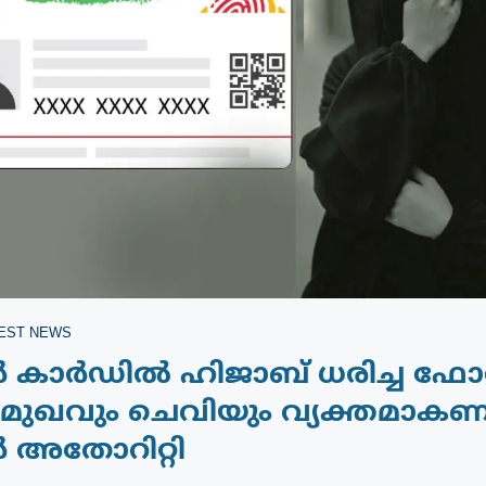
EST NEWS
കാർഡിൽ ഹിജാബ് ധരിച്ച ഫോട
ല; മുഖവും ചെവിയും വ്യക്തമാകണ
അതോറിറ്റി