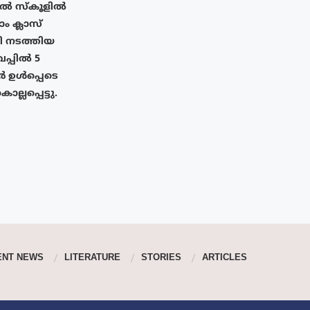
ിൽ സ്കൂളിൽ
 ക്ലാസ്
ഥി നടത്തിയ
പ്പിൽ 5
 ഉൾപ്പെടെ
്ലപ്പെട്ടു.
ENT NEWS
LITERATURE
STORIES
ARTICLES