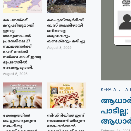
ചൈനയ്ക്ക്
കെഎസ്ആർടിസി
മറുപടിയുമായി
ബസ് തലകീഴായി
ഇന്ത്യ;
മറിഞ്ഞു;
അരുണാചൽ
ഡ്രൈവറും
പ്രദേശിലെ 27
കണ്ടക്ടറും മരിച്ചു
സ്ഥലങ്ങൾക്ക്
August 8, 2026
പേര് നൽകി
സർവെ ഓഫ് ഇന്ത്യ
ഭൂപടത്തിൽ
രേഖപ്പെടുത്തി.
August 8, 2026
KERALA
LAT
ആധാർ 
പാടില്
കേരളത്തിൽ
സിഡ്നിയിൽ ഇന്ന്
ആധാർ 
പെറ്റുപെരുകുന്ന
നടക്കേണ്ടിയിരുന്ന
സാഹിത്യ
മോഹൻലാൽ