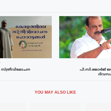
T
 സ്ത്രീവിമോചന
പി.സി.ജോർജ് ജയ
ദിവസം
YOU MAY ALSO LIKE