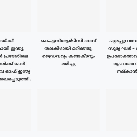
്ക്ക്
കെഎസ്ആർടിസി ബസ്
പുരപ്പുറ 
യി ഇന്ത്യ;
തലകീഴായി മറിഞ്ഞു;
സൂര്യ ഘർ – 
പ്രദേശിലെ
ഡ്രൈവറും കണ്ടക്ടറും
ഉപഭോക്താവി
ൾക്ക് പേര്
മരിച്ചു
രൂപവരെ
ഓഫ് ഇന്ത്യ
നല്കാൻ 
ഖപ്പെടുത്തി.