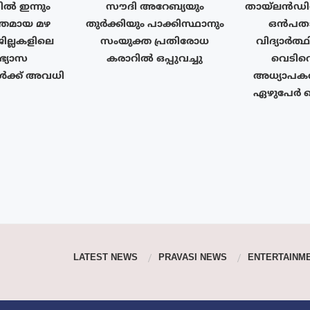
ൽ ഇന്നും
സൗദി അറേബ്യയും
തായ്‌ലൻഡ
തമായ മഴ
തുർക്കിയും പാക്കിസ്ഥാനും
ഒൻപതാം
ജില്ലകളിലെ
സംയുക്ത പ്രതിരോധ
വിദ്യാർത്
ാഭ്യാസ
കരാറിൽ ഒപ്പുവച്ചു
വെടിവെ
ൾക്ക് അവധി
അധ്യാപകർ
ഏഴുപേർ കൊല
LATEST NEWS
PRAVASI NEWS
ENTERTAINM