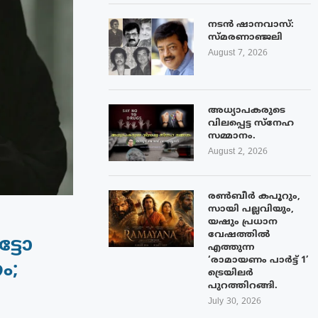
നടൻ ഷാനവാസ്:
സ്മരണാഞ്ജലി
August 7, 2026
അധ്യാപകരുടെ
വിലപ്പെട്ട സ്നേഹ
സമ്മാനം.
August 2, 2026
രൺബീർ കപൂറും,
സായി പല്ലവിയും,
യഷും പ്രധാന
വേഷത്തിൽ
്ടോ
എത്തുന്ന
‘രാമായണം പാർട്ട് 1’
ം;
ട്രെയിലർ
പുറത്തിറങ്ങി.
July 30, 2026